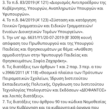
3. Το π.δ. 83/2019 (Α’ 121) «Διορισμός Αντιπροέδρου της
Κυβέρνησης, Υπουργών, Αναπληρωτών Υπουργών και
Υφυπουργών».
4. Το π.δ. 84/2019 (Α’ 123) «Σύσταση και κατάργηση
Γενικών Γραμματειών και Ειδικών Γραμματειών/
Ενιαίων Διοικητικών Τομέων Υπουργείων».
5. Την υπ’ αρ. 6631/Υ1/20-07-2019 (Β’ 3009) κοινή
απόφαση του Πρωθυπουργού και της Υπουργού
Παιδείας και Θρησκευμάτων με θέμα: «Ανάθεση
αρμοδιοτήτων στην Υφυπουργό Παιδείας και
Θρησκευμάτων, Σοφία Ζαχαράκη».
6. Τις διατάξεις των άρθρων 1 και 2 παρ. 3 περ. α του
ν.3966/2011 (Α’ 118) «Θεσμικό πλαίσιο των Πρότυπων
Πειραματικών Σχολείων, Ίδρυση Ινστιτούτου
Εκπαιδευτικής Πολιτικής, Οργάνωση του Ινστιτούτου
Τεχνολογίας Υπολογιστών και Εκδόσεων «ΔΙΟΦΑΝΤΟΣ»
και λοιπές διατάξεις».
7. Τις διατάξεις του άρθρου 90 του κώδικα Νομοθεσίας
για την Κυβέρνηση και τα κυβερνητικά όργανα που