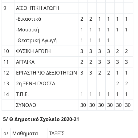
9
ΑΙΣΘΗΤΙΚΗ ΑΓΩΓΗ
-Εικαστικά
2
2
1
1
1
1
-Μουσική
1
1
1
1
1
1
-Θεατρική Αγωγή
1
1
1
1
10
ΦΥΣΙΚΗ ΑΓΩΓΗ
3
3
3
3
2
2
11
ΑΓΓΛΙΚΑ
2
2
3
3
3
3
12
ΕΡΓΑΣΤΗΡΙΟ ΔΕΞΙΟΤΗΤΩΝ
3
3
2
2
1
1
13
2η ΞΕΝΗ ΓΛΩΣΣΑ
2
2
14
Τ.Π.Ε.
1
1
1
1
1
1
ΣΥΝΟΛΟ
30
30
30
30
30
30
5/ Θ Δημοτικό Σχολείο 2020-21
α/
Μαθήματα
ΤΑΞΕΙΣ