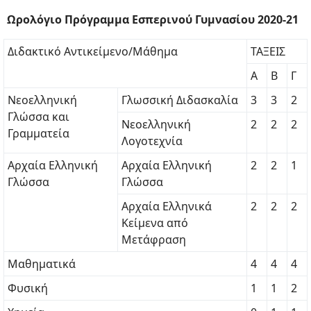
Ωρολόγιο Πρόγραμμα Εσπερινού Γυμνασίου 2020-21
Διδακτικό Αντικείμενο/Μάθημα
ΤΑΞΕΙΣ
Α
Β
Γ
Νεοελληνική
Γλωσσική Διδασκαλία
3
3
2
Γλώσσα και
Νεοελληνική
2
2
2
Γραμματεία
Λογοτεχνία
Αρχαία Ελληνική
Αρχαία Ελληνική
2
2
1
Γλώσσα
Γλώσσα
Αρχαία Ελληνικά
2
2
2
Κείμενα από
Μετάφραση
Μαθηματικά
4
4
4
Φυσική
1
1
2