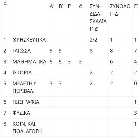
α
Α’
Β’
Γ’
Δ’
ΣΥΝ-
ΣΥΝΟΛΟ
Ε’
ΔΙΔΑ-
Γ’-Δ’
ΣΚΑΛΙΑ
Γ’-Δ’
1
ΘΡΗΣΚΕΥΤΙΚΑ
2/2
1
1
2
ΓΛΩΣΣΑ
9
9
8
8
7
3
ΜΑΘΗΜΑΤΙΚΑ
5
5
3
3
6
4
4
ΙΣΤΟΡΙΑ
2
2
2
5
ΜΕΛΕΤΗ τ.
3
3
2
2
0
ΠΕΡΙΒΑΛ.
6
ΓΕΩΓΡΑΦΙΑ
1
7
ΦΥΣΙΚΑ
3
8
ΚΟΙΝ. KAI
1
ΠΟΛ. ΑΓΩΓΗ