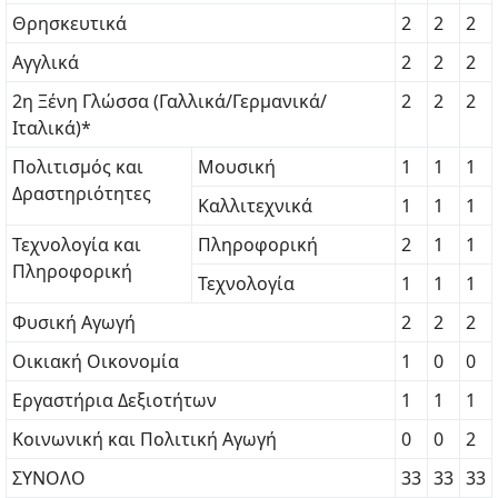
Θρησκευτικά
2
2
2
Αγγλικά
2
2
2
2η Ξένη Γλώσσα (Γαλλικά/Γερμανικά/
2
2
2
Ιταλικά)*
Πολιτισμός και
Μουσική
1
1
1
Δραστηριότητες
Καλλιτεχνικά
1
1
1
Τεχνολογία και
Πληροφορική
2
1
1
Πληροφορική
Τεχνολογία
1
1
1
Φυσική Αγωγή
2
2
2
Οικιακή Οικονομία
1
0
0
Εργαστήρια Δεξιοτήτων
1
1
1
Κοινωνική και Πολιτική Αγωγή
0
0
2
ΣΥΝΟΛΟ
33
33
33