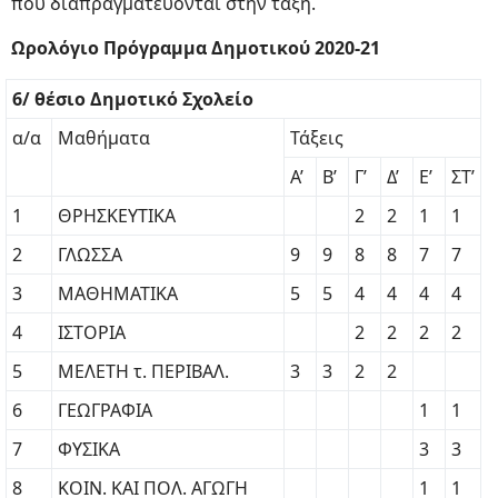
που διαπραγματεύονται στην τάξη.
Ωρολόγιο Πρόγραμμα Δημοτικού 2020-21
6/ θέσιο Δημοτικό Σχολείο
α/α
Μαθήματα
Τάξεις
Α’
Β’
Γ’
Δ’
Ε’
ΣΤ’
1
ΘΡΗΣΚΕΥΤΙΚΑ
2
2
1
1
2
ΓΛΩΣΣΑ
9
9
8
8
7
7
3
ΜΑΘΗΜΑΤΙΚΑ
5
5
4
4
4
4
4
ΙΣΤΟΡΙΑ
2
2
2
2
5
ΜΕΛΕΤΗ τ. ΠΕΡΙΒΑΛ.
3
3
2
2
6
ΓΕΩΓΡΑΦΙΑ
1
1
7
ΦΥΣΙΚΑ
3
3
8
ΚΟΙΝ. ΚΑΙ ΠΟΛ. ΑΓΩΓΗ
1
1