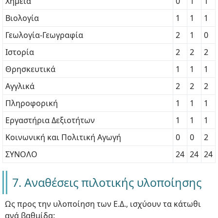
Χημεία
0
1
1
Βιολογία
1
1
1
Γεωλογία-Γεωγραφία
2
1
0
Ιστορία
2
2
2
Θρησκευτικά
1
1
1
Αγγλικά
2
2
2
Πληροφορική
1
1
1
Εργαστήρια Δεξιοτήτων
1
1
1
Κοινωνική και Πολιτική Αγωγή
0
0
2
ΣΥΝΟΛΟ
24
24
24
7. Αναθέσεις πιλοτικής υλοποίησης
Ως προς την υλοποίηση των Ε.Δ., ισχύουν τα κάτωθι
ανά βαθμίδα: