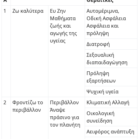
Α
Θεματικές
1
Ζω καλύτερα
Ευ Ζην
Αυτομέριμνα,
Μαθήματα
Οδική Ασφάλεια
ζωής και
Ασφάλεια και
αγωγής της
πρόληψη
υγείας
Διατροφή
Σεξουαλική
διαπαιδαγώγηση
Πρόληψη
εξαρτήσεων
Ψυχική υγεία
2
Φροντίζω το
Περιβάλλον
Κλιματική Αλλαγή
περιβάλλον
Άναψε
Οικολογική
πράσινο για
συνείδηση
τον πλανήτη
Αειφόρος ανάπτυξη