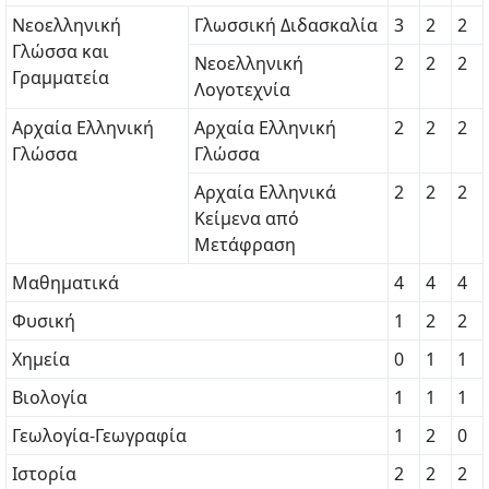
Νεοελληνική
Γλωσσική Διδασκαλία
3
2
2
Γλώσσα και
Νεοελληνική
2
2
2
Γραμματεία
Λογοτεχνία
Αρχαία Ελληνική
Αρχαία Ελληνική
2
2
2
Γλώσσα
Γλώσσα
Αρχαία Ελληνικά
2
2
2
Κείμενα από
Μετάφραση
Μαθηματικά
4
4
4
Φυσική
1
2
2
Χημεία
0
1
1
Βιολογία
1
1
1
Γεωλογία-Γεωγραφία
1
2
0
Ιστορία
2
2
2