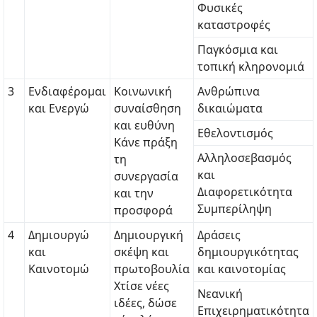
Φυσικές
καταστροφές
Παγκόσμια και
τοπική κληρονομιά
3
Ενδιαφέρομαι
Κοινωνική
Ανθρώπινα
και Ενεργώ
συναίσθηση
δικαιώματα
και ευθύνη
Eθελοντισμός
Κάνε πράξη
Αλληλοσεβασμός
τη
και
συνεργασία
Διαφορετικότητα
και την
Συμπερίληψη
προσφορά
4
Δημιουργώ
Δημιουργική
Δράσεις
και
σκέψη και
δημιουργικότητας
Καινοτομώ
πρωτοβουλία
και καινοτομίας
Χτίσε νέες
Νεανική
ιδέες, δώσε
Επιχειρηματικότητα