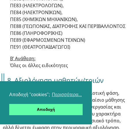
ΠΕ83 (ΗΛΕΚΤΡΟΛΟΓΩΝ),
ΠΕ84 (ΗΛΕΚΤΡΟΝΙΚΩΝ),
ΠΕ85 (ΧΗΜΙΚΩΝ ΜΗΧΑΝΙΚΩΝ),
ΠΕ88 (ΓΕΩΠΟΝΙΑΣ, ΔΙΑΤΡΟΦΗΣ ΚΑΙ ΠΕΡΙΒΑΛΛΟΝΤΟΣ
ΠΕ86 (ΠΛΗΡΟΦΟΡΙΚΗΣ)
ΠΕ89 (ΕΦΑΡΜΟΣΜΕΝΩΝ ΤΕΧΝΩΝ)
ΠΕ91 (ΘΕΑΤΡΟΠΑΙΔΑΓΩΓΟΙ)
Β’ Ανάθεση:
Όλες οι άλλες ειδικότητες
8. Αξιολόγηση μαθητών/τριών
Τα Εργαστήρια Δεξιοτήτων, κατά την πιλοτική φάση,
Αποδοχή "cookies";
Περισσότερα...
εισάγουν καινοτομίες στο κοινωνικό πλαίσιο μάθησης
και επιδιώκουν την καλλιέργεια της συνεργασίας και
Αποδοχή
της αυτοβελτίωσης. Λόγω του ιδιαίτερου χαρακτήρα
τους, δεν αξιολογούνται με τον παραδοσιακό τρόπο,
αλλά δίνεται έμφαση στην περιγραφική αξιολόγηση.