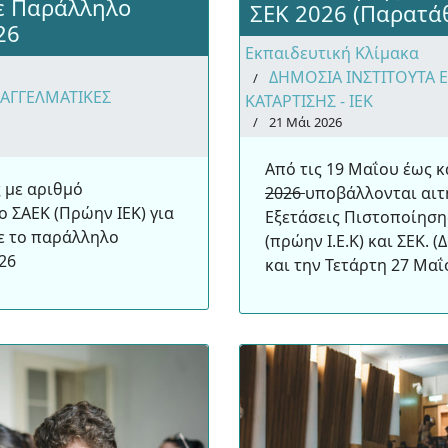
με Παράλληλο
ΣΕΚ 2026 (Παρατά
26
Εκπαιδευτική Κλίμακα
ΔΗΜΟΣΙΑ ΙΝΣΤΙΤΟΥΤΑ 
ΠΑΓΓΕΛΜΑΤΙΚΕΣ
ΚΑΤΑΡΤΙΣΗΣ - ΙΕΚ
21 Μάι 2026
Από τις 19 Μαΐου έως κ
ς με αριθμό
2026
υποβάλλονται αιτ
 ΣΑΕΚ (Πρώην ΙΕΚ) για
Εξετάσεις Πιστοποίησ
ε το παράλληλο
(πρώην Ι.Ε.Κ) και ΣΕΚ.
26
και την Τετάρτη 27 Μαΐ