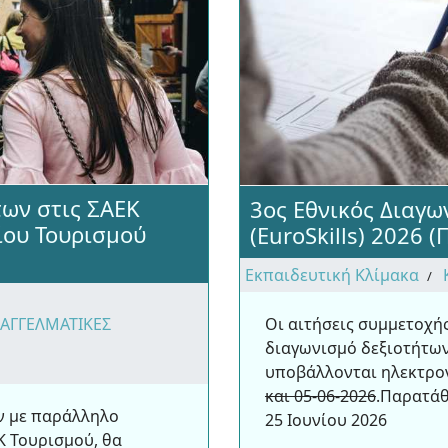
των στις ΣΑΕΚ
3ος Εθνικός Διαγω
ίου Τουρισμού
(EuroSkills) 2026 
Εκπαιδευτική Κλίμακα
Οι αιτήσεις συμμετοχή
ΠΑΓΓΕΛΜΑΤΙΚΕΣ
διαγωνισμό δεξιοτήτων 
υποβάλλονται ηλεκτρο
και 05-06-2026
.Παρατάθ
ν με παράλληλο
25 Ιουνίου 2026
Κ Τουρισμού, θα