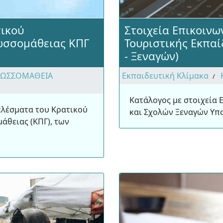
ικού
Στοιχεία Επικοινω
ωσσομάθειας ΚΠΓ
Τουριστικής Εκπαί
- Ξεναγών)
ΛΩΣΣΟΜΑΘΕΙΑ
Εκπαιδευτική Κλίμακα
Κατάλογος με στοιχεία 
λέσματα του Κρατικού
και Σχολών Ξεναγών Υπ
άθειας (ΚΠΓ), των