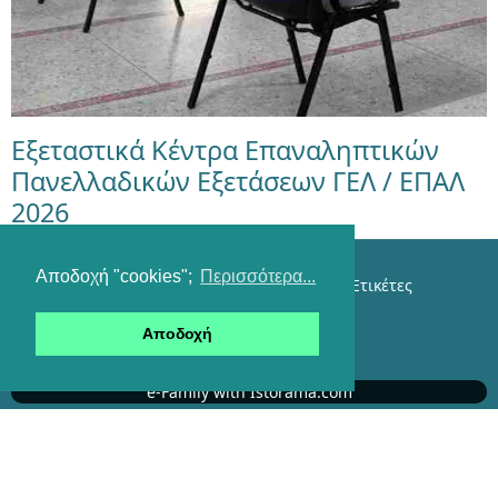
Εξεταστικά Κέντρα Επαναληπτικών
Πανελλαδικών Εξετάσεων ΓΕΛ / ΕΠΑΛ
2026
Αποδοχή "cookies";
Περισσότερα...
Επικοινωνία
Όροι χρήσης
Αναζήτηση
Ετικέτες
Είσοδος
Αποδοχή
RSS feeds
e-Family with Istorama.com
Αυτήν τη στιγμή επισκέπτονται τον ιστότοπό μας
368 επισκέπτες και κανένα μέλος
copyright © 2007-2026 Klimaka Team. All Rights Reserved.