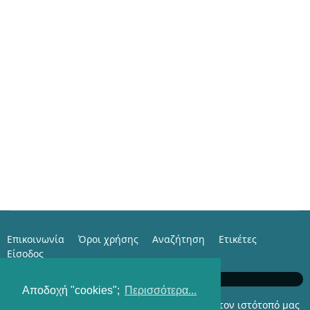
Επικοινωνία
Όροι χρήσης
Αναζήτηση
Ετικέτες
Είσοδος
e-Family with Istorama.com
Αποδοχή "cookies";
Περισσότερα...
Αυτήν τη στιγμή επισκέπτονται τον ιστότοπό μας