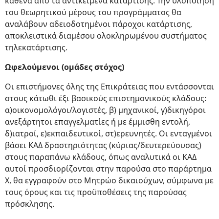
καθένα από τα αντικείμενα κατάρτισης. Την υλοποίηση
του θεωρητικού μέρους του προγράμματος θα
αναλάβουν αδειοδοτημένοι πάροχοι κατάρτισης,
αποκλειστικά διαμέσου ολοκληρωμένου συστήματος
τηλεκατάρτισης.
Ωφελούμενοι (ομάδες στόχος)
Οι επιστήμονες όλης της Επικράτειας που εντάσσονται
στους κάτωθι έξι βασικούς επιστημονικούς κλάδους:
α)οικονομολόγοι/λογιστές, β) μηχανικοί, γ)δικηγόροι
ανεξάρτητοι επαγγελματίες ή με έμμισθη εντολή,
δ)ιατροί, ε)εκπαιδευτικοί, στ)ερευνητές. Οι ενταγμένοι
βάσει ΚΑΔ δραστηριότητας (κύριας/δευτερεύουσας)
στους παραπάνω κλάδους, όπως αναλυτικά οι ΚΑΔ
αυτοί προσδιορίζονται στην παρούσα στο παράρτημα
Χ, θα εγγραφούν στο Μητρώο δικαιούχων, σύμφωνα με
τους όρους και τις προϋποθέσεις της παρούσας
πρόσκλησης.