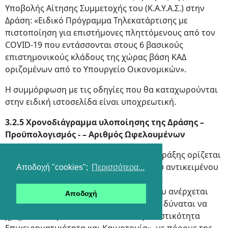
Υποβολής Αίτησης Συμμετοχής του (Κ.Α.Υ.Α.Σ.) στην
Δράση: «Ειδικό Πρόγραμμα Τηλεκατάρτισης με
πιστοποίηση για επιστήμονες πληττόμενους από τον
COVID-19 που εντάσσονται στους 6 βασικούς
επιστημονικούς κλάδους της χώρας βάση ΚΑΔ
οριζομένων από το Υπουργείο Οικονομικών».
Η συμμόρφωση με τις οδηγίες που θα καταχωρούνται
στην ειδική ιστοσελίδα είναι υποχρεωτική.
3.2.5 Χρονοδιάγραμμα υλοποίησης της Δράσης –
Προϋπολογισμός - – Αριθμός Ωφελουμένων
Η λήξη του φυσικού αντικειμένου της πράξης ορίζεται
στις 31.05.2020. Η λήξη του οικονομικού αντικειμένου
Αποδοχή "cookies";
Περισσότερα...
της δράσης ορίζεται στις 30.07.2020.
Ο συνολικός προϋπολογισμός του έργου ανέρχεται
Αποδοχή
στο ποσό 192.965.940,00 ευρώ. Η δράση δύναται να
χρηματοδοτηθεί από το Ε.Π. «Ανταγωνιστικότητα