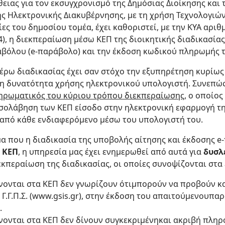
θειας για τον εκσυγχρονισμό της Δημόσιας Διοίκησης και 
ης Ηλεκτρονικής Διακυβέρνησης, με τη χρήση Τεχνολογιώ
ες του δημοσίου τομέα, έχει καθοριστεί, με την ΚΥΑ αρι
14), η διεκπεραίωση μέσω ΚΕΠ της διοικητικής διαδικασία
βόλου (e-παράβολο) και την έκδοση κωδικού πληρωμής τ
τέρω διαδικασίας έχει σαν στόχο την εξυπηρέτηση κυρίω
 τη δυνατότητα χρήσης ηλεκτρονικού υπολογιστή. Συνεπώ
ηρωματικός του κύριου τρόπου διεκπεραίωσης
, o οποίος
εσολάβηση των ΚΕΠ είσοδο στην ηλεκτρονική εφαρμογή τ
 από κάθε ενδιαφερόμενο μέσω του υπολογιστή του.
μα που η διαδικασία της υποβολής αίτησης και έκδοσης 
ν
ΚΕΠ
, η υπηρεσία μας έχει ενημερωθεί από αυτά για
δυσλ
κπεραίωση της διαδικασίας, οι οποίες συνοψίζονται στα 
νονται στα ΚΕΠ δεν γνωρίζουν ότιμπορούν να προβούν κα
Γ.Γ.Π.Σ. (www.gsis.gr), στην έκδοση του απαιτούμενουπα
.
νονται στα ΚΕΠ δεν δίνουν συγκεκριμένηκαι ακριβή πληρ