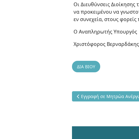
Οι Διευθύνσεις Διοίκησης 
να προκειμένου να γνωστοπ
εν συνεχεία, στους φορείς
Ο Αναπληρωτής Υπουργός
Χριστόφορος Βερναρδάκη
ΔΙΑ ΒΙΟΥ
Προηγούμενο άρθρο: Εγγραφή
Εγγραφή σε Μητρώα Ανέργω