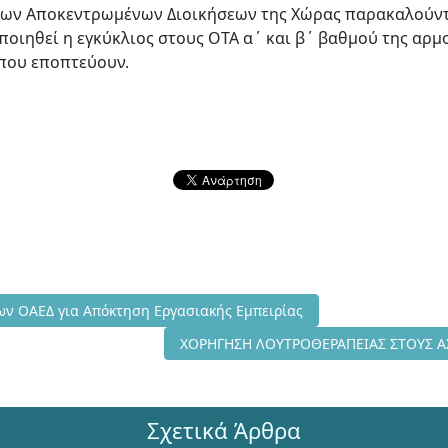
των Αποκεντρωμένων Διοικήσεων της Χώρας παρακαλούνται
οιηθεί η εγκύκλιος στους ΟΤΑ α΄ και β΄ βαθμού της αρμο
 που εποπτεύουν.
ς
 σε Μητρώα Ανέργων ΟΑΕΔ για Απόκτηση Εργασιακής Εμπειρίας
ν ΟΑΕΔ για Απόκτηση Εργασιακής Εμπειρίας
Επόμενο άρθρο: ΧΟΡΗΓΗΣΗ ΛΟΥΤΡΟΘΕ
ΧΟΡΗΓΗΣΗ ΛΟΥΤΡΟΘΕΡΑΠΕΙΑΣ ΣΤΟΥΣ 
Σχετικά Άρθρα