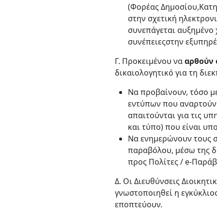
(Φορέας Δημοσίου,Κατ
στην σχετική ηλεκτρον
συνεπάγεται αυξημένο 
συνέπειεςστην εξυπηρέ
Γ. Προκειμένου να
αρθούν 
δικαιολογητικό για τη δι
Να προβαίνουν, τόσο μ
εντύπων που αναρτούν 
απαιτούνται για τις υπ
και τύπο) που είναι υ
Να ενημερώνουν τους σ
παραβόλου, μέσω της δι
προς Πολίτες / e-Παράβ
Δ. Οι Διευθύνσεις Διοικητ
γνωστοποιηθεί η εγκύκλιο
εποπτεύουν.