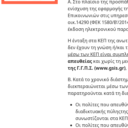
Α. Στο πλαίσιο της προσπά
ενίσχυση της εφαρμογής τ
Επικοινωνιών στις υπηρεσί
οικ.14290 (ΦΕΚ 1580/Β’/20
έκδοση ηλεκτρονικού παρα
Η ένταξη στα ΚΕΠ της ανω
δεν έχουν τη γνώση ή/και
μέσω των ΚΕΠ είναι συμπλ
απευθείας
και χωρίς τη μ
της Γ.Γ.Π.Σ. (www.gsis.gr)
,
Β. Κατά το χρονικό διάστη
διεκπεραιώνεται μέσω τω
παρατηρούνται κατά τη διε
Οι πολίτες που απευθύ
διαδικτυακής πύληςτης 
συνωστίζονται στα ΚΕΠ
Οι πολίτες που απευθύ