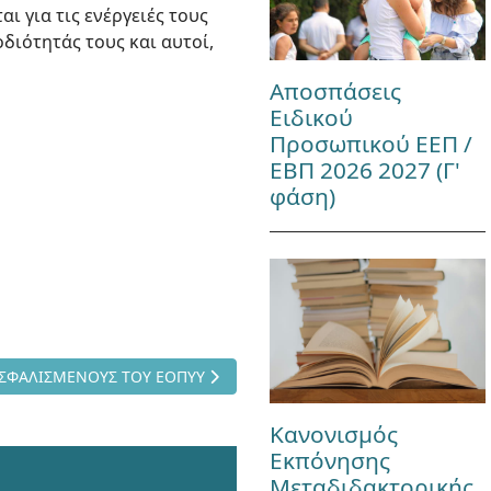
 για τις ενέργειές τους
διότητάς τους και αυτοί,
Αποσπάσεις
Ειδικού
Προσωπικού ΕΕΠ /
ΕΒΠ 2026 2027 (Γ'
φάση)
ΡΑΠΕΙΑΣ ΣΤΟΥΣ ΑΣΦΑΛΙΣΜΕΝΟΥΣ ΤΟΥ ΕΟΠΥΥ
ΑΣΦΑΛΙΣΜΕΝΟΥΣ ΤΟΥ ΕΟΠΥΥ
Κανονισμός
Εκπόνησης
Μεταδιδακτορικής