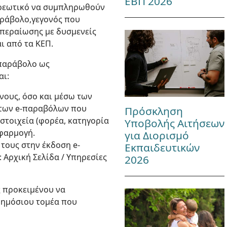
ΕΒΠ 2026
χρεωτικό να συμπληρωθούν
αράβολο,γεγονός που
κπεραίωσης με δυσμενείς
ι από τα ΚΕΠ.
-παράβολο ως
αι:
νους, όσο και μέσω των
 των e-παραβόλων που
Πρόσκληση
στοιχεία (φορέα, κατηγορία
Υποβολής Αιτήσεων
εφαρμογή.
για Διορισμό
τους στην έκδοση e-
Εκπαιδευτικών
: Αρχική Σελίδα / Υπηρεσίες
2026
ς προκειμένου να
 δημόσιου τομέα που