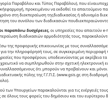
ηγορία Παραβόλου και Τύπος Παραβόλου), που είναιυπο
ικήεφαρμογή, προκειμένου να εκδοθεί το απαιτούμενο π
χρόνο στη διεκπεραίωση τηςδιαδικασίας ή αδυναμία διε
τηση του συνόλου των διαδικασιών πουδιεκπεραιώνοντα
οι παραπάνω δυσχέρειες
, οι υπηρεσίες που απαιτούν e
εκπεραίωση διαδικασιών αρμοδιότητάς τους, παρακαλούντ
έσω της προφορικής επικοινωνίας με τους συναλλασσόμε
για την πληροφόρησή τους, σε συγκεκριμένη περιγραφή
ηρεσίες που προσφέρουν, υποδεικνύοντας με ακρίβεια τα 
ποχρεωτικό να συμπληρωθούν στην σχετική ηλεκτρονική 
υναλλασσόμενους ότι μπορούν να προβαίνουν και μόνοι 
αδικτυακής πύλης της Γ.Γ.Π.Σ. (www.gsis.gr, στη διαδρομή
ολο).
ικού των Υπουργείων παρακαλούνται για τις ενέργειές του
ς σε όλους τους φορείς του δημόσιου και του ευρύτερου