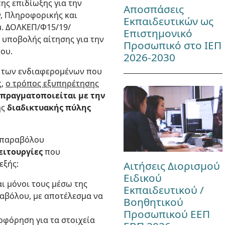
της επιδίωξης για την
Αποσπάσεις
ν, Πληροφορικής και
Εκπαιδευτικών ως
θμ. ΔΟΛΚΕΠ/Φ15/19/
Επιστημονικό
ς υποβολής αίτησης για την
Προσωπικό στο ΙΕΠ
ου.
2026-2030
ς των ενδιαφερομένων που
ς,
ο τρόπος εξυπηρέτησης
πραγματοποιείται με την
ης
διαδικτυακής πύλης
e-παραβόλου
ειτουργίες
που
εξής:
Αιτήσεις Διορισμού
Ειδικού
ι μόνοι τους μέσω της
Εκπαιδευτικού /
ραβόλου, με αποτέλεσμα να
Βοηθητικού
Προσωπικού ΕΕΠ
οφόρηση για τα στοιχεία