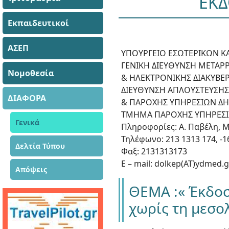
ΕΚΔ
Εκπαιδευτικοί
ΑΣΕΠ
ΥΠΟΥΡΓΕΙΟ ΕΣΩΤΕΡΙΚΩΝ Κ
ΓΕΝΙΚΗ ΔΙΕΥΘΥΝΣΗ ΜΕΤΑΡ
Νομοθεσία
& ΗΛΕΚΤΡΟΝΙΚΗΣ ΔΙΑΚΥΒΕ
ΔΙΕΥΘΥΝΣΗ ΑΠΛΟΥΣΤΕΥΣΗΣ
ΔΙΑΦΟΡΑ
& ΠΑΡΟΧΗΣ ΥΠΗΡΕΣΙΩΝ Δ
ΤΜΗΜΑ ΠΑΡΟΧΗΣ ΥΠΗΡΕΣΙΩΝ
Γενικά
Πληροφορίες: Α. Παβέλη, Μ
Τηλέφωνο: 213 1313 174, -16
Δελτία Τύπου
Φαξ: 2131313173
E – mail: dolkep(ΑΤ)ydmed.g
Απόψεις
ΘΕΜΑ :« Έκδοσ
χωρίς τη μεσο