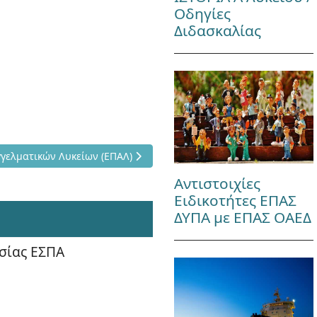
Οδηγίες
Διδασκαλίας
 Πρόσβασης Επαγγελματικών Λυκείων (ΕΠΑΛ)
γελματικών Λυκείων (ΕΠΑΛ)
Αντιστοιχίες
Ειδικοτήτες ΕΠΑΣ
ΔΥΠΑ με ΕΠΑΣ ΟΑΕΔ
σίας ΕΣΠΑ