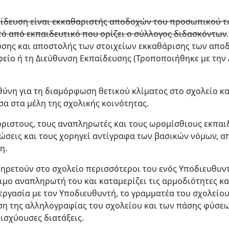
ίδευση είναι εκκαθαριστής αποδοχών του προσωπικού το
τό από εκπαιδευτικό που ορίζει ο σύλλογος διδασκόντων
.
ωσης και αποστολής των στοιχείων εκκαθάρισης των απ
είο ή τη Διεύθυνση Εκπαίδευσης (Τροποποιήθηκε με την Α
υθύνη για τη διαμόρφωση θετικού κλίματος στο σχολείο κα
α στα μέλη της σχολικής κοινότητας.
όριστους, τους αναπληρωτές και τους ωρομίσθιους εκπαιδ
εώσεις και τους χορηγεί αντίγραφα των βασικών νόμων, 
η.
ηρετούν στο σχολείο περισσότεροι του ενός Υποδιευθυντέ
μο αναπληρωτή του και καταμερίζει τις αρμοδιότητες και 
νεργασία με τον Υποδιευθυντή, το γραμματέα του σχολείου
ηση της αλληλογραφίας του σχολείου και των πάσης φύσε
ισχύουσες διατάξεις.