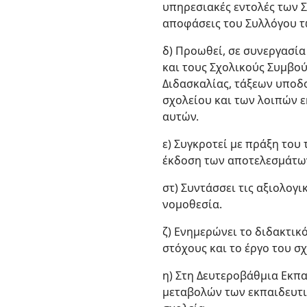
υπηρεσιακές εντολές των Σ
αποφάσεις του Συλλόγου τ
δ) Προωθεί, σε συνεργασία
και τους Σχολικούς Συμβού
Διδασκαλίας, τάξεων υπο
σχολείου και των λοιπών ε
αυτών.
ε) Συγκροτεί με πράξη του 
έκδοση των αποτελεσμάτων 
στ) Συντάσσει τις αξιολογι
νομοθεσία.
ζ) Ενημερώνει το διδακτικό
στόχους και το έργο του σ
η) Στη Δευτεροβάθμια Εκπ
μεταβολών των εκπαιδευτικ