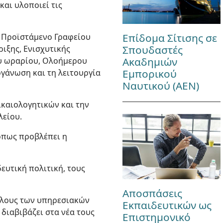
και υλοποιεί τις
Επίδομα Σίτισης σε
ή Προϊστάμενο Γραφείου
Σπουδαστές
ιξης, Ενισχυτικής
Ακαδημιών
υ ωραρίου, Ολοήμερου
Εμπορικού
ργάνωση και τη λειτουργία
Ναυτικού (ΑΕΝ)
δικαιολογητικών και την
λείου.
 όπως προβλέπει η
δευτική πολιτική, τους
Αποσπάσεις
κέλους των υπηρεσιακών
Εκπαιδευτικών ως
διαβιβάζει στα νέα τους
Επιστημονικό