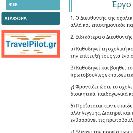
Έργο
ΦΕΚ
1. Ο Διευθυντής της σχολι
ΔΙΑΦΟΡΑ
αλλά και επιστημονικός π
2. Ειδικότερα ο Διευθυντή
α) Καθοδηγεί τη σχολική κ
την επίτευξή τους για ένα
β) Καθοδηγεί και βοηθεί τ
πρωτοβουλίες εκπαιδευτικ
γ) Φροντίζει ώστε το σχολ
διοικητικά, παιδαγωγικά κ
δ) Προΐσταται των εκπαιδευ
αλληλεγγύης. Διατηρεί και
ενθαρρύνει τις πρωτοβουλί
ε) Ελέγχει την πορεία των