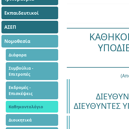
Εκπαιδευτικοί
ΑΣΕΠ
ΚΑΘΗΚΟΝ
Νομοθεσία
ΥΠΟΔΙ
Διάφορα
Συμβούλια -
Επιτροπές
(Απ
Εκδρομές -
Επισκέψεις
ΔΙΕΥΘΥ
ΔΙΕΥΘΥΝΤΕΣ Υ
Καθηκοντολόγιο
Διοικητικά