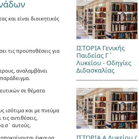
ονάδων
ας και είναι διοικητικός
ΙΣΤΟΡΙΑ Γενικής
σει τις προϋποθέσεις για
Παιδείας Γ΄
Λυκείου - Οδηγίες
Διδασκαλίας
τερους, αναλαμβάνει
 παράδειγμα.
δευτικών σε θέματα
υς ισότιμα και με πνεύμα
τις αντιθέσεις,
ρα σ΄ αυτούς.
ΙΣΤΟΡΙΑ Α Λυκείου /
νταποκρίνονται έγκαιρα