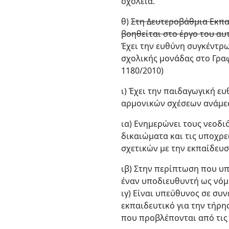
σχολεία.
θ)
Στη Δευτεροβάθμια Εκπα
βοηθείται στο έργο του αυ
Έχει την ευθύνη συγκέντρ
σχολικής μονάδας στο Γραφ
1180/2010)
ι) Έχει την παιδαγωγική ε
αρμονικών σχέσεων ανάμεσ
ια) Ενημερώνει τους νεοδι
δικαιώματα και τις υποχρ
σχετικών με την εκπαίδευσ
ιβ) Στην περίπτωση που υπ
έναν υποδιευθυντή ως νόμι
ιγ) Είναι υπεύθυνος σε συ
εκπαιδευτικό για την τήρ
που προβλέπονται από τις 