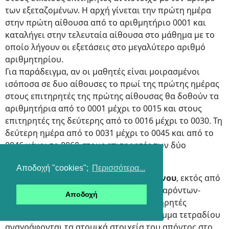
των εξεταζομένων. Η αρχή γίνεται την πρώτη ημέρα
στην πρώτη αίθουσα από το αριθμητήριο 0001 και
καταλήγει στην τελευταία αίθουσα στο μάθημα με το
οποίο λήγουν οι εξετάσεις στο μεγαλύτερο αριθμό
αριθμητηρίου.
Για παράδειγμα, αν οι μαθητές είναι μοιρασμένοι
ισόποσα σε δυο αίθουσες το πρωί της πρώτης ημέρας
στους επιτηρητές της πρώτης αίθουσας θα δοθούν τα
αριθμητήρια από το 0001 μέχρι το 0015 και στους
επιτηρητές της δεύτερης από το 0016 μέχρι το 0030. Τη
δεύτερη ημέρα από το 0031 μέχρι το 0045 και από το
0046 μέχρι το 0060 στους επιτηρητές των δύο
αιθουσών αντίστοιχα κλπ.
Αποδοχή "cookies";
Περισσότερα...
Στην περίπτωση απουσίας εξεταζόμενου
, εκτός από
τη σχετική σημείωση στην κατάσταση παρόντων-
Αποδοχή
απόντων, δημιουργείται από τους επιτηρητές
απουσιολόγιο ως ακολούθως: Σε απόκομμα τετραδίου
αναγράφονται τα ατομικά στοιχεία του απόντος στο