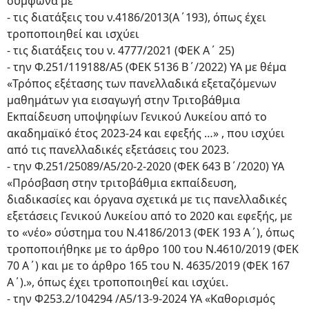
σύμφωνα με
- τις διατάξεις του ν.4186/2013(Α΄193), όπως έχει
τροποποιηθεί και ισχύει
- τις διατάξεις του ν. 4777/2021 (ΦΕΚ Α΄ 25)
- την Φ.251/119188/Α5 (ΦΕΚ 5136 Β΄/2022) ΥΑ με θέμα
«Τρόπος εξέτασης των πανελλαδικά εξεταζόμενων
μαθημάτων για εισαγωγή στην Τριτοβάθμια
Εκπαίδευση υποψηφίων Γενικού Λυκείου από το
ακαδημαϊκό έτος 2023-24 και εφεξής …» , που ισχύει
από τις πανελλαδικές εξετάσεις του 2023.
- την Φ.251/25089/Α5/20-2-2020 (ΦΕΚ 643 Β΄/2020) ΥΑ
«Πρόσβαση στην τριτοβάθμια εκπαίδευση,
διαδικασίες και όργανα σχετικά με τις πανελλαδικές
εξετάσεις Γενικού Λυκείου από το 2020 και εφεξής, με
το «νέο» σύστημα του Ν.4186/2013 (ΦΕΚ 193 Α΄), όπως
τροποποιήθηκε με το άρθρο 100 του Ν.4610/2019 (ΦΕΚ
70 Α΄) και με το άρθρο 165 του Ν. 4635/2019 (ΦΕΚ 167
Α΄).», όπως έχει τροποποιηθεί και ισχύει.
- την Φ253.2/104294 /Α5/13-9-2024 ΥΑ «Καθορισμός