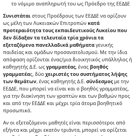
το νόμιμο αναπληρωτή του ως Πρόεδρο της ΕΕΔΔΕ
Συνιστάται
στους Προέδρους των ΕΕΔΔΕ να ορίζουν
ως μέλη των Λυκειακών Επιτροπών
κατά
προτεραιότητα τους εκπαιδευτικούς Λυκείου που
δεν δίδαξαν τα τελευταία τρία χρόνια τα
εξεταζόμενα πανελλαδικά μαθήματα
γενικής
παιδείας και ομάδων προσανατολισμού. Με την ίδια
απόφαση ορίζονται ένας/μια διοικητικός υπάλληλος ή
καθηγητής Δ.Ε. ως
γραμματέας
, ένας
βοηθός
γραμματέα
ς, δύο
χειριστές του συστήματος λήψης
των θεμάτων
, ένας καθηγητής Δ.Ε.
σύνδεσμος
με την
ΕΕΔΔΕ, που μπορεί να είναι και ο βοηθός γραμματέας,
για την διακίνηση των γραπτών και των βαθμών προς
και από την ΕΕΔΔΕ και μέχρι τρία άτομα βοηθητικό
προσωπικό.
Αν οι εξεταζόμενοι μαθητές είναι περισσότεροι από
εξήντα και μέχρι εκατόν τριάντα, μπορεί να ορίζεται