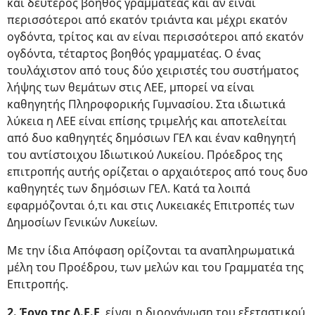
και δεύτερος βοηθός γραμματέας και αν είναι
περισσότεροι από εκατόν τριάντα και μέχρι εκατόν
ογδόντα, τρίτος και αν είναι περισσότεροι από εκατόν
ογδόντα, τέταρτος βοηθός γραμματέας. Ο ένας
τουλάχιστον από τους δύο χειριστές του συστήματος
λήψης των θεμάτων στις ΛΕΕ, μπορεί να είναι
καθηγητής Πληροφορικής Γυμνασίου. Στα ιδιωτικά
λύκεια η ΛΕΕ είναι επίσης τριμελής και αποτελείται
από δυο καθηγητές δημόσιων ΓΕΛ και έναν καθηγητή
του αντίστοιχου Ιδιωτικού Λυκείου. Πρόεδρος της
επιτροπής αυτής ορίζεται ο αρχαιότερος από τους δυο
καθηγητές των δημόσιων ΓΕΛ. Κατά τα λοιπά
εφαρμόζονται ό,τι και στις Λυκειακές Επιτροπές των
Δημοσίων Γενικών Λυκείων.
Με την ίδια Απόφαση ορίζονται τα αναπληρωματικά
μέλη του Προέδρου, των μελών και του Γραμματέα της
Επιτροπής.
2. Έργο της Λ.Ε.Ε
. είναι η διοργάνωση του εξεταστικού