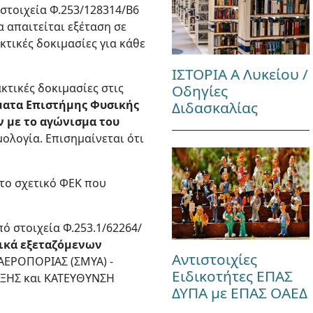
ό στοιχεία Φ.253/128314/Β6
α απαιτείται εξέταση σε
κτικές δοκιμασίες για κάθε
ΙΣΤΟΡΙΑ Α Λυκείου /
κτικές δοκιμασίες στις
Οδηγίες
ματα Επιστήμης Φυσικής
Διδασκαλίας
ν με το αγώνισμα του
ολογία. Επισημαίνεται ότι
στο σχετικό ΦΕΚ που
πό στοιχεία Φ.253.1/62264/
δικά εξεταζόμενων
Αντιστοιχίες
ΡΟΠΟΡΙΑΣ (ΣΜΥΑ) -
Ειδικοτήτες ΕΠΑΣ
ΞΗΣ και ΚΑΤΕΥΘΥΝΣΗ
ΔΥΠΑ με ΕΠΑΣ ΟΑΕΔ