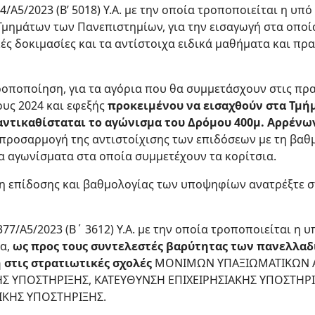
54/Α5/2023 (Β’ 5018) Υ.Α. με την οποία τροποποιείται η υπ
ν Τμημάτων των Πανεπιστημίων, για την εισαγωγή στα οποί
ές δοκιμασίες και τα αντίστοιχα ειδικά μαθήματα και πρα
οποποίηση, για τα αγόρια που θα συμμετάσχουν στις πρα
ους 2024 και εφεξής
προκειμένου να εισαχθούν στα Τμή
αντικαθίσταται το αγώνισμα του Δρόμου 400μ. Αρρένω
 προσαρμογή της αντιστοίχισης των επιδόσεων με τη βαθμ
τα αγωνίσματα στα οποία συμμετέχουν τα κορίτσια.
ιση επίδοσης και βαθμολογίας των υποψηφίων ανατρέξτε 
0377/Α5/2023 (Β΄ 3612) Υ.Α. με την οποία τροποποιείται η υ
ια,
ως προς τους συντελεστές βαρύτητας των πανελλα
 στις στρατιωτικές σχολές
ΜΟΝΙΜΩΝ ΥΠΑΞΙΩΜΑΤΙΚΩΝ ΑΕ
Σ ΥΠΟΣΤΗΡΙΞΗΣ, ΚΑΤΕΥΘΥΝΣΗ ΕΠΙΧΕΙΡΗΣΙΑΚΗΣ ΥΠΟΣΤΗΡΙ
ΤΙΚΗΣ ΥΠΟΣΤΗΡΙΞΗΣ.