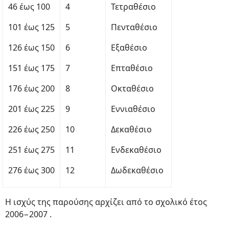
46 έως 100
4
Τετραθέσιο
101 έως 125
5
Πενταθέσιο
126 έως 150
6
Εξαθέσιο
151 έως 175
7
Επταθέσιο
176 έως 200
8
Οκταθέσιο
201 έως 225
9
Εννιαθέσιο
226 έως 250
10
Δεκαθέσιο
251 έως 275
11
Ενδεκαθέσιο
276 έως 300
12
Δωδεκαθέσιο
Η ισχύς της παρούσης αρχίζει από το σχολικό έτος
2006−2007 .