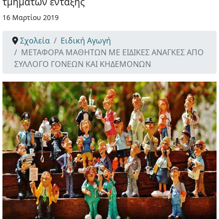
τμημάτων ένταξης
16 Μαρτίου 2019
Σχολεία
Ειδική Αγωγή
ΜΕΤΑΦΟΡΑ ΜΑΘΗΤΩΝ ΜΕ ΕΙΔΙΚΕΣ ΑΝΑΓΚΕΣ ΑΠΟ
ΣΥΛΛΟΓΟ ΓΟΝΕΩΝ ΚΑΙ ΚΗΔΕΜΟΝΩΝ