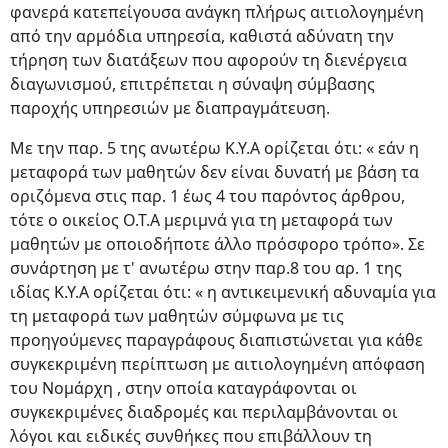
φανερά κατεπείγουσα ανάγκη πλήρως αιτιολογημένη
από την αρμόδια υπηρεσία, καθιστά αδύνατη την
τήρηση των διατάξεων που αφορούν τη διενέργεια
διαγωνισμού, επιτρέπεται η σύναψη σύμβασης
παροχής υπηρεσιών με διαπραγμάτευση.
Με την παρ. 5 της ανωτέρω Κ.Υ.Α ορίζεται ότι: « εάν η
μεταφορά των μαθητών δεν είναι δυνατή με βάση τα
οριζόμενα στις παρ. 1 έως 4 του παρόντος άρθρου,
τότε ο οικείος Ο.Τ.Α μεριμνά για τη μεταφορά των
μαθητών με οποιοδήποτε άλλο πρόσφορο τρόπο». Σε
συνάρτηση με τ' ανωτέρω στην παρ.8 του αρ. 1 της
ιδίας Κ.Υ.Α ορίζεται ότι: « η αντικειμενική αδυναμία για
τη μεταφορά των μαθητών σύμφωνα με τις
προηγούμενες παραγράφους διαπιστώνεται για κάθε
συγκεκριμένη περίπτωση με αιτιολογημένη απόφαση
του Νομάρχη , στην οποία καταγράφονται οι
συγκεκριμένες διαδρομές και περιλαμβάνονται οι
λόγοι και ειδικές συνθήκες που επιβάλλουν τη