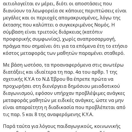
αιτιολογείται εν μέρει, διότι οι αποστάσεις που
διανύουν τα λεωφορεία σε κάποιες περιπτώσεις είναι
μεγάλες και οι περιοχές απομακρυσμένες, λόγω της
έκτασης που καλύπτει ο συγκεκριμένος Νομός. Η
σύμβαση είναι τριετούς διάρκειας (κατόπιν
προφορικής συμφωνίας), χωρίς αναπροσαρμογή,
πράγμα που σημαίνει ότι για τα επόμενα έτη το ετήσιο
κόστος μεταφοράς των μαθητών παραμένει σταθερό.
Με βάση ωστόσο, τα προαναφερόμενα στις ανωτέρω
διατάξεις και ιδιαίτερα τη παρ. 4α του αρθρ. 1 της
σχετικής Κ.Υ.Α το Ν.Δ Έβρου θα έπρεπε πρώτα να
προχωρήσει στη διενέργεια δημόσιου μειοδοτικού
διαγωνισμού, εφόσον υπήρχαν προβλέψιμες ανάγκες
μεταφοράς μαθητών με ειδικές ανάγκες, ώστε να μην
είναι απαραίτητη η διαδικασία που προβλέπεται από
τις παρ. 5 και 8 της αναφερόμενης Κ.Υ.Α.
Παρά ταύτα για λόγους παιδαγωγικούς, κοινωνικής