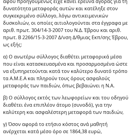
αφού προηγουμένως είχε κάνει έρευνα αγοράς για τη
δυνατότητα μεταφοράς αυτών και κατέληξε στον
συγκεκριμένο σύλλογο, λόγω αντικειμενικών
δυσκολιών, οι οποίες αιτιολογούνται στα έγγραφα με
αριθ. πρωτ. 304/14-3-2007 του Ν.Δ. Έβρου και αριθ.
πρωτ. Β 2266/15-3-2007 Δ/νση Δ/θμιας Εκπ/σης Έβρου,
ως εξής:
α) Ο ανωτέρω σύλλογος διαθέτει μεταφορικά μέσα
που είναι κατασκευασμένα και προσαρμοσμένα ώστε
να εξυπηρετούνται κατά τον καλύτερο δυνατό τρόπο
τα Α.Μ.Ε.Α και πληρούν τους όρους ασφαλούς
μεταφοράς των παιδιών, όπως βεβαιώνει η Ν.Α.
β) Ο σύλλογος εκτός των λεωφορείων και του οδηγού
διαθέτει ένα επιπλέον άτομο (συνοδό), για την
καλύτερη και ασφαλέστερη μεταφορά των παιδιών,
γ) Όσον αφορά το ετήσιο κόστος ανά μαθητή
ανέρχεται κατά μέσο όρο σε 1864,38 ευρώ,