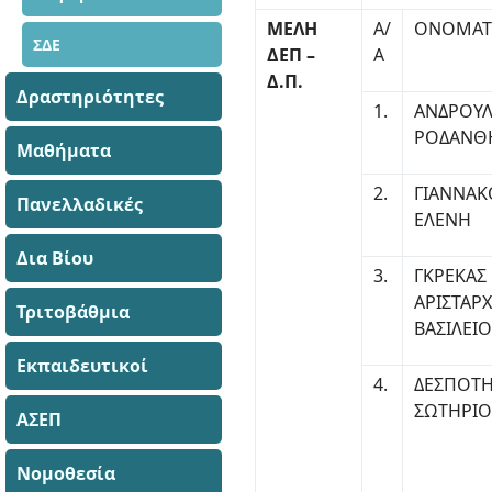
ΜΕΛΗ
Α/
ΟΝΟΜΑ
ΣΔΕ
ΔΕΠ –
Α
Δ.Π.
Δραστηριότητες
1.
ΑΝΔΡΟΥΛ
ΡΟΔΑΝΘ
Μαθήματα
2.
ΓΙΑΝΝΑ
Πανελλαδικές
ΕΛΕΝΗ
Δια Βίου
3.
ΓΚΡΕΚΑΣ
ΑΡΙΣΤΑΡ
Τριτοβάθμια
ΒΑΣΙΛΕΙ
Εκπαιδευτικοί
4.
ΔΕΣΠΟΤ
ΣΩΤΗΡΙΟ
ΑΣΕΠ
Νομοθεσία