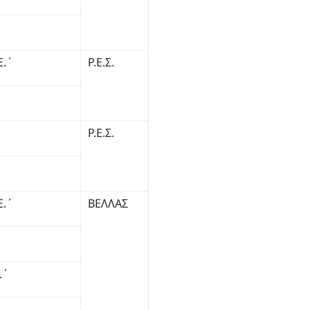
Ξ.΄
Ρ.Ε.Σ.
Ρ.Ε.Σ.
Ξ.΄
ΒΕΛΛΑΣ
.΄