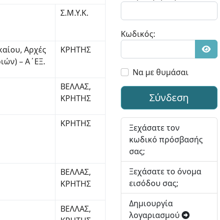
Σ.Μ.Υ.Κ.
Κωδικός:
καίου, Αρχές
ΚΡΗΤΗΣ
Εμφ
ιών) – Α΄ΕΞ.
Να με θυμάσαι
ΒΕΛΛΑΣ,
Σύνδεση
ΚΡΗΤΗΣ
ΚΡΗΤΗΣ
Ξεχάσατε τον
κωδικό πρόσβασής
σας;
Ξεχάσατε το όνομα
ΒΕΛΛΑΣ,
εισόδου σας;
ΚΡΗΤΗΣ
Δημιουργία
ΒΕΛΛΑΣ,
λογαριασμού