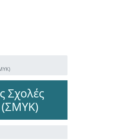
ΜΥΚ)
ς Σχολές
 (ΣΜΥΚ)