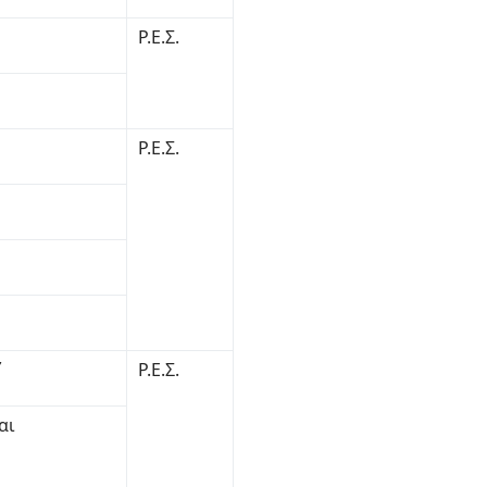
Ρ.Ε.Σ.
Ρ.Ε.Σ.
΄
Ρ.Ε.Σ.
αι