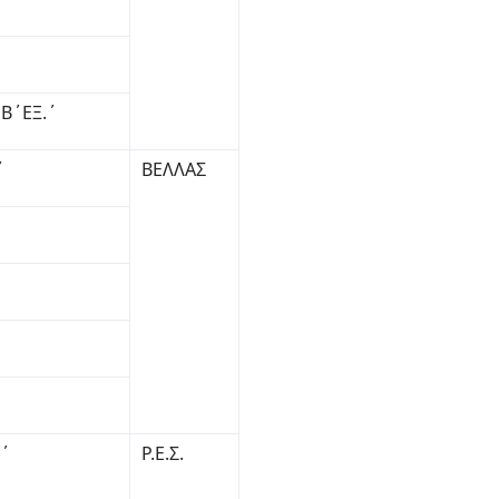
 Β΄ΕΞ.΄
΄
ΒΕΛΛΑΣ
.΄
Ρ.Ε.Σ.