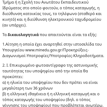
Τμήμα ή η Σχολή του Ανωτάτου Εκπαιδευτικού
Ιδρύματος στο οποίο φοιτούν, ο τόπος καταγωγής, η
διεύθυνση κατοικίας τους, το τηλέφωνο (σταθερό και
κινητό) και η διεύθυνση ηλεκτρονικού ταχυδρομείου
(αν υπάρχει).
Τα
δικαιολογητικά
που απαιτούνται είναι τα εξής:
1.Αίτηση η οποία έχει αναρτηθεί στην ιστοσελίδα του
Υπουργείου www.minedu.goν.gr/Προκηρύξεις-
Διαγωνισμοί-Υποτροφίες/Υποτροφίες-Κληροδοτήματα.
2. Ι. Επικυρωμένο φωτοαντίγραφο της αστυνομικής
ταυτότητας του υποψηφίου από την οποία θα
προκύπτει:
α) η ηλικία του υποψηφίου που δεν πρέπει να είναι
μεγαλύτερη των 36 χρόνων
β) η ελληνική ιθαγένεια ή η ελληνική καταγωγή και ο
τόπος καταγωγής του υποψηφίου (δηλ. ο τόπος
γέννησης του υποψηφίου) που προβλέπεται ανωτέρω.