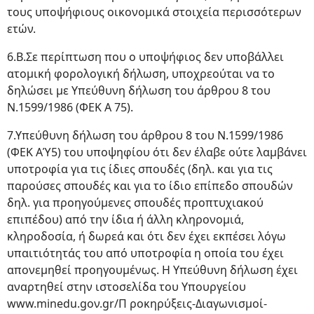
τους υποψήφιους οικονομικά στοιχεία περισσότερων
ετών.
6.Β.Σε περίπτωση που ο υποψήφιος δεν υποβάλλει
ατομική φορολογική δήλωση, υποχρεούται να το
δηλώσει με Υπεύθυνη δήλωση του άρθρου 8 του
Ν.1599/1986 (ΦΕΚ Α 75).
7.Υπεύθυνη δήλωση του άρθρου 8 του Ν.1599/1986
(ΦΕΚ ΑΎ5) του υποψηφίου ότι δεν έλαβε ούτε λαμβάνει
υποτροφία για τις ίδιες σπουδές (δηλ. και για τις
παρούσες σπουδές και για το ίδιο επίπεδο σπουδών
δηλ. για προηγούμενες σπουδές προπτυχιακού
επιπέδου) από την ίδια ή άλλη κληρονομιά,
κληροδοσία, ή δωρεά και ότι δεν έχει εκπέσει λόγω
υπαιτιότητάς του από υποτροφία η οποία του έχει
απονεμηθεί προηγουμένως. Η Υπεύθυνη δήλωση έχει
αναρτηθεί στην ιστοσελίδα του Υπουργείου
www.minedu.goν.gr/Π ροκηρύξεις-Διαγωνισμοί-