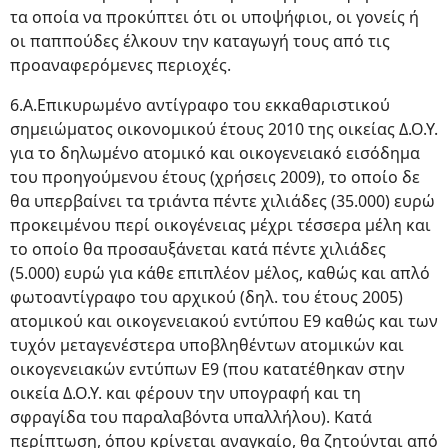
τα οποία να προκύπτει ότι οι υποψήφιοι, οι γονείς ή
οι παππούδες έλκουν την καταγωγή τους από τις
προαναφερόμενες περιοχές.
6.Α.Επικυρωμένο αντίγραφο του εκκαθαριστικού
σημειώματος οικονομικού έτους 2010 της οικείας Δ.Ο.Υ.
για το δηλωμένο ατομικό και οικογενειακό εισόδημα
του προηγούμενου έτους (χρήσεις 2009), το οποίο δε
θα υπερβαίνει τα τριάντα πέντε χιλιάδες (35.000) ευρώ
προκειμένου περί οικογένειας μέχρι τέσσερα μέλη και
το οποίο θα προσαυξάνεται κατά πέντε χιλιάδες
(5.000) ευρώ για κάθε επιπλέον μέλος, καθώς και απλό
φωτοαντίγραφο του αρχικού (δηλ. του έτους 2005)
ατομικού και οικογενειακού εντύπου Ε9 καθώς και των
τυχόν μεταγενέστερα υποβληθέντων ατομικών και
οικογενειακών εντύπων Ε9 (που κατατέθηκαν στην
οικεία Δ.Ο.Υ. και φέρουν την υπογραφή και τη
σφραγίδα του παραλαβόντα υπαλλήλου). Κατά
περίπτωση, όπου κρίνεται αναγκαίο, θα ζητούνται από