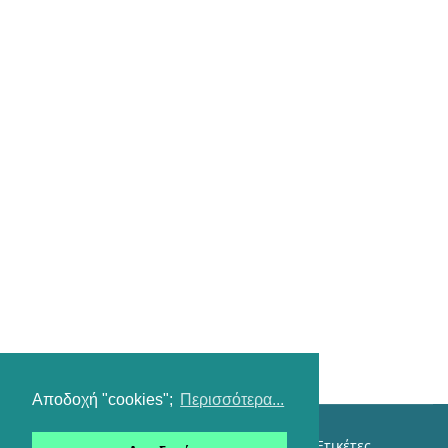
Αποδοχή "cookies";
Περισσότερα...
Επικοινωνία
Όροι χρήσης
Αναζήτηση
Ετικέτες