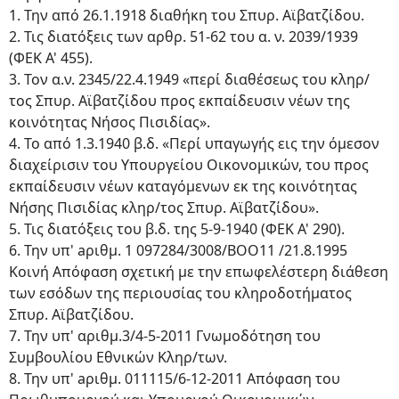
1. Την από 26.1.1918 διαθήκη του Σπυρ. Αϊβατζίδου.
2. Τις διατόξεις των αρθρ. 51-62 του α. ν. 2039/1939
(ΦΕΚ Α' 455).
3. Τον α.ν. 2345/22.4.1949 «περί διαθέσεως του κληρ/
τος Σπυρ. Αϊβατζίδου προς εκπαίδευσιν νέων της
κοινότητας Νήσος Πισιδίας».
4. Το από 1.3.1940 β.δ. «Περί υπαγωγής εις την όμεσον
διαχείρισιν του Υπουργείου Οικονομικών, του προς
εκπαίδευσιν νέων καταγόμενων εκ της κοινότητας
Νήσης Πισιδίας κληρ/τος Σπυρ. Αϊβατζίδου».
5. Τις διατόξεις του β.δ. της 5-9-1940 (ΦΕΚ Α' 290).
6. Την υπ' aριθμ. 1 097284/3008/ΒΟΟ11 /21.8.1995
Κοινή Απόφαση σχετική με την επωφελέστερη διάθεση
των εσόδων της περιουσίας του κληροδοτήματος
Σπυρ. Αϊβατζίδου.
7. Την υπ' αριθμ.3/4-5-2011 Γνωμοδότηση του
Συμβουλίου Εθνικών Κληρ/των.
8. Την υπ' aριθμ. 011115/6-12-2011 Απόφαση του