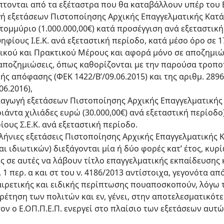
ονται από τα εξέταστρα που θα καταβάλλουν υπέρ του Ε.Ο
γή εξετάσεων Πιστοποίησης Αρχικής Επαγγελματικής Κατάρ
τομμύριο (1.000.000,00€) κατά προσέγγιση ανά εξεταστικ
φίους Ι.Ε.Κ. ανά εξεταστική περίοδο, κατά μέσο όρο σε 1
ικού και Πρακτικού Μέρους και αφορά μόνο σε αποζημι
ς αποζημιώσεις, όπως καθορίζονται με την παρούσα τροπο
ής απόφασης (ΦΕΚ 1422/Β’/09.06.2015) και της αριθμ. 289
06.2016),
ιεξαγωγή εξετάσεων Πιστοποίησης Αρχικής Επαγγελματική
ριάντα χιλιάδες ευρώ (30.000,00€) ανά εξεταστική περίοδ
ους Σ.Ε.Κ. ανά εξεταστική περίοδο.
ελλήνιες εξετάσεις Πιστοποίησης Αρχικής Επαγγελματικής
 και ιδιωτικών) διεξάγονται μία ή δύο φορές κατ’ έτος, κυ
ς σε αυτές να λάβουν τίτλο επαγγελματικής εκπαίδευσης 
 1 περ. α και στ του ν. 4186/2013 αντίστοιχα, γεγονότα απ
ξαιρετικής και ειδικής περίπτωσης πουαποσκοπούν, λόγω 
ρέτηση των πολιτών και εν, γένει, στην αποτελεσματικότε
ον ο Ε.ΟΠ.Π.Ε.Π. ενεργεί στο πλαίσιο των εξετάσεων αυ