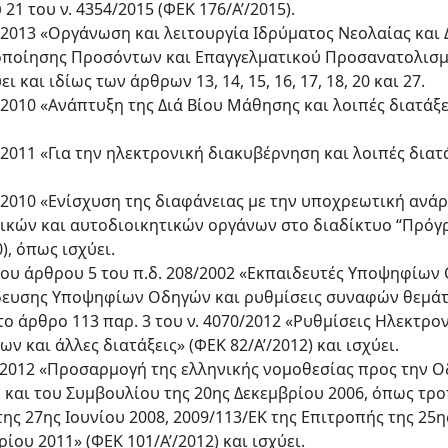
 21 του ν. 4354/2015 (ΦΕΚ 176/Α’/2015).
15/2013 «Οργάνωση και λειτουργία Ιδρύματος Νεολαίας και
ποίησης Προσόντων και Επαγγελματικού Προσανατολισμο
ι και ιδίως των άρθρων 13, 14, 15, 16, 17, 18, 20 και 27.
79/2010 «Ανάπτυξη της Διά Βίου Μάθησης και λοιπές διατάξε
79/2011 «Για την ηλεκτρονική διακυβέρνηση και λοιπές διατά
861/2010 «Ενίσχυση της διαφάνειας με την υποχρεωτική αν
ικών και αυτοδιοικητικών οργάνων στο διαδίκτυο “Πρόγρ
), όπως ισχύει.
 6 του άρθρου 5 του π.δ. 208/2002 «Εκπαιδευτές Υποψηφίω
ευσης Υποψηφίων Οδηγών και ρυθμίσεις συναφών θεμάτων
ο άρθρο 113 παρ. 3 του ν. 4070/2012 «Ρυθμίσεις Ηλεκτρο
 και άλλες διατάξεις» (ΦΕΚ 82/Α’/2012) και ισχύει.
 51/2012 «Προσαρμογή της ελληνικής νομοθεσίας προς την 
και του Συμβουλίου της 20ης Δεκεμβρίου 2006, όπως τρο
της 27ης Ιουνίου 2008, 2009/113/ΕΚ της Επιτροπής της 25
ίου 2011» (ΦΕΚ 101/Α’/2012) και ισχύει.