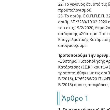
22. Το γεγονός ότι από τι
προϋπολογισμού.
23. Το αριθμ. Ε.Ο.Π.Π.Ε.Π. 
αριθμ.ΔΠ/3280/19.02.2020 α
του στις 19/2/2020, θέμα 2
απόφασης «Σύστημα Πιστοπ
Επαγγελματικής Κατάρτισης 
αποφασίζουμε:
Τροποποιούμε την αριθμ.
«Σύστημα Πιστοποίησης Αρ
Κατάρτισης (Ι.Ε.Κ.) και τω
τροποποιήθηκε με τις αριθμ
Β’/2016), ΚΙ/65286/2017 (ΦΕ
Β’/2018) όμοιες αποφάσεις 
Άρθρο 1
1. Οι περιπτώσεις α’, β’, 