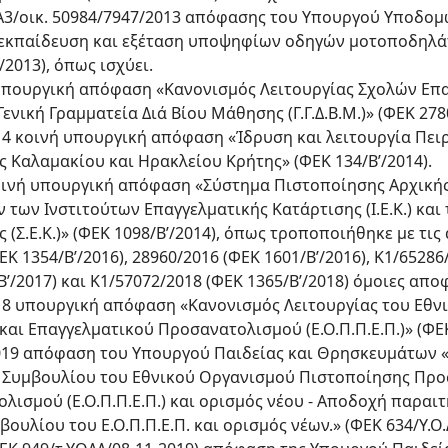
μ. Α3/οικ. 50984/7947/2013 απόφασης του Υπουργού Υποδο
 εκπαίδευση και εξέταση υποψηφίων οδηγών μοτοποδηλά
2013), όπως ισχύει.
4 υπουργική απόφαση «Κανονισμός Λειτουργίας Σχολών Επ
Γενική Γραμματεία Διά Βίου Μάθησης (Γ.Γ.Δ.Β.Μ.)» (ΦΕΚ 2780
014 κοινή υπουργική απόφαση «Ίδρυση και λειτουργία Πε
 Καλαμακίου και Ηρακλείου Κρήτης» (ΦΕΚ 134/Β’/2014).
 κοινή υπουργική απόφαση «Σύστημα Πιστοποίησης Αρχική
των Ινστιτούτων Επαγγελματικής Κατάρτισης (Ι.Ε.Κ.) και
(Σ.Ε.Κ.)» (ΦΕΚ 1098/Β’/2014), όπως τροποποιήθηκε με τις
ΕΚ 1354/Β’/2016), 28960/2016 (ΦΕΚ 1601/Β’/2016), Κ1/65286
’/2017) και K1/57072/2018 (ΦΕΚ 1365/Β’/2018) όμοιες αποφ
2018 υπουργική απόφαση «Κανονισμός Λειτουργίας του Εθ
ι Επαγγελματικού Προσανατολισμού (Ε.Ο.Π.Π.Ε.Π.)» (ΦΕΚ 
/2019 απόφαση του Υπουργού Παιδείας και Θρησκευμάτων
 Συμβουλίου του Εθνικού Οργανισμού Πιστοποίησης Προ
ισμού (Ε.Ο.Π.Π.Ε.Π.) και ορισμός νέου - Αποδοχή παραιτ
ουλίου του Ε.Ο.Π.Π.Ε.Π. και ορισμός νέων.» (ΦΕΚ 634/Υ.Ο.Δ