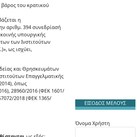
ε βάρος του κρατικού
βάζεται η
την αριθμ. 394 συνεδρίασή
4 κοινής υπουργικής
των των Ινστιτούτων
)», ως ισχύει,
δείας και Θρησκευμάτων
νστιτούτων Επαγγελματικής
/2014), όπως
016), 28960/2016 (ΦΕΚ 1601/
/57072/2018 (ΦΕΚ 1365/
ΕΙΣΟΔΟΣ ΜΕΛΟΥΣ
Όνομα Χρήστη
καθίστανται
ως εξής: