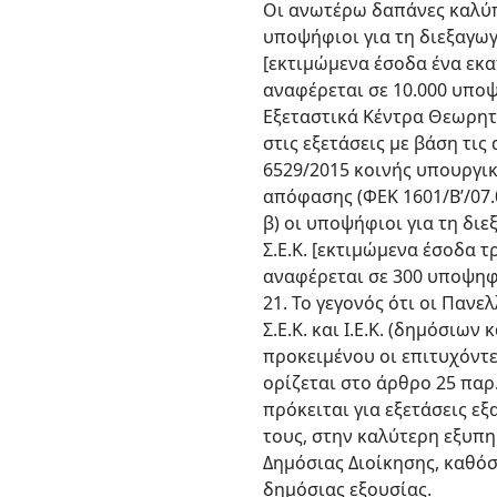
Οι ανωτέρω δαπάνες καλύπτ
υποψήφιοι για τη διεξαγω
[εκτιμώμενα έσοδα ένα εκα
αναφέρεται σε 10.000 υποψη
Εξεταστικά Κέντρα Θεωρητ
στις εξετάσεις με βάση τι
6529/2015 κοινής υπουργικ
απόφασης (ΦΕΚ 1601/Β’/07.
β) οι υποψήφιοι για τη δ
Σ.Ε.Κ. [εκτιμώμενα έσοδα τ
αναφέρεται σε 300 υποψηφί
21. Το γεγονός ότι οι Παν
Σ.Ε.Κ. και Ι.Ε.Κ. (δημόσιων
προκειμένου οι επιτυχόντε
ορίζεται στο άρθρο 25 παρ.
πρόκειται για εξετάσεις ε
τους, στην καλύτερη εξυπη
Δημόσιας Διοίκησης, καθόσ
δημόσιας εξουσίας.