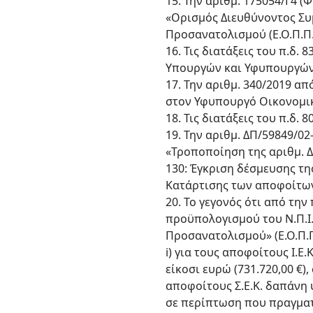
15. Την αριθμ. 175054/Γ4 
«Ορισμός Διευθύνοντος Σ
Προσανατολισμού (Ε.Ο.Π.Π.Ε
16. Τις διατάξεις του π.δ
Υπουργών και Υφυπουργών»
17. Την αριθμ. 340/2019 
στον Υφυπουργό Οικονομικ
18. Τις διατάξεις του π.δ.
19. Την αριθμ. ΔΠ/59849/02
«Τροποποίηση της αριθμ. Δ
130: Έγκριση δέσμευσης τ
Κατάρτισης των αποφοίτων Ι.
20. Το γεγονός ότι από τ
προϋπολογισμού του Ν.Π.Ι
Προσανατολισμού» (Ε.Ο.Π.Π.
i) για τους αποφοίτους Ι.
είκοσι ευρώ (731.720,00 €)
αποφοίτους Σ.Ε.Κ. δαπάνη 
σε περίπτωση που πραγματ