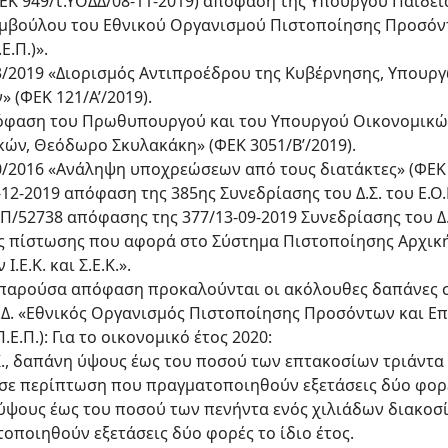
(ΦΕΚ 949/τ.ΥΟΔΔ/08-11-2019) απόφαση της Υπουργού Παιδ
υμβούλου του Εθνικού Οργανισμού Πιστοποίησης Προσόν
.Π.)».
. 83/2019 «Διορισμός Αντιπροέδρου της Κυβέρνησης, Yπου
 (ΦΕΚ 121/Α’/2019).
απόφαση του Πρωθυπουργού και του Υπουργού Οικονομικ
ών, Θεόδωρο Σκυλακάκη» (ΦΕΚ 3051/Β’/2019).
 80/2016 «Ανάληψη υποχρεώσεων από τους διατάκτες» (ΦΕΚ 
-12-2019 απόφαση της 385ης Συνεδρίασης του Δ.Σ. του Ε.Ο.
Π/52738 απόφασης της 377/13-09-2019 Συνεδρίασης του Δ.Σ
ης πίστωσης που αφορά στο Σύστημα Πιστοποίησης Αρχικ
Ε.Κ. και Σ.Ε.Κ.».
ην παρούσα απόφαση προκαλούνται οι ακόλουθες δαπάνες 
.Δ. «Εθνικός Οργανισμός Πιστοποίησης Προσόντων και Ε
Ε.Π.): Για το οικονομικό έτος 2020:
Ε.Κ., δαπάνη ύψους έως του ποσού των επτακοσίων τριάντ
, σε περίπτωση που πραγματοποιηθούν εξετάσεις δύο φορές 
ύψους έως του ποσού των πενήντα ενός χιλιάδων διακοσί
οποιηθούν εξετάσεις δύο φορές το ίδιο έτος.