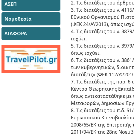
2. Τις διατάξεις του άρθρου
ΑΣΕΠ
3. Τις διατάξεις του ν. 41
Εθνικού Οργανισμού Πιστο
Νομοθεσία
(ΦΕΚ 24/Α’/2013), όπως ισχύε
4. Τις διατάξεις του ν. 38
ΔΙΑΦΟΡΑ
ισχύει.
5. Τις διατάξεις του ν. 39
όπως ισχύει.
6. Τις διατάξεις του ν. 3
των κυβερνητικών, διοικητ
διατάξεις» (ΦΕΚ 112/Α’/2010
7. Τις διατάξεις της παρ.
Κέντρα Θεωρητικής Εκπαίδ
όπως αντικαταστάθηκε με τ
Μεταφορών, Δημοσίων Έργων
8. Τις διατάξεις του π.δ.
Ευρωπαϊκού Κοινοβουλίου 
2008/65/ΕΚ της Επιτροπής 
2011/94/ΕΚ της 28ης Νοεμβρ