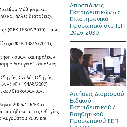
Αποσπάσεις
 Διά Βίου Μάθησης και
Εκπαιδευτικών ως
ύ και άλλες διατάξεις»
Επιστημονικό
Προσωπικό στο ΙΕΠ
ις» (ΦΕΚ 163/Α’/2010), όπως
2026-2030
ξεις» (ΦΕΚ 138/Α’/2011),
άρτηση νόμων και πράξεων
αμμα Διαύγεια” και άλλες
ν Οδηγών, Σχολές Οδηγών,
» (ΦΕΚ 194/Α’/2002),
νικών Επικοινωνιών,
Αιτήσεις Διορισμού
Ειδικού
Οδηγία 2006/126/ΕΚ του
Εκπαιδευτικού /
ποποιήθηκε με τις Οδηγίες
Βοηθητικού
ης Αυγούστου 2009 και
Προσωπικού ΕΕΠ