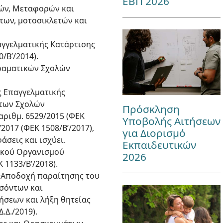
ΕΒΠ 2026
μών, Μεταφορών και
των, μοτοσικλετών και
αγγελματικής Κατάρτισης
/Β’/2014).
ιραματικών Σχολών
ς Επαγγελματικής
 των Σχολών
Πρόσκληση
 αριθμ. 6529/2015 (ΦΕΚ
Υποβολής Αιτήσεων
/2017 (ΦΕΚ 1508/Β’/2017),
για Διορισμό
άσεις και ισχύει.
Εκπαιδευτικών
νικού Οργανισμού
2026
1133/Β’/2018).
 «Αποδοχή παραίτησης του
σόντων και
ήσεων και λήξη θητείας
.Δ./2019).