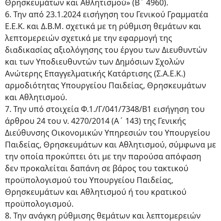
Θρησκευμάτων και Αθλητισμού» (Β΄ 4960).
6. Την από 23.1.2024 εισήγηση του Γενικού Γραμματέα
Ε.Ε.Κ. και Δ.Β.Μ. σχετικά με τη ρύθμιση θεμάτων και
λεπτομερειών σχετικά με την εφαρμογή της
διαδικασίας αξιολόγησης του έργου των Διευθυντών
και των Υποδιευθυντών των Δημόσιων Σχολών
Ανώτερης Επαγγελματικής Κατάρτισης (Σ.Α.Ε.Κ.)
αρμοδιότητας Υπουργείου Παιδείας, Θρησκευμάτων
και Αθλητισμού.
7. Την υπό στοιχεία Φ.1./Γ/041/7348/Β1 εισήγηση του
άρθρου 24 του ν. 4270/2014 (Α΄ 143) της Γενικής
Διεύθυνσης Οικονομικών Υπηρεσιών του Υπουργείου
Παιδείας, Θρησκευμάτων και Αθλητισμού, σύμφωνα με
την οποία προκύπτει ότι με την παρούσα απόφαση
δεν προκαλείται δαπάνη σε βάρος του τακτικού
προϋπολογισμού του Υπουργείου Παιδείας,
Θρησκευμάτων και Αθλητισμού ή του κρατικού
προϋπολογισμού.
8. Την ανάγκη ρύθμισης θεμάτων και λεπτομερειών