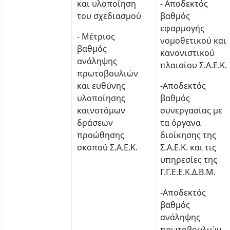
και υλοποίηση
- Αποδεκτός
του σχεδιασμού
βαθμός
εφαρμογής
- Μέτριος
νομοθετικού και
βαθμός
κανονιστικού
ανάληψης
πλαισίου Σ.Α.Ε.Κ.
πρωτοβουλιών
και ευθύνης
-Αποδεκτός
υλοποίησης
βαθμός
καινοτόμων
συνεργασίας με
δράσεων
τα όργανα
προώθησης
διοίκησης της
σκοπού Σ.Α.Ε.Κ.
Σ.Α.Ε.Κ. και τις
υπηρεσίες της
Γ.Γ.Ε.Ε.Κ.Δ.Β.Μ.
-Αποδεκτός
βαθμός
ανάληψης
πρωτοβουλιών