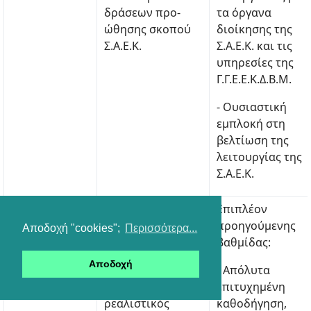
δράσεων προ-
τα όργανα
ώθησης σκοπού
διοίκησης της
Σ.Α.Ε.Κ.
Σ.Α.Ε.Κ. και τις
υπηρεσίες της
Γ.Γ.Ε.Ε.Κ.Δ.Β.Μ.
- Ουσιαστική
εμπλοκή στη
βελτίωση της
λειτουργίας της
Σ.Α.Ε.Κ.
Εξαιρετικό
Επιπλέον
Επιπλέον
προηγούμενης
προηγούμενης
Αποδοχή "cookies";
Περισσότερα...
βαθμίδας:
βαθμίδας:
Αποδοχή
- Πρωτότυπος
- Απόλυτα
σχεδιασμός και
επιτυχημένη
ρεαλιστικός
καθοδήγηση,