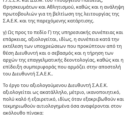
Γ.Γ.Ε.Ε.Κ. και Δ.Β.Μ. του Υπουργείου Παιδείας,
Θρησκευμάτων και Αθλητισμού, καθώς και η ανάληψη
πρωτοβουλιών για τη βελτίωση της λειτουργίας της
Σ.Α.Ε.Κ. και της παρεχόμενης κατάρτισης.
γ) Ως προς το πεδίο Γ) της υπηρεσιακής συνέπειας και
επάρκειας, αξιολογείται, ιδίως, η συνέπεια κατά την
εκτέλεση των υποχρεώσεων που προκύπτουν από τη
θέση Διευθυντή και ο σεβασμός και η τήρηση των
αρχών της επαγγελματικής δεοντολογίας, καθώς και η
επίδειξη συμπεριφοράς που αρμόζει στην αποστολή
του Διευθυντή Σ.Α.Ε.Κ..
Το έργο του αξιολογούμενου Διευθυντή Σ.Α.Ε.Κ.
αξιολογείται ως ακατάλληλο, μέτριο, ικανοποιητικό,
πολύ καλό ή εξαιρετικό, ιδίως όταν εξακριβωθούν και
τεκμηριωθούν αιτιολογημένα όσα αναφέρονται στον
ακόλουθο πίνακα: