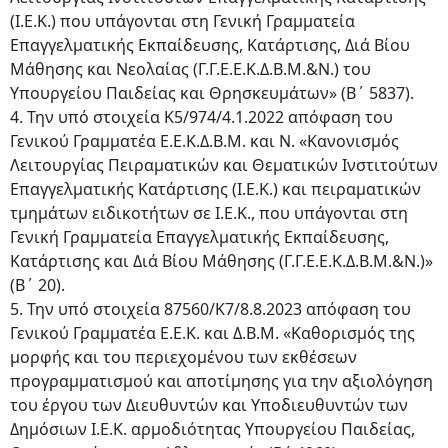
(Ι.Ε.Κ.) που υπάγονται στη Γενική Γραμματεία
Επαγγελματικής Εκπαίδευσης, Κατάρτισης, Διά Βίου
Μάθησης και Νεολαίας (Γ.Γ.Ε.Ε.Κ.Δ.Β.Μ.&Ν.) του
Υπουργείου Παιδείας και Θρησκευμάτων» (Β΄ 5837).
4. Την υπό στοιχεία Κ5/974/4.1.2022 απόφαση του
Γενικού Γραμματέα Ε.Ε.Κ.Δ.Β.Μ. και N. «Κανονισμός
Λειτουργίας Πειραματικών και Θεματικών Ινστιτούτων
Επαγγελματικής Κατάρτισης (Ι.Ε.Κ.) και πειραματικών
τμημάτων ειδικοτήτων σε Ι.Ε.Κ., που υπάγονται στη
Γενική Γραμματεία Επαγγελματικής Εκπαίδευσης,
Κατάρτισης και Διά Βίου Μάθησης (Γ.Γ.Ε.Ε.Κ.Δ.Β.Μ.&Ν.)»
(Β΄ 20).
5. Την υπό στοιχεία 87560/Κ7/8.8.2023 απόφαση του
Γενικού Γραμματέα Ε.Ε.Κ. και Δ.Β.Μ. «Καθορισμός της
μορφής και του περιεχομένου των εκθέσεων
προγραμματισμού και αποτίμησης για την αξιολόγηση
του έργου των Διευθυντών και Υποδιευθυντών των
Δημόσιων Ι.Ε.Κ. αρμοδιότητας Υπουργείου Παιδείας,