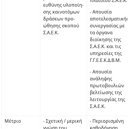
πλαισίου Σ.Α.Ε.Κ.
ευθύνης υλοποίη-
σης καινοτόμων
- Απουσία
δράσεων προ-
αποτελεσματικής
ώθησης σκοπού
συνεργασίας με
Σ.Α.Ε.Κ.
τα όργανα
διοίκησης της
Σ.Α.Ε.Κ. και τις
υπηρεσίες της
Γ.Γ.Ε.Ε.Κ.Δ.Β.Μ.
- Απουσία
ανάληψης
πρωτοβουλιών
βελτίωσης της
λειτουργίας της
Σ.Α.Ε.Κ.
Μέτριο
- Σχετική / μερική
- Περιορισμένη
γνώση του
καθοδήγηση,