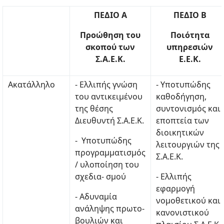
ΠΕΔΙΟ Α
ΠΕΔΙΟ Β
Προώθηση του
Ποιότητα
σκοπού των
υπηρεσιών
Σ.Α.Ε.Κ.
Ε.Ε.Κ.
Ακατάλληλο
- Ελλιπής γνώση
- Υποτυπώδης
του αντικειμένου
καθοδήγηση,
της θέσης
συντονισμός και
Διευθυντή Σ.Α.Ε.Κ.
εποπτεία των
διοικητικών
- Υποτυπώδης
λειτουργιών της
προγραμματισμός
Σ.Α.Ε.Κ.
/ υλοποίηση του
σχεδια- σμού
- Ελλιπής
εφαρμογή
- Αδυναμία
νομοθετικού και
ανάληψης πρωτο-
κανονιστικού
βουλιών και