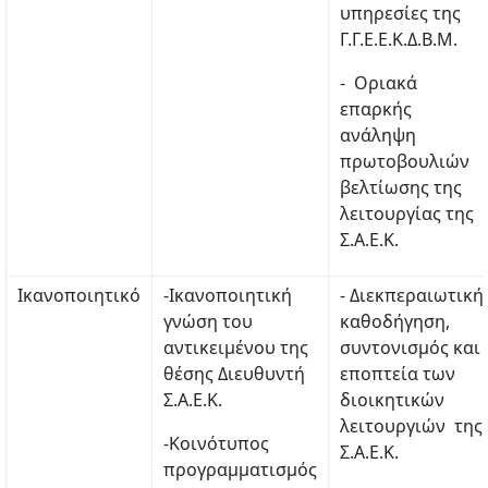
υπηρεσίες της
Γ.Γ.Ε.Ε.Κ.Δ.Β.Μ.
- Οριακά
επαρκής
ανάληψη
πρωτοβουλιών
βελτίωσης της
λειτουργίας της
Σ.Α.Ε.Κ.
Ικανοποιητικό
-Ικανοποιητική
- Διεκπεραιωτική
γνώση του
καθοδήγηση,
αντικειμένου της
συντονισμός και
θέσης Διευθυντή
εποπτεία των
Σ.Α.Ε.Κ.
διοικητικών
λειτουργιών της
-Κοινότυπος
Σ.Α.Ε.Κ.
προγραμματισμός