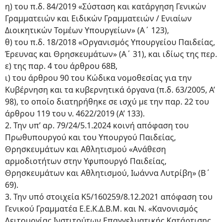
η) του π.δ. 84/2019 «Σύσταση και κατάργηση Γενικών
Γραμματειών και Ειδικών Γραμματειών / Ενιαίων
Διοικητικών Τομέων Υπουργείων» (Α΄ 123),
θ) του π.δ. 18/2018 «Οργανισμός Υπουργείου Παιδείας,
Έρευνας και Θρησκευμάτων» (Α΄ 31), και ιδίως της περ.
ε) της παρ. 4 του άρθρου 68Β,
ι) του άρθρου 90 του Κώδικα νομοθεσίας για την
Κυβέρνηση και τα κυβερνητικά όργανα (π.δ. 63/2005, Α’
98), το οποίο διατηρήθηκε σε ισχύ με την παρ. 22 του
άρθρου 119 του ν. 4622/2019 (Α’ 133).
2. Την υπ’ αρ. 79/24/5.1.2024 κοινή απόφαση του
Πρωθυπουργού και του Υπουργού Παιδείας,
Θρησκευμάτων και Αθλητισμού «Ανάθεση
αρμοδιοτήτων στην Υφυπουργό Παιδείας,
Θρησκευμάτων και Αθλητισμού, Ιωάννα Λυτρίβη» (Β΄
69).
3. Την υπό στοιχεία Κ5/160259/8.12.2021 απόφαση του
Γενικού Γραμματέα Ε.Ε.Κ.Δ.Β.Μ. και Ν. «Κανονισμός
Λειτουργίας Ινστιτούτων Επαγγελματικής Κατάρτισης