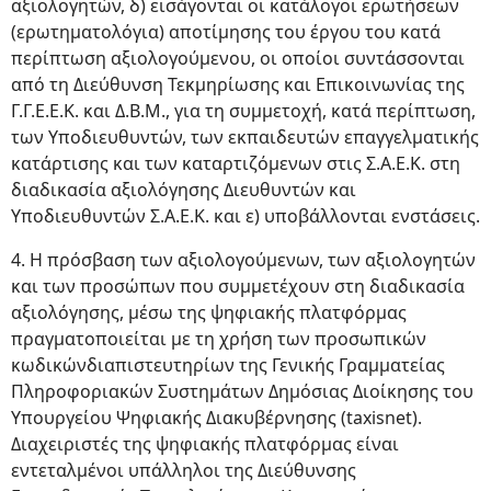
αξιολογητών, δ) εισάγονται οι κατάλογοι ερωτήσεων
(ερωτηματολόγια) αποτίμησης του έργου του κατά
περίπτωση αξιολογούμενου, οι οποίοι συντάσσονται
από τη Διεύθυνση Τεκμηρίωσης και Επικοινωνίας της
Γ.Γ.Ε.Ε.Κ. και Δ.Β.Μ., για τη συμμετοχή, κατά περίπτωση,
των Υποδιευθυντών, των εκπαιδευτών επαγγελματικής
κατάρτισης και των καταρτιζόμενων στις Σ.Α.Ε.Κ. στη
διαδικασία αξιολόγησης Διευθυντών και
Υποδιευθυντών Σ.Α.Ε.Κ. και ε) υποβάλλονται ενστάσεις.
4. Η πρόσβαση των αξιολογούμενων, των αξιολογητών
και των προσώπων που συμμετέχουν στη διαδικασία
αξιολόγησης, μέσω της ψηφιακής πλατφόρμας
πραγματοποιείται με τη χρήση των προσωπικών
κωδικώνδιαπιστευτηρίων της Γενικής Γραμματείας
Πληροφοριακών Συστημάτων Δημόσιας Διοίκησης του
Υπουργείου Ψηφιακής Διακυβέρνησης (taxisnet).
Διαχειριστές της ψηφιακής πλατφόρμας είναι
εντεταλμένοι υπάλληλοι της Διεύθυνσης