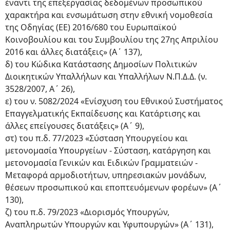
έναντι της επεξεργασίας δεδομένων προσωπικού
χαρακτήρα και ενσωμάτωση στην εθνική νομοθεσία
της Οδηγίας (ΕΕ) 2016/680 του Ευρωπαϊκού
Κοινοβουλίου και του Συμβουλίου της 27ης Απριλίου
2016 και άλλες διατάξεις» (Α΄ 137),
δ) του Κώδικα Κατάστασης Δημοσίων Πολιτικών
Διοικητικών Υπαλλήλων και Υπαλλήλων Ν.Π.Δ.Δ. (ν.
3528/2007, Α΄ 26),
ε) του ν. 5082/2024 «Ενίσχυση του Εθνικού Συστήματος
Επαγγελματικής Εκπαίδευσης και Κατάρτισης και
άλλες επείγουσες διατάξεις» (Α΄ 9),
στ) του π.δ. 77/2023 «Σύσταση Υπουργείου και
μετονομασία Υπουργείων - Σύσταση, κατάργηση και
μετονομασία Γενικών και Ειδικών Γραμματειών -
Μεταφορά αρμοδιοτήτων, υπηρεσιακών μονάδων,
θέσεων προσωπικού και εποπτευόμενων φορέων» (Α΄
130),
ζ) του π.δ. 79/2023 «Διορισμός Υπουργών,
Αναπληρωτών Υπουργών και Υφυπουργών» (Α΄ 131),