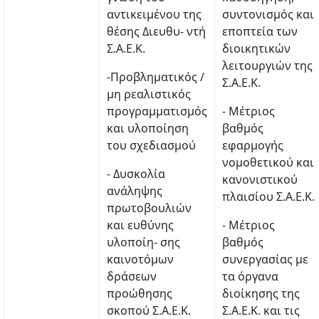
αντικειμένου της
συντονισμός και
θέσης Διευθυ- ντή
εποπτεία των
Σ.Α.Ε.Κ.
διοικητικών
λειτουργιών της
-Προβληματικός /
Σ.Α.Ε.Κ.
μη ρεαλιστικός
προγραμματισμός
- Μέτριος
και υλοποίηση
βαθμός
του σχεδιασμού
εφαρμογής
νομοθετικού και
- Δυσκολία
κανονιστικού
ανάληψης
πλαισίου Σ.Α.Ε.Κ.
πρωτοβουλιών
και ευθύνης
- Μέτριος
υλοποίη- σης
βαθμός
καινοτόμων
συνεργασίας με
δράσεων
τα όργανα
προώθησης
διοίκησης της
σκοπού Σ.Α.Ε.Κ.
Σ.Α.Ε.Κ. και τις