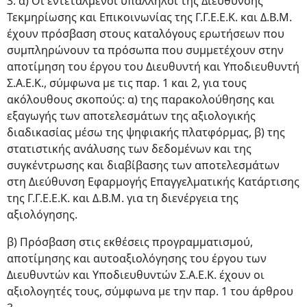
3. α) Οι εντεταλμένοι υπάλληλοι της Διεύθυνσης
Τεκμηρίωσης και Επικοινωνίας της Γ.Γ.Ε.Ε.Κ. και Δ.Β.Μ.
έχουν πρόσβαση στους καταλόγους ερωτήσεων που
συμπληρώνουν τα πρόσωπα που συμμετέχουν στην
αποτίμηση του έργου του Διευθυντή και Υποδιευθυντή
Σ.Α.Ε.Κ., σύμφωνα με τις παρ. 1 και 2, για τους
ακόλουθους σκοπούς: α) της παρακολούθησης και
εξαγωγής των αποτελεσμάτων της αξιολογικής
διαδικασίας μέσω της ψηφιακής πλατφόρμας, β) της
στατιστικής ανάλυσης των δεδομένων και της
συγκέντρωσης και διαβίβασης των αποτελεσμάτων
στη Διεύθυνση Εφαρμογής Επαγγελματικής Κατάρτισης
της Γ.Γ.Ε.Ε.Κ. και Δ.Β.Μ. για τη διενέργεια της
αξιολόγησης.
β) Πρόσβαση στις εκθέσεις προγραμματισμού,
αποτίμησης και αυτοαξιολόγησης του έργου των
Διευθυντών και Υποδιευθυντών Σ.Α.Ε.Κ. έχουν οι
αξιολογητές τους, σύμφωνα με την παρ. 1 του άρθρου