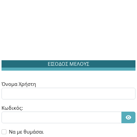
ΕΙΣΟΔΟΣ ΜΕΛΟΥΣ
Όνομα Χρήστη
Κωδικός:
Εμφ
Να με θυμάσαι