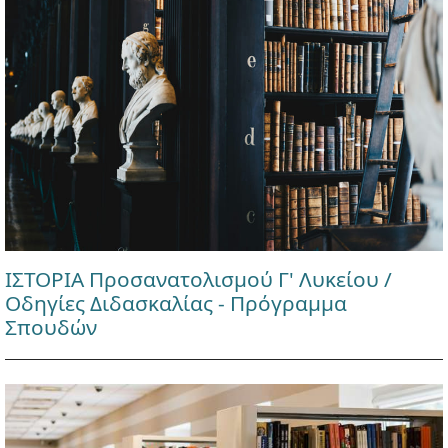
ΙΣΤΟΡΙΑ Προσανατολισμού Γ' Λυκείου /
Οδηγίες Διδασκαλίας - Πρόγραμμα
Σπουδών