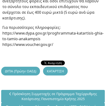
ανεξάρτητους φορείς και όσοι επιτύχουν θα λάβουν
το σύνολο του εκπαιδευτικού επιδόματος που
ανέρχεται σε έως 400 ευρώ μικτά (5 ευρώ ανά ώρα
κατάρτισης).
Για περισσότερες πληροφορίες:
https://www.dypa.gov.gr/proghrammata-katartisis-ghia-
to-tamio-anakampsis
https://www.voucher.gov.gr/
ΔΥΠΑ (Πρώην ΟΑΕΔ)
ΚΑΤΑΡΤΙΣΗ
Προηγούμενο άρθρο: Πρόσκληση Συμμετοχής σε Πρόγραμμα 
Πρόσκληση Συμμετοχής σε Πρόγραμμα Ταχύρρυθμης
Κατάρτισης Πανεπιστημίο Κρήτης 2025