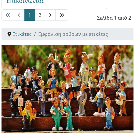
Επικοινωνίας
1
2
Σελίδα 1 από 2
Ετικέτες
Εμφάνιση άρθρων με ετικέτες