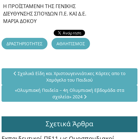
H ΠΡΟΪΣΤΑΜΕΝH ΤΗΣ ΓΕΝIKHΣ
ΔΙΕΥΘΥΝΣΗΣ ΣΠΟΥΔΩΝ Π.Ε. ΚΑΙ Δ.Ε.
ΜΑΡΙΑ ΔΟΚΟΥ
ΔΡΑΣΤΗΡΙΟΤΗΤΕΣ
ΑΘΛΗΤΙΣΜΟΣ
Προηγούμενο άρθρο: Σχολικά Είδη και Χριστουγεννιάτικες 
Σχολικά Είδη και Χριστουγεννιάτικες Κάρτες απο το
Χαμόγελο του Παιδιού
Επόμενο άρθρο: «Ολυμπιακή Παιδεία – 4η Ολυμπιακή Εβδο
«Ολυμπιακή Παιδεία – 4η Ολυμπιακή Εβδομάδα στα
σχολεία» 2024
Σχετικά Άρθρα
Εκπαιδευτικοί ΠΕ11 ως Ομοσπονδιακοί