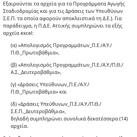
Εξαιρούνται τα αρχεία για τα Προγράμματα Αγωγής
Σταδιοδρομίας και για τις Δράσεις των Υπευθύνων
Σ.Ε.Π. τα οποία αφορούν αποκλειστικά τη Δ.Ε.). Για
παράδειγμα, η Π.Δ.Ε. Αττικής συμπληρώνει τα εξής
αρχεία excel:
(α) «Απολογισμός Προγραμμάτων_Π.Ε./Α.Υ./
Π.Θ._Πρωτοβάθμια»,
(β) «Απολογισμός Προγραμμάτων_Π.Ε./Α.Υ./Π.Θ./
Α.Σ._Δευτεροβάθμια»,
(γ) «Δράσεις Υπεύθυνων_Π.Ε./Α.Υ./
Π.Θ._Πρωτοβάθμια» και
(δ) «Δράσεις Υπεύθυνων_Π.Ε./Α.Υ./Π.Θ./
Σ.Ε.Π._Δευτεροβάθμια»,
δηλαδή συμπληρώνει συνολικά δεκατέσσερα (14)
αρχεία.