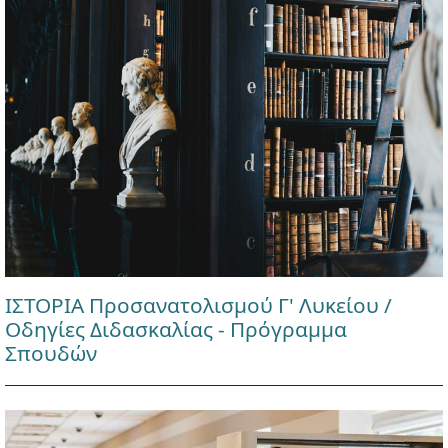
ΙΣΤΟΡΙΑ Προσανατολισμού Γ' Λυκείου /
Οδηγίες Διδασκαλίας - Πρόγραμμα
Σπουδών