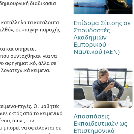
δημιουργική διαδικασία
Επίδομα Σίτισης σε
ν κατάλληλα τα κατάλοιπα
Σπουδαστές
ελθόν, σε «πηγή» παροχής
Ακαδημιών
Εμπορικού
τα και υπηρετεί
Ναυτικού (ΑΕΝ)
α που συντάχθηκαν για να
γο αφηγηματικό, άλλα σε
 λογοτεχνικά κείμενα.
είμενα-πηγές. Οι μαθητές
υν, εκτός από το κειμενικό
Αποσπάσεις
ένου, όπως τον
Εκπαιδευτικών ως
υ μπορεί να οφείλονται σε
Επιστημονικό