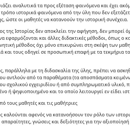
άζει αναλυτικά τα προς εξέταση φαινόμενα και έχει ακό
τρόπο ιστορικά φαινόμενα από την ύλη που δεν εξετάζετα
ς, ώστε οι μαθητές να κατανοούν την ιστορική συνέχεια.
ς της Ιστορίας δεν αποκλείει την αφήγηση, δεν μπορεί ό
 να εφαρμόζονται και άλλες διδακτικές μέθοδοι, όπως ο 
υνητική μέθοδος όχι μόνο επικυρώνει στη σκέψη των μαθη
λά και τους οδηγεί σε προσωπική επαφή με τα τεκμήρια τ
ες, παράλληλα με τη διδασκαλία της ύλης, πρέπει να ασκ
υ αντλούν από τα παραθέματα (τα αποσπάσματα κειμένων,
) του σχολικού εγχειριδίου ή από συμπληρωματικό υλικό, 
ο ή ψηφιοποιημένο και το οποίο λειτουργεί εν είδει ιστ
ό τους μαθητές και τις μαθήτριες
ιες καλούνται αφενός να κατανοήσουν τον ρόλο των ιστο
 απαραίτητες, γνώσεις και δεξιότητες για την αξιοποίησή