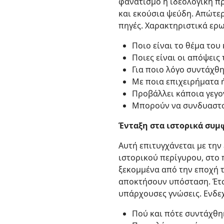
φανατισμό ή ιδεολογική π
και εκούσια ψεύδη. Απώτε
πηγές. Χαρακτηριστικά ερ
Ποιο είναι το θέμα του 
Ποιες είναι οι απόψεις
Για ποιο λόγο συντάχθη
Με ποια επιχειρήματα ή
Προβάλλει κάποια γεγο
Μπορούν να συνδυαστού
Ένταξη στα ιστορικά συ
Αυτή επιτυγχάνεται με την
ιστορικού περίγυρου, στο 
ξεκομμένα από την εποχή τ
αποκτήσουν υπόσταση. Έτσ
υπάρχουσες γνώσεις. Ενδεχ
Πού και πότε συντάχθηκ