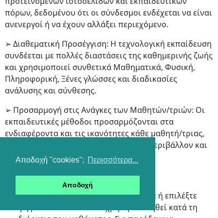
προτεινόμενων ιστοσελίδων και εκπαιδευτικών
πόρων, δεδομένου ότι οι σύνδεσμοι ενδέχεται να είναι
ανενεργοί ή να έχουν αλλάξει περιεχόμενο.
➢ Διαθεματική Προσέγγιση: Η τεχνολογική εκπαίδευση
συνδέεται με πολλές διαστάσεις της καθημερινής ζωής
και χρησιμοποιεί συνθετικά Μαθηματικά, Φυσική,
Πληροφορική, Ξένες γλώσσες και διαδικασίες
ανάλυσης και σύνθεσης.
➢ Προσαρμογή στις Ανάγκες των Μαθητών/τριών: Οι
εκπαιδευτικές μέθοδοι προσαρμόζονται στα
ενδιαφέροντα και τις ικανότητες κάθε μαθητή/τριας,
λαμβάνοντας υπόψη το εκπαιδευτικό περιβάλλον και
τους διαθέσιμους πόρους.8
Αποδοχή "cookies";
Περισσότερα...
1. Προετοιμασία Μαθήματος
Αποδοχή
Προετοιμασία Υλικού: Δημιουργήστε ή επιλέξτε
ψηφιακό υλικό που θα χρησιμοποιηθεί κατά τη