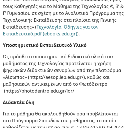
τους Καθηγητές για το Μάθημα της Τεχνολογίας Α’, Β’ &
Γ’ Γυμνασίου σε σχέση με το Αναλυτικό Πρόγραμμα της
Τεχνολογικής Εκπαίδευσης στα πλαίσια της Γενικής
Εκπαίδευσης» (
Τεχνολογία, Οδηγίες για τον
Εκπαιδευτικό.pdf (ebooks.edu.gr)
).
Υποστηρικτικό Εκπαιδευτικό Υλικό
Ως πρόσθετο υποστηρικτικό διδακτικό υλικό του
μαθήματος της Τεχνολογίας προτείνεται η χρήση
ψηφιακών διδακτικών σεναρίων από την πλατφόρμα
«Αίσωπος» (
https://aesop.iep.edu.gr/), καθώς και
μαθησιακών αντικειμένων από το Φωτόδεντρο
(
https://photodentro.edu.gr/lor/
Διδακτέα ύλη
Για το μάθημα θα ακολουθηθούν όσα προβλέπονται
στο Πρόγραμμα Σπουδών του μαθήματος, το οποίο
καθορίζεται με την υπ’ αρ. πρωτ. 137437/Γ2/02-09-2014