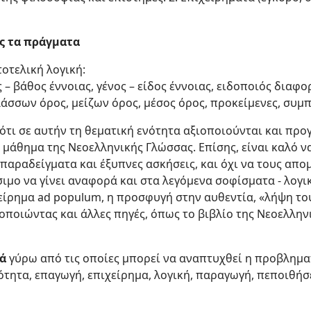
ς τα πράγματα
οτελική λογική:
ς – βάθος έννοιας, γένος – είδος έννοιας, ειδοποιός διαφο
ελάσσων όρος, μείζων όρος, μέσος όρος, προκείμενες, συμ
 ότι σε αυτήν τη θεματική ενότητα αξιοποιούνται και προ
 μάθημα της Νεοελληνικής Γλώσσας. Επίσης, είναι καλό 
παραδείγματα και έξυπνες ασκήσεις, και όχι να τους απ
ιμο να γίνει αναφορά και στα λεγόμενα σοφίσματα - λογικ
είρημα ad populum, η προσφυγή στην αυθεντία, «λήψη το
οποιώντας και άλλες πηγές, όπως το βιβλίο της Νεοελλην
ιά
γύρω από τις οποίες μπορεί να αναπτυχθεί η προβλημα
τητα, επαγωγή, επιχείρημα, λογική, παραγωγή, πεποιθήσει