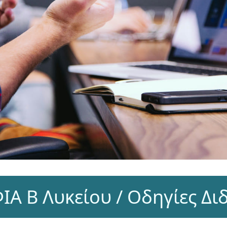
Α Β Λυκείου / Οδηγίες Δι