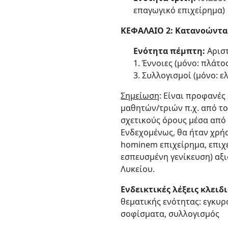
επαγωγικό επιχείρημα)
ΚΕΦΑΛΑΙΟ 2: Κατανοώντα
Ενότητα πέμπτη:
Αριστ
1. Έννοιες (μόνο: πλάτο
3. Συλλογισμοί (μόνο: 
Σημείωση
: Είναι προφανές
μαθητών/τριών π.χ. από το
σχετικούς όρους μέσα από 
Ενδεχομένως, θα ήταν χρήσ
hominem επιχείρημα, επιχ
εσπευσμένη γενίκευση) αξι
Λυκείου.
Ενδεικτικές λέξεις κλειδ
θεματικής ενότητας: εγκυρό
σοφίσματα, συλλογισμός