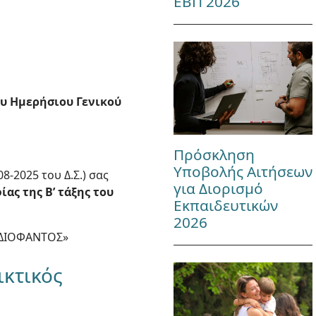
ΕΒΠ 2026
ου Ημερήσιου Γενικού
Πρόσκληση
Υποβολής Αιτήσεων
-2025 του Δ.Σ.) σας
για Διορισμό
ας της Β’ τάξης του
Εκπαιδευτικών
2026
 «ΔΙΟΦΑΝΤΟΣ»
ικτικός