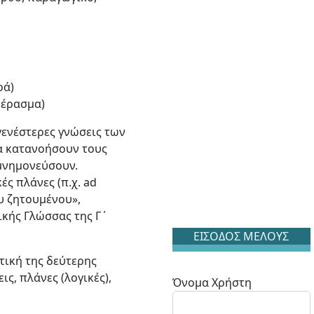
ρά)
πέρασμα)
γενέστερες γνώσεις των
να κατανοήσουν τους
ομνημονεύσουν.
ές πλάνες (π.χ. ad
υ ζητουμένου»,
ικής Γλώσσας της Γ΄
ΕΙΣΟΔΟΣ ΜΕΛΟΥΣ
τική της δεύτερης
ς, πλάνες (λογικές),
Όνομα Χρήστη