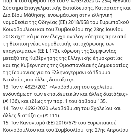
παρ. 4 του άρθρου 169 του ν. 4763/2020 (Α’ 254) «Εθνικό
Σύστημα Επαγγελματικής Εκπαίδευσης, Κατάρτισης και
Δια Βίου Μάθησης, ενσωμάτωση στην ελληνική
νομοθεσία της Οδηγίας (ΕΕ) 2018/958 του Ευρωπαϊκού
Κοινοβουλίου και του Συμβουλίου της 28ης Ιουνίου
2018 σχετικά με τον έλεγχο αναλογικότητας πριν από
τη θέσπιση νέας νομοθετικής κατοχύρωσης των
επαγγελμάτων (ΕΕ L 173), κύρωση της Συμφωνίας
μεταξύ της Κυβέρνησης της Ελληνικής Δημοκρατίας
και της Κυβέρνησης της Ομοσπονδιακής Δημοκρατίας
της Γερμανίας για το Ελληνογερμανικό Ίδρυμα
Νεολαίας και άλλες διατάξεις».
13. Τον ν. 4823/2021 «Αναβάθμιση του σχολείου,
ενδυνάμωση των εκπαιδευτικών και άλλες διατάξεις»
(Α’ 136), και ιδίως την παρ. 1 του άρθρου 135.
14. Τον ν. 4692/2020 «Αναβάθμιση του Σχολείου και
άλλες διατάξεις» (Α’ 111).
15. Τον Κανονισμό (ΕΕ) 2016/679 του Ευρωπαϊκού
Κοινοβουλίου και του Συμβουλίου, της 27ης Απριλίου