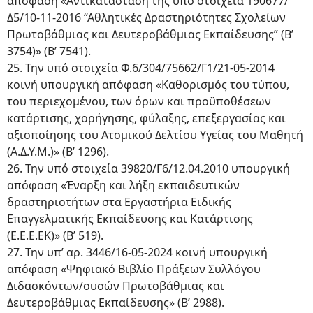
απόφαση «Αντικατάσταση της υπό στοιχεία 190677/
Δ5/10-11-2016 “Αθλητικές Δραστηριότητες Σχολείων
Πρωτοβάθμιας και Δευτεροβάθμιας Εκπαίδευσης” (Β’
3754)» (Β’ 7541).
25. Την υπό στοιχεία Φ.6/304/75662/Γ1/21-05-2014
κοινή υπουργική απόφαση «Καθορισμός του τύπου,
του περιεχομένου, των όρων και προϋποθέσεων
κατάρτισης, χορήγησης, φύλαξης, επεξεργασίας και
αξιοποίησης του Ατομικού Δελτίου Υγείας του Μαθητή
(Α.Δ.Υ.Μ.)» (Β’ 1296).
26. Την υπό στοιχεία 39820/Γ6/12.04.2010 υπουργική
απόφαση «Έναρξη και λήξη εκπαιδευτικών
δραστηριοτήτων στα Εργαστήρια Ειδικής
Επαγγελματικής Εκπαίδευσης και Κατάρτισης
(Ε.Ε.Ε.ΕΚ)» (Β’ 519).
27. Την υπ’ αρ. 3446/16-05-2024 κοινή υπουργική
απόφαση «Ψηφιακό Βιβλίο Πράξεων Συλλόγου
Διδασκόντων/ουσών Πρωτοβάθμιας και
Δευτεροβάθμιας Εκπαίδευσης» (Β’ 2988).