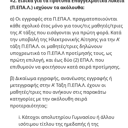
«2. Ειδικά για τα Πρότυπα Επαγγελματικά Λύκεια
(Π.ΕΠΑ.Λ.) ισχύουν τα ακόλουθα:
α) Οι εγγραφές στα Π.ΕΠΑ.Λ. πραγματοποιούνται
κάθε σχολικό έτος μόνο για τους/τις μαθητές/τριες
της Α’ τάξης που εισάγονται για πρώτη φορά. Κατά
την υποβολή της Ηλεκτρονικής Αίτησης για την Α’
τάξη Π.ΕΠΑ.Λ. οι μαθητές/τριες δηλώνουν
υποχρεωτικά το Π.ΕΠΑ.Λ προτίμησής τους, ως
πρώτη επιλογή, και έως δύο (2) ΕΠΑ.Λ. που
επιθυμούν να φοιτήσουν κατά σειρά προτίμησης.
β) Δικαίωμα εγγραφής, ανανέωσης εγγραφής ή
μετεγγραφής στην A’ Τάξη Π.ΕΠΑ.Λ. έχουν οι
μαθητές/τριες που ανήκουν στις παρακάτω
κατηγορίες με την ακόλουθη σειρά
προτεραιότητας:
i. Κάτοχοι απολυτηρίου Γυμνασίου ή άλλου
ισότιμου τίτλου της ημεδαπής ή της