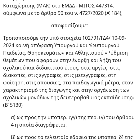
Καταχώρισης (ΜΑΚ) στο ΕΜΔΔ - ΜΙΤΟΣ 447314,
σύμφωνα με το άρθρο 90 του ν. 4727/2020 (Α’ 184),
αποφασίζουμε:
Τροποποιούμε την υπό στοιχεία 102791/ΓΔ4/ 10-09-
2024 κοινή απόφαση Υπουργού και Υφυπουργού
Παιδείας, Θρησκευμάτων και Αθλητισμού «Ρύθμιση
θεμάτων που αφορούν στην έναρξη και λήξη του
σχολικού και διδακτικού έτους, στις αργίες, στις
διακοπές, στις εγγραφές, στις μετεγγραφές, στη
φοίτηση, στις απουσίες, στα παιδαγωγικά μέτρα, στον
χαρακτηρισμό της διαγωγής και στην οργάνωση των
σχολικών μονάδων της δευτεροβάθμιας εκπαίδευσης»
(Β’ 5130)
α) ως προς την υποπερ. ιγγ) της περ. ιγ) του άρθρου
4 η οποία διαγράφεται,
β) ως προς το τελευταίο εδάφιο της υποπερ. δ) της