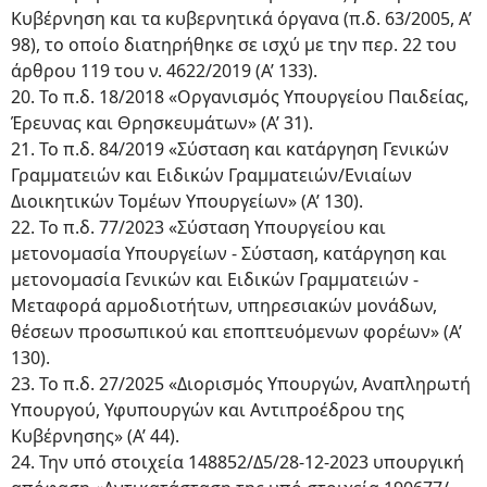
Κυβέρνηση και τα κυβερνητικά όργανα (π.δ. 63/2005, Α’
98), το οποίο διατηρήθηκε σε ισχύ με την περ. 22 του
άρθρου 119 του ν. 4622/2019 (Α’ 133).
20. Το π.δ. 18/2018 «Οργανισμός Υπουργείου Παιδείας,
Έρευνας και Θρησκευμάτων» (Α’ 31).
21. Το π.δ. 84/2019 «Σύσταση και κατάργηση Γενικών
Γραμματειών και Ειδικών Γραμματειών/Ενιαίων
Διοικητικών Τομέων Υπουργείων» (Α’ 130).
22. Το π.δ. 77/2023 «Σύσταση Υπουργείου και
μετονομασία Υπουργείων - Σύσταση, κατάργηση και
μετονομασία Γενικών και Ειδικών Γραμματειών -
Μεταφορά αρμοδιοτήτων, υπηρεσιακών μονάδων,
θέσεων προσωπικού και εποπτευόμενων φορέων» (Α’
130).
23. Το π.δ. 27/2025 «Διορισμός Υπουργών, Αναπληρωτή
Υπουργού, Υφυπουργών και Αντιπροέδρου της
Κυβέρνησης» (Α’ 44).
24. Την υπό στοιχεία 148852/Δ5/28-12-2023 υπουργική