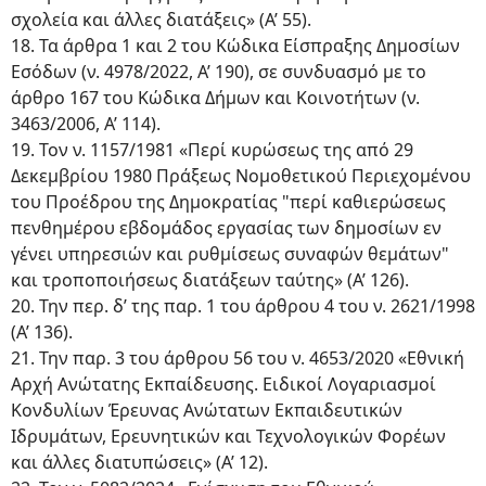
σχολεία και άλλες διατάξεις» (Α’ 55).
18. Τα άρθρα 1 και 2 του Κώδικα Είσπραξης Δημοσίων
Εσόδων (ν. 4978/2022, Α’ 190), σε συνδυασμό με το
άρθρο 167 του Κώδικα Δήμων και Κοινοτήτων (ν.
3463/2006, Α’ 114).
19. Τον ν. 1157/1981 «Περί κυρώσεως της από 29
Δεκεμβρίου 1980 Πράξεως Νομοθετικού Περιεχομένου
του Προέδρου της Δημοκρατίας "περί καθιερώσεως
πενθημέρου εβδομάδος εργασίας των δημοσίων εν
γένει υπηρεσιών και ρυθμίσεως συναφών θεμάτων"
και τροποποιήσεως διατάξεων ταύτης» (Α’ 126).
20. Την περ. δ’ της παρ. 1 του άρθρου 4 του ν. 2621/1998
(Α’ 136).
21. Την παρ. 3 του άρθρου 56 του ν. 4653/2020 «Εθνική
Αρχή Ανώτατης Εκπαίδευσης. Ειδικοί Λογαριασμοί
Κονδυλίων Έρευνας Ανώτατων Εκπαιδευτικών
Ιδρυμάτων, Ερευνητικών και Τεχνολογικών Φορέων
και άλλες διατυπώσεις» (Α’ 12).