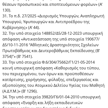
θέσεων προσωπικού και εποπτευόμενων φορέων» (Α’
130).
31. Το π.δ. 27/2025 «Διορισμός Υπουργών, Αναπληρωτή
Υπουργού, Υφυπουργών και Αντιπροέδρου της
Κυβέρνησης» (Α’ 44).
32. Την υπό στοιχεία 148852/Δ5/28-12-2023 υπουργική
απόφαση «Αντικατάσταση της υπό στοιχεία 190677/
Δ5/10-11-2016 “Αθλητικές Δραστηριότητες Σχολείων
Πρωτοβάθμιας και Δευτεροβάθμιας Εκπαίδευσης (Β’
3754)”» (Β’ 7541).
33. Την υπό στοιχεία Φ.6/304/75662/Γ1/21-05-2014
κοινή υπουργική απόφαση «Καθορισμός του τύπου,
του περιεχομένου, των όρων και προϋποθέσεων
κατάρτισης, χορήγησης, φύλαξης, επεξεργασίας και
αξιοποίησης του Ατομικού Δελτίου Υγείας του Μαθητή
(Α.Δ.Υ.Μ.)» (Β’ 1296).
34. Την υπό στοιχεία 39820/Γ6/01-04-2010 υπουργική
απόφαση «Έναρξη και λήξη εκπαιδευτικών