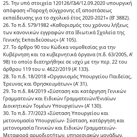
25. Την υπό στοιχεία 120126/ΓΔ4/12.09.2020 υπουργική
απόφαση «Παροχή σύγχρονης εξ αποστάσεως
εκπαίδευσης για το σχολικό έτος 2020-2021» (Β’ 3882).
26. Το π.δ. 579/1982 «Καθορισμός του χρόνου λήξεως
των κανονικών εγγραφών στα Ιδιωτικά Σχολεία της
Γενικής Εκπαιδεύσεως» (Α’ 105).
27. Το άρθρο 90 του Κώδικα νομοθεσίας για την
Κυβέρνηση και τα κυβερνητικά όργανα (π.δ. 63/2005, Α’
98) το οποίο διατηρήθηκε σε ισχύ με την περ. 22 του
άρθρου 119 του ν. 4622/2019 (Α’ 133).
28. Το π.δ. 18/2018 «Οργανισμός Υπουργείου Παιδείας,
Έρευνας και Θρησκευμάτων» (Α’ 31).
29. Το π.δ. 84/2019 «Σύσταση και κατάργηση Γενικών
Γραμματειών και Ειδικών Γραμματειών/Ενιαίων
Διοικητικών Τομέων Υπουργείων» (Α’ 130).
30. Το π.δ. 77/2023 «Σύσταση Υπουργείου και
μετονομασία Υπουργείων- Σύσταση, κατάργηση και
μετονομασία Γενικών και Ειδικών Γραμματειών-
Μεταφορά αρμοδιοτήτων, υπηρεσιακών μονάδων,