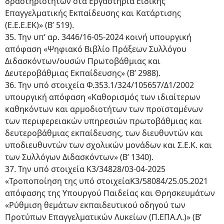
δραστηριοτήτων στα Εργαστήρια Ειδικής
Επαγγελματικής Εκπαίδευσης και Κατάρτισης
(Ε.Ε.Ε.ΕΚ)» (Β’ 519).
35. Την υπ’ αρ. 3446/16-05-2024 κοινή υπουργική
απόφαση «Ψηφιακό Βιβλίο Πράξεων Συλλόγου
Διδασκόντων/ουσών Πρωτοβάθμιας και
Δευτεροβάθμιας Εκπαίδευσης» (Β’ 2988).
36. Την υπό στοιχεία Φ.353.1/324/105657/Δ1/2002
υπουργική απόφαση «Καθορισμός των ιδιαίτερων
καθηκόντων και αρμοδιοτήτων των προϊσταμένων
των περιφερειακών υπηρεσιών πρωτοβάθμιας και
δευτεροβάθμιας εκπαίδευσης, των διευθυντών και
υποδιευθυντών των σχολικών μονάδων και Σ.Ε.Κ. και
των Συλλόγων Διδασκόντων» (Β’ 1340).
37. Την υπό στοιχεία Κ3/34828/03-04-2025
«Τροποποίηση της υπό στοιχείαΚ3/58084/25.05.2021
απόφασης της Υπουργού Παιδείας και Θρησκευμάτων
«Ρύθμιση θεμάτων εκπαιδευτικού οδηγού των
Προτύπων Επαγγελματικών Λυκείων (Π.ΕΠΑ.Λ.)» (Β’