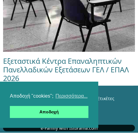
Εξεταστικά Κέντρα Επαναληπτικών
Πανελλαδικών Εξετάσεων ΓΕΛ / ΕΠΑΛ
2026
Αποδοχή "cookies";
Περισσότερα...
Επικοινωνία
Όροι χρήσης
Αναζήτηση
Ετικέτες
Είσοδος
Αποδοχή
RSS feeds
e-Family with Istorama.com