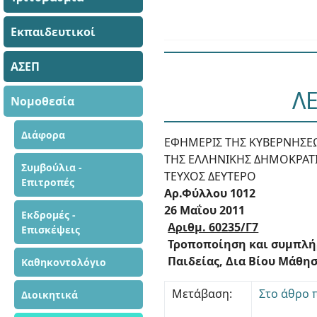
Εκπαιδευτικοί
ΑΣΕΠ
Λ
Νομοθεσία
Διάφορα
ΕΦΗΜΕΡΙΣ ΤΗΣ ΚΥΒΕΡΝΗΣΕ
ΤΗΣ ΕΛΛΗΝΙΚΗΣ ΔΗΜΟΚΡΑΤ
Συμβούλια -
ΤΕΥΧΟΣ ΔΕΥΤΕΡΟ
Επιτροπές
Αρ.Φύλλου 1012
26 Μαΐου 2011
Εκδρομές -
Αριθμ. 60235/Γ7
Επισκέψεις
Τροποποίηση και συμπλήρω
Παιδείας, Δια Βίου Μάθη
Καθηκοντολόγιο
Μετάβαση:
Στο άθρο 
Διοικητικά