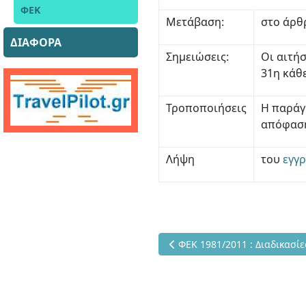
ΦΕΚ
Μετάβαση:
στο άρθ
ΔΙΑΦΟΡΑ
Σημειώσεις:
Οι αιτήσ
31η κάθε
Τροποποιήσεις
Η παράγ
απόφαση
Λήψη
του
εγγ
Προηγούμενο άρθρο: ΦΕΚ 1981
ΦΕΚ 1981/2011 : Διαδικασί