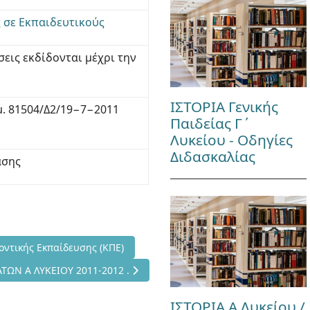
ς σε Εκπαιδευτικούς
σεις εκδίδονται μέχρι την
ΙΣΤΟΡΙΑ Γενικής
μ. 81504/Δ2/19−7−2011
Παιδείας Γ΄
Λυκείου - Οδηγίες
Διδασκαλίας
ασης
α Κέντρα Περιβαλλοντικής Εκπαίδευσης (ΚΠΕ)
οντικής Εκπαίδευσης (ΚΠΕ)
ΓΙΚΩΝ ΜΑΘΗΜΑΤΩΝ Α ΛΥΚΕΙΟΥ 2011-2012 .
Ν Α ΛΥΚΕΙΟΥ 2011-2012 .
ΙΣΤΟΡΙΑ Α Λυκείου /