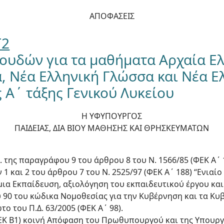
ΑΠΟΦΑΣΕΙΣ
Γ2
ουδών για τα μαθήματα Αρχαία Ε
α, Νέα Ελληνική Γλώσσα και Νέα Ε
 Α΄ τάξης Γενικού Λυκείου
Η ΥΦΥΠΟΥΡΓΟΣ
ΠΑΙΔΕΙΑΣ, ΔΙΑ ΒΙΟΥ ΜΑΘΗΣΗΣ ΚΑΙ ΘΡΗΣΚΕΥΜΑΤΩΝ
 δ. της παραγράφου 9 του άρθρου 8 του Ν. 1566/85 (ΦΕΚ Α΄ 
1 και 2 του άρθρου 7 του Ν. 2525/97 (ΦΕΚ Α΄ 188) “Ενιαί
α Εκπαίδευση, αξιολόγηση του εκπαιδευτικού έργου και 
ου 90 του κώδικα Νομοθεσίας για την Κυβέρνηση και τα Κ
ο του Π.Δ. 63/2005 (ΦΕΚ Α΄ 98).
ΦΕΚ Β1) κοινή Απόφαση του Πρωθυπουργού και της Υπουργο