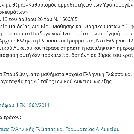
ν με θέμα: «Καθορισμός αρμοδιοτήτων των Υφυπουργών 
σκευμάτων».
. 13 του άρθρου 26 του Ν. 1566/85.
ργείο Παιδείας, Δια Βίου Μάθησης και Θρησκευμάτων σύμφ
ζήτησε από το Παιδαγωγικό Ινστιτούτο την εισήγησή του 
Αρχαία Ελληνική Γλώσσα και Γραμματεία, Νέα Ελληνική Γ
ενικού Λυκείου και πέρασε άπρακτη η καταληκτική ημερο
ν απόφαση αυτή δεν προκαλείται δαπάνη σε βάρος του κρα
 Σπουδών για τα μαθήματα Αρχαία Ελληνική Γλώσσα και 
ογοτεχνία της Α΄ τάξης Γενικού Λυκείου ως εξής:
ράφου ΦΕΚ 1562/2011
ο τρέχον:
ίας Ελληνικής Γλώσσας και Γραμματείας Α' Λυκείου