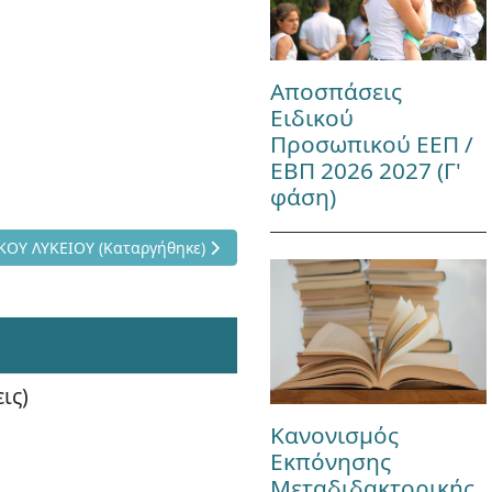
Αποσπάσεις
Ειδικού
Προσωπικού ΕΕΠ /
ΕΒΠ 2026 2027 (Γ'
φάση)
ΟΥΣ
ΣΠΕΡΙΝΟΥ ΓΕΝΙΚΟΥ ΛΥΚΕΙΟΥ (Καταργήθηκε)
ΟΥ ΛΥΚΕΙΟΥ (Καταργήθηκε)
ις)
Κανονισμός
Εκπόνησης
Μεταδιδακτορικής