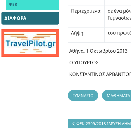
ΦΕΚ
Περιεχόμενα:
σε ένα μό
Γυμνασίω
ΔΙΑΦΟΡΑ
Λήψη:
του πρωτ
Αθήνα, 1 Οκτωβρίου 2013
Ο ΥΠΟΥΡΓΟΣ
ΚΩΝΣΤΑΝΤΙΝΟΣ ΑΡΒΑΝΙΤΟ
ΓΥΜΝΑΣΙΟ
ΜΑΘΗΜΑΤΑ 
Προηγούμενο άρθρο: ΦΕΚ 259
ΦΕΚ 2599/2013 ΙΔΡΥΣΗ ΔΗΜ