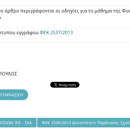
νο άρθρο περιγράφονται οι οδηγίες για το μάθημα της Φυσ
ν
ότυπου εγγράφου
ΦΕΚ 2537/2013
ΠΟΥΛΟΣ
ΓΥΜΝΑΣΙΟΥ
9/2013 ΙΔΡΥΣΗ ΔΗΜΟΣΙΩΝ ΙΕΚ - ΣΕΚ
Επόμενο άρθρο: ΦΕΚ 2530/2013 Δυνατότητα 
ΟΣΙΩΝ ΙΕΚ - ΣΕΚ
ΦΕΚ 2530/2013 Δυνατότητα Παράτασης Σχολ