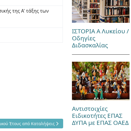
ικής της Α' τάξης των
ΙΣΤΟΡΙΑ Α Λυκείου /
Οδηγίες
Διδασκαλίας
Αντιστοιχίες
Ειδικοτήτες ΕΠΑΣ
ΔΥΠΑ με ΕΠΑΣ ΟΑΕΔ
Παράτασης Σχολικού Έτους από Καταλήψεις
ικού Έτους από Καταλήψεις