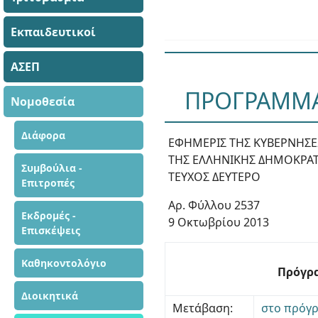
Εκπαιδευτικοί
ΑΣΕΠ
ΠΡΟΓΡΑΜΜΑ 
Νομοθεσία
Διάφορα
ΕΦΗΜΕΡΙΣ ΤΗΣ ΚΥΒΕΡΝΗΣ
ΤΗΣ ΕΛΛΗΝΙΚΗΣ ΔΗΜΟΚΡΑΤ
Συμβούλια -
ΤΕΥΧΟΣ ΔΕΥΤΕΡΟ
Επιτροπές
Αρ. Φύλλου 2537
Εκδρομές -
9 Οκτωβρίου 2013
Επισκέψεις
Καθηκοντολόγιο
Πρόγρα
Διοικητικά
Μετάβαση:
στο πρόγρ