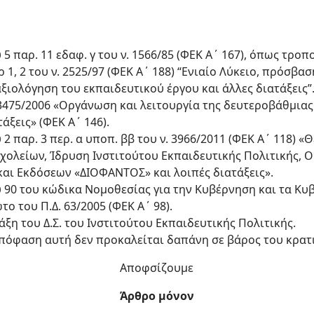
 5 παρ. 11 εδαφ. γ του ν. 1566/85 (ΦΕΚ Α΄ 167), όπως τροπ
 1, 2 του ν. 2525/97 (ΦΕΚ Α΄ 188) “Ενιαίο Λύκειο, πρόσβ
ξιολόγηση του εκπαιδευτικού έργου και άλλες διατάξεις”
ν. 3475/2006 «Οργάνωση και λειτουργία της δευτεροβάθμια
άξεις» (ΦΕΚ Α΄ 146).
υ 2 παρ. 3 περ. α υποπ. ββ του ν. 3966/2011 (ΦΕΚ Α΄ 118) 
ολείων, Ίδρυση Ινστιτούτου Εκπαιδευτικής Πολιτικής, 
και Εκδόσεων «ΔΙΟΦΑΝΤΟΣ» και λοιπές διατάξεις».
ου 90 του κώδικα Νομοθεσίας για την Κυβέρνηση και τα Κ
ο του Π.Δ. 63/2005 (ΦΕΚ Α΄ 98).
ράξη του Δ.Σ. του Ινστιτούτου Εκπαιδευτικής Πολιτικής.
 απόφαση αυτή δεν προκαλείται δαπάνη σε βάρος του κρα
Αποφσίζουμε
Άρθρο μόνον