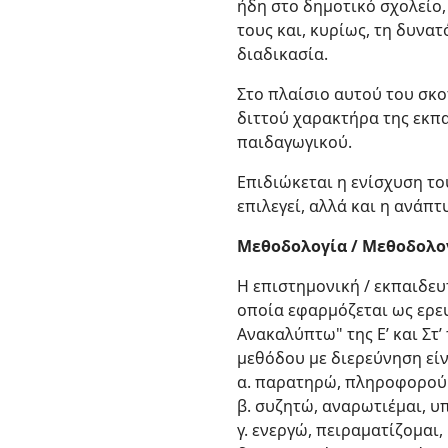
ήδη στο δημοτικό σχολείο
τους και, κυρίως, τη δυνα
διαδικασία.
Στο πλαίσιο αυτού του σκο
διττού χαρακτήρα της εκπ
παιδαγωγικού.
Επιδιώκεται η ενίσχυση τ
επιλεγεί, αλλά και η ανάπ
Μεθοδολογία / Μεθοδολογ
Η επιστημονική / εκπαιδευ
οποία εφαρμόζεται ως ερευ
Ανακαλύπτω" της Ε’ και Στ
μεθόδου με διερεύνηση είν
α. παρατηρώ, πληροφορούμ
β. συζητώ, αναρωτιέμαι, υ
γ. ενεργώ, πειραματίζομαι,