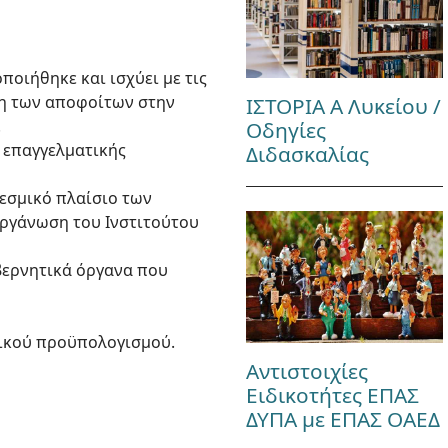
οποιήθηκε και ισχύει με τις
αση των αποφοίτων στην
ΙΣΤΟΡΙΑ Α Λυκείου /
.
Οδηγίες
ς επαγγελματικής
Διδασκαλίας
«Θεσμικό πλαίσιο των
Οργάνωση του Ινστιτούτου
υβερνητικά όργανα που
τικού προϋπολογισμού.
Αντιστοιχίες
Ειδικοτήτες ΕΠΑΣ
ΔΥΠΑ με ΕΠΑΣ ΟΑΕΔ