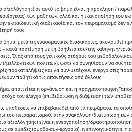
ρια αξιολόγησης) σε αυτό το βήμα είναι η πρόκληση / παρ
περιέργειας) των μαθητών, αλλά και η ικανοποίηση του εκ
ην εκπαιδευτική διαδικασία και τον πειραματισμό δεν ε
ίτησή τους.
ό βήμα, μετά τις εναυσματικές διαδικασίες, ακολουθεί π
 – κατά προτίμηση με τη βοήθεια του/της καθηγητή/τριά
εις. Ένας από τους γενικούς στόχους του μεθοδολογικού
 (/μελλοντικών πολιτών), ώστε να συνηθίσουν να συζητο
ρίς προκαταλήψεις και να συν-μετέχουν ενεργά στις προ
μένουν παθητικά τις απαντήσεις από άλλους.
 βήμα, απαιτείται η οργάνωση και η πραγματοποίηση "απο
 στόχο τον έλεγχο (επιβεβαίωση ή διάψευση) των υποθέσ
ις υποθέσεις να επιβεβαιωθεί από τα πειράματα, τα οποία
έσω του πειραματισμού, στην ανακάλυψη/διατύπωση των
ριο αξιολόγησης) είναι η ενεργοποίηση/δραστηριοποίηση
υς σε ομάδες (ομαδο-συν-εργασία), η επινοητικότητα, η