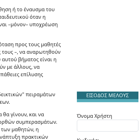
ώθηση ή το έναυσμα του
παιδευτικού όταν η
ίναι –μόνον– υποχρέωση
ρόταση προς τους μαθητές
ς τους –, να αναρωτηθούν
 αυτού βήματος είναι η
ύν με άλλους, να
σπάθειες επίλυσης
δεικτικών" πειραμάτων
ΕΙΣΟΔΟΣ ΜΕΛΟΥΣ
εων.
 θα γίνουν, και να
Όνομα Χρήστη
 ορθών συμπερασμάτων.
 των μαθητών, η
 ανάπτυξη πρακτικών