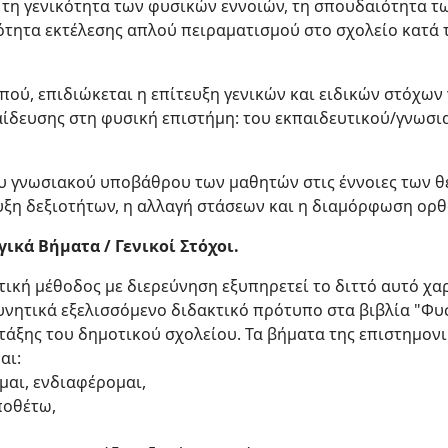
, τη γενικότητα των φυσικών εννοιών, τη σπουδαιότητα 
τότητα εκτέλεσης απλού πειραματισμού στο σχολείο κατά 
πού, επιδιώκεται η επίτευξη γενικών και ειδικών στόχων
αίδευσης στη φυσική επιστήμη: του εκπαιδευτικού/γνωσια
ου γνωσιακού υποβάθρου των μαθητών στις έννοιες των 
τυξη δεξιοτήτων, η αλλαγή στάσεων και η διαμόρφωση ορ
ικά Βήματα / Γενικοί Στόχοι.
τική μέθοδος με διερεύνηση εξυπηρετεί το διττό αυτό χαρ
νητικά εξελισσόμενο διδακτικό πρότυπο στα βιβλία "Φυσ
’ τάξης του δημοτικού σχολείου. Τα βήματα της επιστημον
αι:
αι, ενδιαφέρομαι,
ποθέτω,