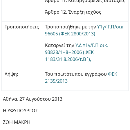
Άρθρο 11. Καταργούμενες διατάξεις
Άρθρο 12. Έναρξη ισχύος
Τροποποιήσεις
Τροποποιήθηκε με την
Υ1γ/ Γ.Π/οικ
96605 (ΦΕΚ 2800/2013)
Καταργεί την
Υ.Δ Υ1γ/Γ.Π οικ.
93828/1−8−2006 (ΦΕΚ
1183/31.8.2006/τ.Β΄),
Λήψη:
Του πρωτότυπου εγγράφου
ΦΕΚ
2135/2013
Αθήνα, 27 Αυγούστου 2013
Η ΥΦΥΠΟΥΡΓΟΣ
ΖΩΗ ΜΑΚΡΗ