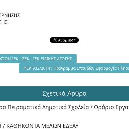
ΒΕΡΝΗΣΗΣ
ΣΗΣ
/2014 ΙΔΡΥΣΗ ΔΗΜΟΣΙΩΝ ΙΕΚ - ΣΕΚ - ΙΕΚ ΕΙΔΙΚΗΣ ΑΓΩΓΗΣ
ΙΩΝ ΙΕΚ - ΣΕΚ - ΙΕΚ ΕΙΔΙΚΗΣ ΑΓΩΓΗΣ
Επόμενο άρθρο: ΦΕΚ 932/2014 : Πρόγραμμα Σπουδών Ε
ΦΕΚ 932/2014 : Πρόγραμμα Σπουδών Εφαρμογές Πληροφ
Σχετικά Άρθρα
α Πειραματικά Δημοτικά Σχολεία / Ωράριο Εργα
ΣΗ / ΚΑΘΗΚΟΝΤΑ ΜΕΛΩΝ ΕΔΕΑΥ