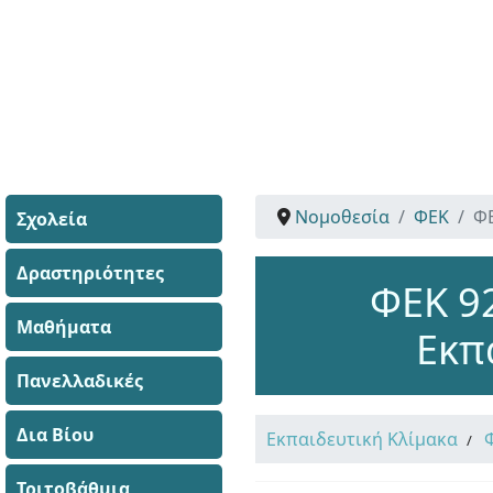
Νομοθεσία
ΦΕΚ
Φ
Σχολεία
Δραστηριότητες
ΦΕΚ 9
Μαθήματα
Εκπ
Πανελλαδικές
Δια Βίου
Εκπαιδευτική Κλίμακα
Τριτοβάθμια