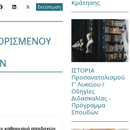
Κράτησης
Εκτύπωση
 ΟΡΙΣΜΕΝΟΥ
ΩΝ
ΙΣΤΟΡΙΑ
Προσανατολισμού
Γ' Λυκείου /
Οδηγίες
Διδασκαλίας -
Πρόγραμμα
Σπουδών
 τον καθορισμό αποδοχών