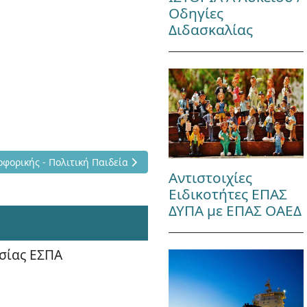
Οδηγίες
Διδασκαλίας
φαρμογές Πληροφορικής - Πολιτική Παιδεία
ορικής - Πολιτική Παιδεία
Αντιστοιχίες
Ειδικοτήτες ΕΠΑΣ
ΔΥΠΑ με ΕΠΑΣ ΟΑΕΔ
σίας ΕΣΠΑ