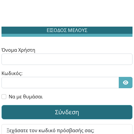
ΕΙΣΟΔΟΣ ΜΕΛΟΥΣ
Όνομα Χρήστη
Κωδικός:
Εμφ
Να με θυμάσαι
Σύνδεση
Ξεχάσατε τον κωδικό πρόσβασής σας;