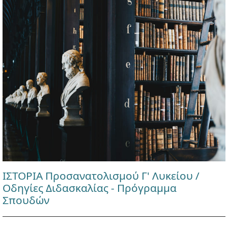
ΙΣΤΟΡΙΑ Προσανατολισμού Γ' Λυκείου /
Οδηγίες Διδασκαλίας - Πρόγραμμα
Σπουδών