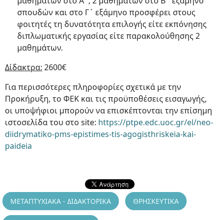
μαθημάτων στο Α΄, 2 μαθημάτων στο Β΄ εξάμηνο
σπουδών και στο Γ΄ εξάμηνο προσφέρει στους
φοιτητές τη δυνατότητα επιλογής είτε εκπόνησης
διπλωματικής εργασίας είτε παρακολούθησης 2
μαθημάτων.
Δίδακτρα:
2600€
Για περισσότερες πληροφορίες σχετικά με την
Προκήρυξη, το ΦΕΚ και τις προϋποθέσεις εισαγωγής,
οι υποψήφιοι μπορούν να επισκέπτονται την επίσημη
ιστοσελίδα του στο site:
https://ptpe.edc.uoc.gr/el/neo-
diidrymatiko-pms-epistimes-tis-agogisthriskeia-kai-
paideia
ΜΕΤΑΠΤΥΧΙΑΚΑ - ΔΙΔΑΚΤΟΡΙΚΑ
ΘΡΗΣΚΕΥΤΙΚΑ