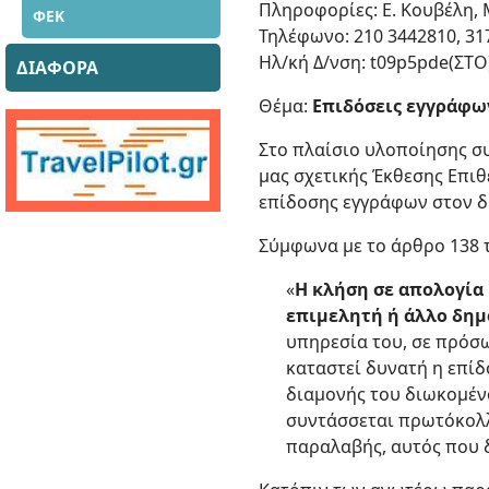
Πληροφορίες: Ε. Κουβέλη, 
ΦΕΚ
Τηλέφωνο: 210 3442810, 317
Ηλ/κή Δ/νση: t09p5pde(ΣΤΟ
ΔΙΑΦΟΡΑ
Θέμα:
Επιδόσεις εγγράφω
Στο πλαίσιο υλοποίησης σ
μας σχετικής Έκθεσης Επι
επίδοσης εγγράφων στον δ
Σύμφωνα με το άρθρο 138 
«
Η κλήση σε απολογία
επιμελητή ή άλλο δημ
υπηρεσία του, σε πρόσω
καταστεί δυνατή η επί
διαμονής του διωκομέν
συντάσσεται πρωτόκολλ
παραλαβής, αυτός που δ