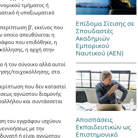
υνομικού τμήματος ή
ωματικό ή υπαξιωματικό
Επίδομα Σίτισης σε
περίπτωση β’, εκείνος που
Σπουδαστές
ον οποίο απευθύνεται η
Ακαδημιών
γράφου που επιδόθηκε, η
Εμπορικού
οκόλλησης, η αρχή στην
Ναυτικού (ΑΕΝ)
ο ή τον σύνοικο αλλά αυτοί
ησης/τοιχοκόλλησης, στο
 περίπτωση που δεν καταστεί
τώσεως αγνώστου διαμονής
παλλήλου και συντάσσεται
Αποσπάσεις
δοση του εγγράφου ισχύουν
Εκπαιδευτικών ως
υνεννοήσεως με την
Επιστημονικό
 δυνατή ή είναι αγνώστου