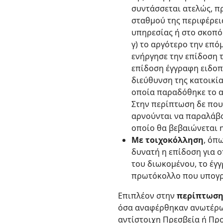
συντάσσεται ατελώς, π
σταθμού της περιφέρεια
υπηρεσίας ή στο σκοπ
γ) το αργότερο την επ
ενήργησε την επίδοση 
επίδοση έγγραφη ειδοπ
διεύθυνση της κατοικία
οποία παραδόθηκε το α
Στην περίπτωση δε που 
αρνούνται να παραλάβο
οποίο θα βεβαιώνεται 
Με τοιχοκόλληση
, όπ
δυνατή η επίδοση για 
του διωκομένου, το έγ
πρωτόκολλο που υπογρ
Επιπλέον στην
περίπτωση
όσα αναφέρθηκαν ανωτέρω,
αντίστοιχη Πρεσβεία ή Προ