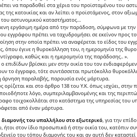
ρέπει να παραδοθεί στα χέρια του προϊσταμένου του αστ
ς της κατοικίας και αν λείπει ο προϊστάμενος, στον αξι
ό του αστυνομικού καταστήματος…
όμενη εργάσιμη ημέρα από την παράδοση, σύμφωνα με την 
του εγγράφου πρέπει να ταχυδρομήσει σε εκείνον προς τ
οίηση στην οποία πρέπει να αναφέρεται το είδος του εγ
ς, όπου έγινε η θυροκόλληση του, η ημερομηνία της θυρ
ντίγραφο, καθώς και η ημερομηνία της παράδοσης.. ».
ο επιδίδων βρίσκει μεν στην οικία του τον ενδιαφερόμεν
υν το έγγραφο, τότε συντάσσεται πρωτόκολλο θυροκόλλ
η άρνηση παραλαβής, παρουσία ενός μάρτυρα.
ως ορίζεται και στο άρθρο 138 του Υ.Κ. όπως ισχύει, στην
οποιοδήποτε λόγο, συμπεριλαμβανομένης και της περιπ
γραφο τοιχοκολλάται στο κατάστημα της υπηρεσίας του υ
άφεται από έναν μάρτυρα.
 διαμονής του υπαλλήλου στο εξωτερικό
, για την επί
 ήτοι στον ίδιο προσωπικά ή στην οικία του, κατόπιν σ
ξενείο του τόπου διαμονής του και αν αυτή δεν καταστεί