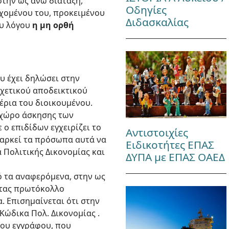
την ως άνω διάταξη,
Οδηγίες
εχομένου του, προκειμένου
Διδασκαλίας
ου λόγου
η μη ορθή
υ έχει δηλώσει στην
σχετικού αποδεικτικού
έρια του διοικουμένου.
ο χώρο άσκησης των
 ο επιδίδων εγχειρίζει το
Αντιστοιχίες
 αρκεί τα πρόσωπα αυτά να
Ειδικοτήτες ΕΠΑΣ
α Πολιτικής Δικονομίας και
ΔΥΠΑ με ΕΠΑΣ ΟΑΕΔ
πό τα αναφερόμενα, στην ως
ντας πρωτόκολλο
. Επισημαίνεται ότι στην
Κώδικα Πολ. Δικονομίας .
του εγγράφου, που