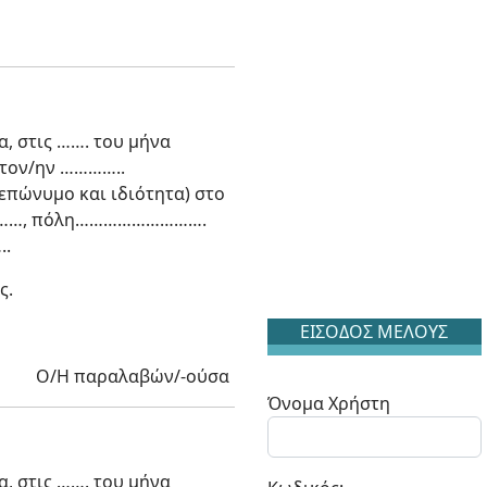
 στις ……. του μήνα
ον/ην …………..
υμο και ιδιότητα) στο
..………, πόλη……………………….
..
ς.
ΕΙΣΟΔΟΣ ΜΕΛΟΥΣ
Ο/Η παραλαβών/-ούσα
Όνομα Χρήστη
 στις ……. του μήνα