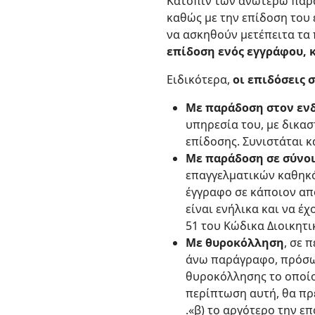
Κατόπιν των ανωτέρω παρα
καθώς με την επίδοση του
να ασκηθούν μετέπειτα τα
επίδοση ενός εγγράφου, 
Ειδικότερα,
οι επιδόσεις σ
Με παράδοση στον ενδ
υπηρεσία του, με δικα
επίδοσης. Συνιστάται κ
Με παράδοση σε σύνο
επαγγελματικών καθηκόν
έγγραφο σε κάποιον απ
είναι ενήλικα και να έ
51 του Κώδικα Διοικητι
Με θυροκόλληση
, σε 
άνω παράγραφο, πρόσωπ
θυροκόλλησης το οποίο
περίπτωση αυτή, θα πρέ
.«β) το αργότερο την 