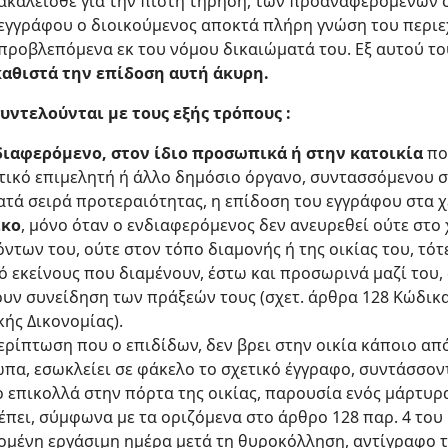
καλείσθε για την πιστή τήρηση, των προαναφερομένων σ
 εγγράφου ο διοικούμενος αποκτά πλήρη γνώση του περι
 προβλεπόμενα εκ του νόμου δικαιώματά του. Εξ αυτού τ
καθιστά την επίδοση αυτή άκυρη.
υντελούνται με τους εξής τρόπους :
ιαφερόμενο, στον ίδιο προσωπικά ή στην κατοικία
πο
στικό επιμελητή ή άλλο δημόσιο όργανο, συντασσόμενου 
ατά σειρά προτεραιότητας, η επίδοση του εγγράφου στα χ
ικο
, μόνο όταν ο ενδιαφερόμενος δεν ανευρεθεί ούτε στ
των του, ούτε στον τόπο διαμονής ή της οικίας του, τότε
ό εκείνους που διαμένουν, έστω και προσωρινά μαζί του,
χουν συνείδηση των πράξεών τους (σχετ. άρθρα 128 Κώδικ
κής Δικονομίας).
περίπτωση που ο επιδίδων, δεν βρει στην οικία κάποιο α
α, εσωκλείει σε φάκελο το σχετικό έγγραφο, συντάσσο
 επικολλά στην πόρτα της οικίας, παρουσία ενός μάρτυρα
πει, σύμφωνα με τα οριζόμενα στο άρθρο 128 παρ. 4 του 
επομένη εργάσιμη ημέρα μετά τη θυροκόλληση, αντίγραφο 