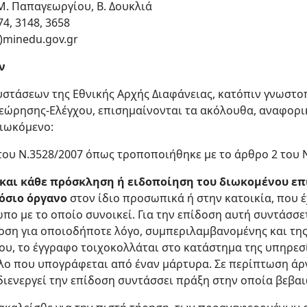
Μ. Παπαγεωργίου, Β. Δουκλιά
4, 3148, 3658
)minedu.gov.gr
ν
υστάσεων της Εθνικής Αρχής Διαφάνειας, κατόπιν γνωστο
θεώρησης-Ελέγχου, επισημαίνονται τα ακόλουθα, αναφορι
ιωκόμενο:
του Ν.3528/2007 όπως τροποποιήθηκε με το άρθρο 2 του Ν
 και κάθε πρόσκληση ή ειδοποίηση του διωκομένου επ
όσιο όργανο
στον ίδιο προσωπικά ή στην κατοικία, που 
πο με το οποίο συνοικεί. Για την επίδοση αυτή συντάσσε
δοση για οποιοδήποτε λόγο, συμπεριλαμβανομένης και τ
ου, το έγγραφο τοιχοκολλάται στο κατάστημα της υπηρεσ
ο που υπογράφεται από έναν μάρτυρα. Σε περίπτωση ά
ιενεργεί την επίδοση συντάσσει πράξη στην οποία βεβαι