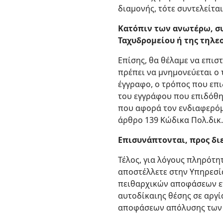
διαμονής, τότε συντελείτα
Κατόπιν των ανωτέρω, συ
Ταχυδρομείου ή της τηλεο
Επίσης, θα θέλαμε να επι
πρέπει να μνημονεύεται ο 
έγγραφο, ο τρόπος που επι
του εγγράφου που επιδόθη
που αφορά τον ενδιαφερόμε
άρθρο 139 Κώδικα Πολ.δικ.
Επισυνάπτονται, προς δι
Τέλος, για λόγους πληρότ
αποστέλλετε στην Υπηρεσία
πειθαρχικών αποφάσεων επ
αυτοδίκαιης θέσης σε αργί
αποφάσεων απόλυσης των 