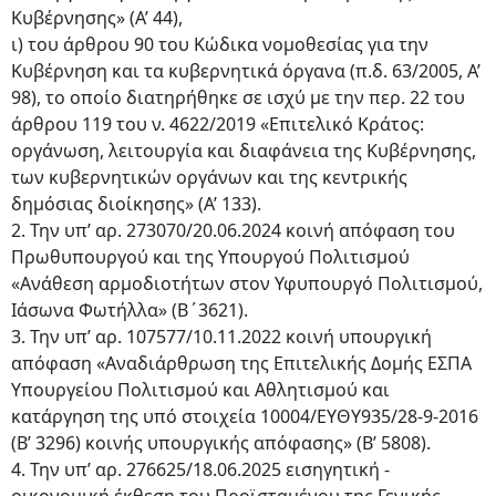
Κυβέρνησης» (Α’ 44),
ι) του άρθρου 90 του Κώδικα νομοθεσίας για την
Κυβέρνηση και τα κυβερνητικά όργανα (π.δ. 63/2005, Α’
98), το οποίο διατηρήθηκε σε ισχύ με την περ. 22 του
άρθρου 119 του ν. 4622/2019 «Επιτελικό Κράτος:
οργάνωση, λειτουργία και διαφάνεια της Κυβέρνησης,
των κυβερνητικών οργάνων και της κεντρικής
δημόσιας διοίκησης» (Α’ 133).
2. Την υπ’ αρ. 273070/20.06.2024 κοινή απόφαση του
Πρωθυπουργού και της Υπουργού Πολιτισμού
«Ανάθεση αρμοδιοτήτων στον Υφυπουργό Πολιτισμού,
Ιάσωνα Φωτήλλα» (Β΄3621).
3. Την υπ’ αρ. 107577/10.11.2022 κοινή υπουργική
απόφαση «Αναδιάρθρωση της Επιτελικής Δομής ΕΣΠΑ
Υπουργείου Πολιτισμού και Αθλητισμού και
κατάργηση της υπό στοιχεία 10004/ΕΥΘΥ935/28-9-2016
(Β’ 3296) κοινής υπουργικής απόφασης» (Β’ 5808).
4. Την υπ’ αρ. 276625/18.06.2025 εισηγητική -