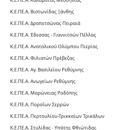
Κ.Ε.ΠΕ.Α. Καλαμάτας Μεσσηνίας
Κ.Ε.ΠΕ.Α. Βιστωνίδας Ξάνθης
Κ.Ε.ΠΕ.Α. Δραπετσώνας Πειραιά
Κ.Ε.ΠΕ.Α. Έδεσσας - Γιαννιτσών Πέλλας
Κ.Ε.ΠΕ.Α. Ανατολικού Ολύμπου Πιερίας
Κ.Ε.ΠΕ.Α. Φιλιατών Πρέβεζας
Κ.Ε.ΠΕ.Α. Αγ. Βασιλείου Ρεθύμνης
Κ.Ε.ΠΕ.Α. Ανωγείων Ρεθύμνης
Κ.Ε.ΠΕ.Α. Μαρώνειας Ροδόπης
Κ.Ε.ΠΕ.Α. Ποροΐων Σερρών
Κ.Ε.ΠΕ.Α. Περτουλίου-Τρικκαίων Τρικάλων
Κ.Ε.ΠΕ.Α. Στυλίδας - Υπάτης Φθιώτιδας