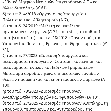
«Εθνικό Μητρώο Νεοφυών Επιχειρήσεων Α.Ε.» και
άλλες διατάξεις» (Α’ 61),
δ) του π.δ. 4/2018 «Οργανισμός Υπουργείου
Πολιτισμού και Αθλητισμού» (Α’ 7),
ε) του π.δ. 24/2019 «Μελέτη και εκτέλεση
αρχαιολογικών έργων» (Α’ 39) και ιδίως, το άρθρο 1,
παρ. β) αυτού στ) του π.δ. 18/2018 «Οργανισμός του
Υπουργείου Παιδείας, Έρευνας και Θρησκευμάτων» (Α’
31),
ζ) του π.δ. 77/2023 «Σύσταση Υπουργείου και
μετονομασία Υπουργείων - Σύσταση, κατάργηση και
μετονομασία Γενικών και Ειδικών Γραμματειών -
Μεταφορά αρμοδιοτήτων, υπηρεσιακών μονάδων,
θέσεων προσωπικού και εποπτευόμενων φορέων» (Α’
130),
η) του π.δ. 79/2023 «Διορισμός Υπουργών,
Αναπληρωτών Υπουργών και Υφυπουργών» (Α’ 131),
θ) του π.δ. 27/2025 «Διορισμός Υπουργών, Αναπληρωτή
Υπουργού, Υφυπουργών και Αντιπροέδρου της