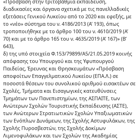
«Πρόσβαση στην τριτοβάθμια εκπαίδευση,
διαδικασίες και όργανα σχετικά με τις πανελλαδικές
εξετάσεις Γενικού Λυκείου από το 2020 και εφεξής, με
το «νέο» σύστημα του ν. 4186/2013 (Α’ 193), όπως
τροποποιήθηκε με το άρθρο 100 του ν. 4610/2019 (Α’
70) και με το άρθρο 165 του ν. 4635/2019 (Α’ 167)» (Β’
643),
δ) της υπό στοιχεία Φ.153/79899/Α5/21.05.2019 κοινής
απόφασης του Υπουργού και της Υφυπουργού
Παιδείας, Έρευνας και Θρησκευμάτων «Πρόσβαση
αποφοίτων Επαγγελματικού Λυκείου (ΕΠΑ.Λ.) σε
ποσοστά θέσεων του συνολικού αριθμού εισακτέων σε
Σχολές, Τμήματα και Εισαγωγικές κατευθύνσεις
Τμημάτων των Πανεπιστημίων, της ΑΣΠΑΙΤΕ, των
Ανώτερων Σχολών Τουριστικής Εκπαίδευσης (ΑΣΤΕ),
των Ανώτερων Στρατιωτικών Σχολών Υπαξιωματικών
των Ενόπλων Δυνάμεων, της Σχολής Αστυφυλάκων, της
Σχολής Πυροσβεστών, της Σχολής Δοκίμων
Λιμενοφυλάκων και των Σχολών της Ακαδημίας