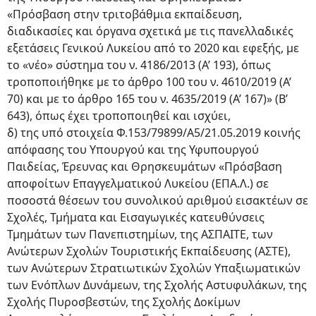
«Πρόσβαση στην τριτοβάθμια εκπαίδευση,
διαδικασίες και όργανα σχετικά με τις πανελλαδικές
εξετάσεις Γενικού Λυκείου από το 2020 και εφεξής, με
το «νέο» σύστημα του ν. 4186/2013 (Α’ 193), όπως
τροποποιήθηκε με το άρθρο 100 του ν. 4610/2019 (Α’
70) και με το άρθρο 165 του ν. 4635/2019 (Α’ 167)» (Β’
643), όπως έχει τροποποιηθεί και ισχύει,
δ) της υπό στοιχεία Φ.153/79899/Α5/21.05.2019 κοινής
απόφασης του Υπουργού και της Υφυπουργού
Παιδείας, Έρευνας και Θρησκευμάτων «Πρόσβαση
αποφοίτων Επαγγελματικού Λυκείου (ΕΠΑ.Λ.) σε
ποσοστά θέσεων του συνολικού αριθμού εισακτέων σε
Σχολές, Τμήματα και Εισαγωγικές κατευθύνσεις
Τμημάτων των Πανεπιστημίων, της ΑΣΠΑΙΤΕ, των
Ανώτερων Σχολών Τουριστικής Εκπαίδευσης (ΑΣΤΕ),
των Ανώτερων Στρατιωτικών Σχολών Υπαξιωματικών
των Ενόπλων Δυνάμεων, της Σχολής Αστυφυλάκων, της
Σχολής Πυροσβεστών, της Σχολής Δοκίμων