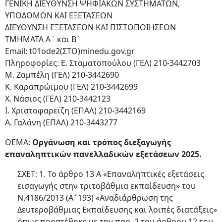
ΓΕΝΙΚΗ ΔΙΕΥΘΥΝΣΗ ΨΗΦΙΑΚΩΝ ΣΥΣΤΗΜΑΤΩΝ,
ΥΠΟΔΟΜΩΝ ΚΑΙ ΕΞΕΤΑΣΕΩΝ
ΔΙΕΥΘΥΝΣΗ ΕΞΕΤΑΣΕΩΝ ΚΑΙ ΠΙΣΤΟΠΟΙΗΣΕΩΝ
ΤΜΗΜΑΤΑ Α΄ και Β΄
Email: t01ode2(ΣΤΟ)minedu.gov.gr
Πληροφορίες: Ε. Σταματοπούλου (ΓΕΛ) 210-3442703
Μ. Ζαμπέλη (ΓΕΛ) 210-3442690
Κ. Καραπρώιμου (ΓΕΛ) 210-3442699
Χ. Νάσιος (ΓΕΛ) 210-3442123
Ι. Χριστοφαρεϊζη (ΕΠΑΛ) 210-3442169
Α. Γαλάνη (ΕΠΑΛ) 210-3443277
ΘΕΜΑ:
Οργάνωση και τρόπος διεξαγωγής
επαναληπτικών πανελλαδικών εξετάσεων 2025.
ΣΧΕΤ: 1. Το άρθρο 13 Α «Επαναληπτικές εξετάσεις
εισαγωγής στην τριτοβάθμια εκπαίδευση» του
Ν.4186/2013 (Α΄193) «Αναδιάρθρωση της
Δευτεροβάθμιας Εκπαίδευσης και λοιπές διατάξεις»
όπως προστέθηκε με την παρ. 2 του άρθρου 12 του