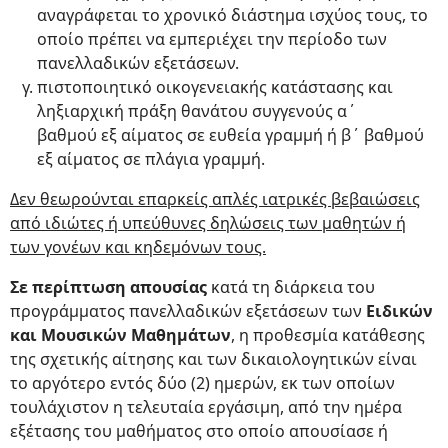
αναγράφεται το χρονικό διάστημα ισχύος τους, το
οποίο πρέπει να εμπεριέχει την περίοδο των
πανελλαδικών εξετάσεων.
πιστοποιητικό οικογενειακής κατάστασης και
ληξιαρχική πράξη θανάτου συγγενούς α΄
βαθμού εξ αίματος σε ευθεία γραμμή ή β΄ βαθμού
εξ αίματος σε πλάγια γραμμή.
Δεν θεωρούνται επαρκείς απλές ιατρικές βεβαιώσεις
από ιδιώτες ή υπεύθυνες δηλώσεις των μαθητών ή
των γονέων και κηδεμόνων τους.
Σε περίπτωση απουσίας
κατά τη διάρκεια του
προγράμματος πανελλαδικών εξετάσεων των
Ειδικών
και Μουσικών Μαθημάτων
, η προθεσμία κατάθεσης
της σχετικής αίτησης και των δικαιολογητικών είναι
το αργότερο εντός δύο (2) ημερών, εκ των οποίων
τουλάχιστον η τελευταία εργάσιμη, από την ημέρα
εξέτασης του μαθήματος στο οποίο απουσίασε ή