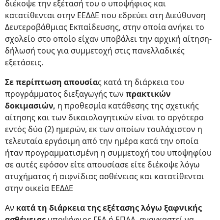
διέκοψε την εξέτασή του ο υποψήφιος και
κατατίθενται στην ΕΕΔΔΕ που εδρεύει στη Διεύθυνση
Δευτεροβάθμιας Εκπαίδευσης, στην οποία ανήκει το
σχολείο στο οποίο είχαν υποβάλει την αρχική αίτηση-
δήλωσή τους για συμμετοχή στις πανελλαδικές
εξετάσεις.
Σε περίπτωση απουσία
ς κατά τη διάρκεια του
προγράμματος διεξαγωγής των
πρακτικών
δοκιμασιών,
η προθεσμία κατάθεσης της σχετικής
αίτησης και των δικαιολογητικών είναι το αργότερο
εντός δύο (2) ημερών, εκ των οποίων τουλάχιστον η
τελευταία εργάσιμη από την ημέρα κατά την οποία
ήταν προγραμματισμένη η συμμετοχή του υποψηφίου
σε αυτές εφόσον είτε απουσίασε είτε διέκοψε λόγω
ατυχήματος ή αιφνίδιας ασθένειας και κατατίθενται
στην οικεία ΕΕΔΔΕ
Αν
κατά τη διάρκεια της εξέτασης λόγω ξαφνικής
ασθένειας
υποψήφιος ΓΕΛ ή ΕΠΑΛ, αναγκαστεί να