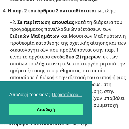
4.
Η παρ. 2 του άρθρου 2 αντικαθίσταται
ως εξής:
«2.
Σε περίπτωση απουσίας
κατά τη διάρκεια του
προγράμματος πανελλαδικών εξετάσεων των
Ειδικών Μαθημάτων
και Μουσικών Μαθημάτων, η
προθεσμία κατάθεσης της σχετικής αίτησης και των
δικαιολογητικών που προβλέπονται στην παρ. 1
είναι το αργότερο
εντός δύο (2) ημερών,
εκ των
οποίων τουλάχιστον η τελευταία εργάσιμη από την
ημέρα εξέτασης του μαθήματος, στο οποίο
απουσίασε ή διέκοψε την εξέτασή του ο υποψήφιος
και κατατίθενται στην ΕΕΔΔΕ που εδρεύει στη
Διεύθυνση Δευτεροβάθμιας Εκπαίδευσης, στην
Αποδοχή "cookies";
Περισσότερα...
οποία ανήκει το σχολείο στο οποίο είχαν υποβάλει
την αρχική αίτηση - δήλωσή τους για συμμετοχή
Αποδοχή
στις πανελλαδικές εξετάσεις.».
5.
Το άρθρο 3 αντικαθίσταται
ως εξής: