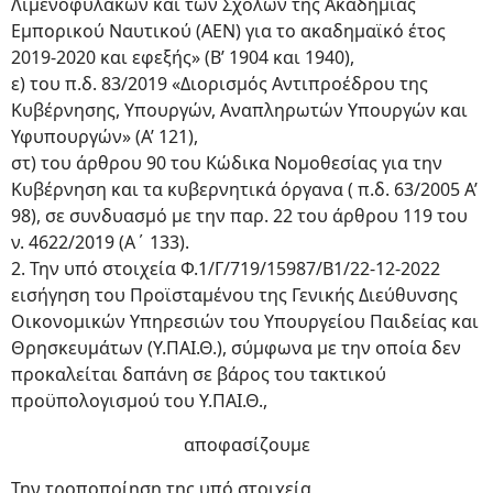
Λιμενοφυλάκων και των Σχολών της Ακαδημίας
Εμπορικού Ναυτικού (ΑΕΝ) για το ακαδημαϊκό έτος
2019-2020 και εφεξής» (Β’ 1904 και 1940),
ε) του π.δ. 83/2019 «Διορισμός Αντιπροέδρου της
Κυβέρνησης, Υπουργών, Αναπληρωτών Υπουργών και
Υφυπουργών» (Α’ 121),
στ) του άρθρου 90 του Κώδικα Νομοθεσίας για την
Κυβέρνηση και τα κυβερνητικά όργανα ( π.δ. 63/2005 Α’
98), σε συνδυασμό με την παρ. 22 του άρθρου 119 του
ν. 4622/2019 (Α΄ 133).
2. Την υπό στοιχεία Φ.1/Γ/719/15987/Β1/22-12-2022
εισήγηση του Προϊσταμένου της Γενικής Διεύθυνσης
Οικονομικών Υπηρεσιών του Υπουργείου Παιδείας και
Θρησκευμάτων (Υ.ΠΑΙ.Θ.), σύμφωνα με την οποία δεν
προκαλείται δαπάνη σε βάρος του τακτικού
προϋπολογισμού του Υ.ΠΑΙ.Θ.,
αποφασίζουμε
Την τροποποίηση της υπό στοιχεία