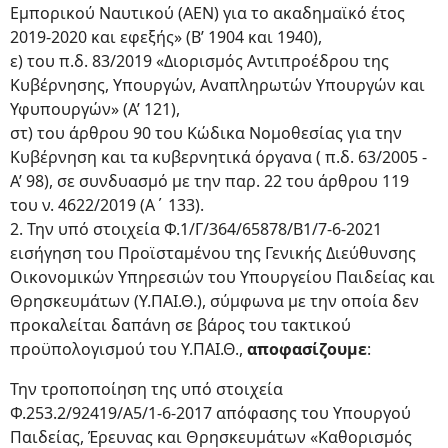
Εμπορικού Ναυτικού (ΑΕΝ) για το ακαδημαϊκό έτος
2019-2020 και εφεξής» (Β’ 1904 και 1940),
ε) του π.δ. 83/2019 «Διορισμός Αντιπροέδρου της
Κυβέρνησης, Υπουργών, Αναπληρωτών Υπουργών και
Υφυπουργών» (Α’ 121),
στ) του άρθρου 90 του Κώδικα Νομοθεσίας για την
Κυβέρνηση και τα κυβερνητικά όργανα ( π.δ. 63/2005 -
Α’ 98), σε συνδυασμό με την παρ. 22 του άρθρου 119
του ν. 4622/2019 (Α΄ 133).
2. Την υπό στοιχεία Φ.1/Γ/364/65878/Β1/7-6-2021
εισήγηση του Προϊσταμένου της Γενικής Διεύθυνσης
Οικονομικών Υπηρεσιών του Υπουργείου Παιδείας και
Θρησκευμάτων (Υ.ΠΑΙ.Θ.), σύμφωνα με την οποία δεν
προκαλείται δαπάνη σε βάρος του τακτικού
προϋπολογισμού του Υ.ΠΑΙ.Θ.,
αποφασίζουμε
:
Την τροποποίηση της υπό στοιχεία
Φ.253.2/92419/A5/1-6-2017 απόφασης του Υπουργού
Παιδείας, Έρευνας και Θρησκευμάτων «Καθορισμός