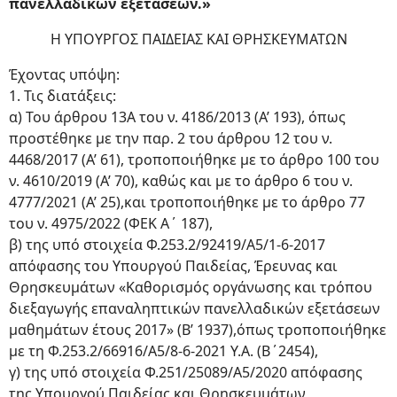
πανελλαδικών εξετάσεων.»
Η ΥΠΟΥΡΓΟΣ ΠΑΙΔΕΙΑΣ ΚΑΙ ΘΡΗΣΚΕΥΜΑΤΩΝ
Έχοντας υπόψη:
1. Τις διατάξεις:
α) Του άρθρου 13Α του ν. 4186/2013 (Α’ 193), όπως
προστέθηκε με την παρ. 2 του άρθρου 12 του ν.
4468/2017 (Α’ 61), τροποποιήθηκε με το άρθρο 100 του
ν. 4610/2019 (Α’ 70), καθώς και με το άρθρο 6 του ν.
4777/2021 (Α’ 25),και τροποποιήθηκε με το άρθρο 77
του ν. 4975/2022 (ΦΕΚ Α΄ 187),
β) της υπό στοιχεία Φ.253.2/92419/A5/1-6-2017
απόφασης του Υπουργού Παιδείας, Έρευνας και
Θρησκευμάτων «Καθορισμός οργάνωσης και τρόπου
διεξαγωγής επαναληπτικών πανελλαδικών εξετάσεων
μαθημάτων έτους 2017» (Β’ 1937),όπως τροποποιήθηκε
με τη Φ.253.2/66916/Α5/8-6-2021 Υ.Α. (Β΄2454),
γ) της υπό στοιχεία Φ.251/25089/Α5/2020 απόφασης
της Υπουργού Παιδείας και Θρησκευμάτων