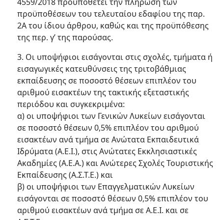
4559/2018 προϋποθέτει την πλήρωση των
προϋποθέσεων του τελευταίου εδαφίου της παρ.
2Α του ίδιου άρθρου, καθώς και της προϋπόθεσης
της περ. γ’ της παρούσας.
3. Οι υποψήφιοι εισάγονται στις σχολές, τμήματα ή
εισαγωγικές κατευθύνσεις της τριτοβάθμιας
εκπαίδευσης σε ποσοστό θέσεων επιπλέον του
αριθμού εισακτέων της τακτικής εξεταστικής
περιόδου και συγκεκριμένα:
α) οι υποψήφιοι των Γενικών Λυκείων εισάγονται
σε ποσοστό θέσεων 0,5% επιπλέον του αριθμού
εισακτέων ανά τμήμα σε Ανώτατα Εκπαιδευτικά
Ιδρύματα (Α.Ε.Ι.), στις Ανώτατες Εκκλησιαστικές
Ακαδημίες (Α.Ε.Α.) και Ανώτερες Σχολές Τουριστικής
Εκπαίδευσης (Α.Σ.Τ.Ε.) και
β) οι υποψήφιοι των Επαγγελματικών Λυκείων
εισάγονται σε ποσοστό θέσεων 0,5% επιπλέον του
αριθμού εισακτέων ανά τμήμα σε Α.Ε.Ι. και σε