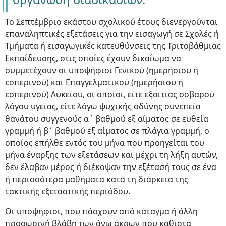
Το Σεπτέμβριο εκάστου σχολικού έτους διενεργούνται
επαναληπτικές εξετάσεις για την εισαγωγή σε Σχολές ή
Τμήματα ή εισαγωγικές κατευθύνσεις της Τριτοβάθμιας
Εκπαίδευσης, στις οποίες έχουν δικαίωμα να
συμμετέχουν οι υποψήφιοι Γενικού (ημερήσιου ή
εσπερινού) και Επαγγελματικού (ημερήσιου ή
εσπερινού) Λυκείου, οι οποίοι, είτε εξαιτίας σοβαρού
λόγου υγείας, είτε λόγω ψυχικής οδύνης συνεπεία
θανάτου συγγενούς α΄ βαθμού εξ αίματος σε ευθεία
γραμμή ή β΄ βαθμού εξ αίματος σε πλάγια γραμμή, ο
οποίος επήλθε εντός του μήνα που προηγείται του
μήνα έναρξης των εξετάσεων και μέχρι τη λήξη αυτών,
δεν έλαβαν μέρος ή διέκοψαν την εξέτασή τους σε ένα
ή περισσότερα μαθήματα κατά τη διάρκεια της
τακτικής εξεταστικής περιόδου.
Οι υποψήφιοι, που πάσχουν από κάταγμα ή άλλη
προσωρινή βλάβη των άνω άκρων που καθιστά