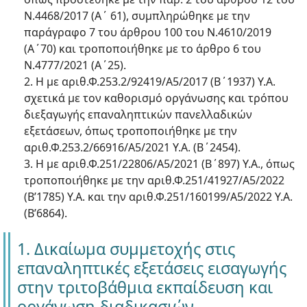
Ν.4468/2017 (Α΄ 61), συμπληρώθηκε με την
παράγραφο 7 του άρθρου 100 του Ν.4610/2019
(Α΄70) και τροποποιήθηκε με το άρθρο 6 του
Ν.4777/2021 (Α΄25).
2. Η με αριθ.Φ.253.2/92419/Α5/2017 (Β΄1937) Υ.Α.
σχετικά με τον καθορισμό οργάνωσης και τρόπου
διεξαγωγής επαναληπτικών πανελλαδικών
εξετάσεων, όπως τροποποιήθηκε με την
αριθ.Φ.253.2/66916/Α5/2021 Υ.Α. (Β΄2454).
3. Η με αριθ.Φ.251/22806/Α5/2021 (Β΄897) Υ.Α., όπως
τροποποιήθηκε με την αριθ.Φ.251/41927/Α5/2022
(Β’1785) Υ.Α. και την αριθ.Φ.251/160199/Α5/2022 Υ.Α.
(Β’6864).
1. Δικαίωμα συμμετοχής στις
επαναληπτικές εξετάσεις εισαγωγής
στην τριτοβάθμια εκπαίδευση και
οργάνωση διαδικασιών.