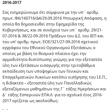
2016-2017
Σας ενημερώνουμε ότι σύμφωνα με την υπ΄ αριθμ.
πρωτ. Φ6/160716/Δ4/29.09.2016 Υπουργική Απόφαση, η
οποία θα δημοσιευθεί στην Εφημερίδα της
Κυβερνήσεως, και σε συνέχεια των υπ΄ αριθμ. 29/21-
07-2016 & 38/22-09-2016 Πράξεων του Δ.Σ. του ΙΕΠ και
του υπ’ αριθμ. πρωτ. ΕΟΕ/321/27-09-2016 σχετικού
εγγράφου του Εθνικού Οργανισμού Εξετάσεων, ο
οποίος με βάση το θεσμικό πλαίσιο έχει την
αρμοδιότητα διατύπωσης γνώμης για την εξεταστέα
ύλη των εξετάσεων εισαγωγής στην τριτοβάθμια
εκπαίδευση των υποψηφίων των Γενικών και
Επαγγελματικών Λυκείων κατόπιν εισήγησης του Ι.Ε.Π.,
η διδακτέα – εξεταστέα ύλη των Πανελλαδικώς
εξεταζόμενων μαθημάτων της Γ΄ τάξης Ημερήσιων και
Δ΄ τάξης Εσπερινών ΕΠΑ.Λ. για το σχολικό έτος 2016-
2017 ορίζεται ως ακολούθως: