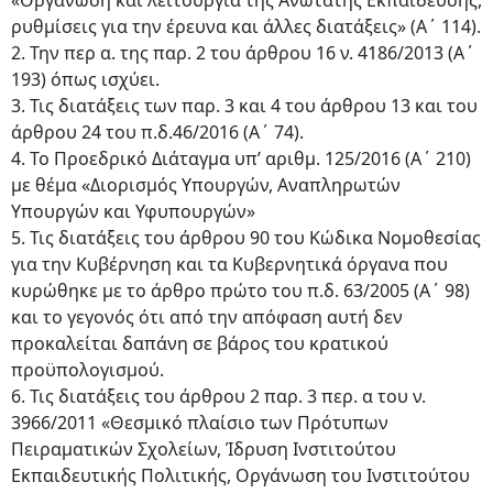
«Οργάνωση και λειτουργία της Ανώτατης Εκπαίδευσης,
ρυθμίσεις για την έρευνα και άλλες διατάξεις» (Α΄ 114).
2. Την περ α. της παρ. 2 του άρθρου 16 ν. 4186/2013 (Α΄
193) όπως ισχύει.
3. Τις διατάξεις των παρ. 3 και 4 του άρθρου 13 και του
άρθρου 24 του π.δ.46/2016 (Α΄ 74).
4. Το Προεδρικό Διάταγμα υπ’ αριθμ. 125/2016 (Α΄ 210)
με θέμα «Διορισμός Υπουργών, Αναπληρωτών
Υπουργών και Υφυπουργών»
5. Τις διατάξεις του άρθρου 90 του Κώδικα Νομοθεσίας
για την Κυβέρνηση και τα Κυβερνητικά όργανα που
κυρώθηκε με το άρθρο πρώτο του π.δ. 63/2005 (Α΄ 98)
και το γεγονός ότι από την απόφαση αυτή δεν
προκαλείται δαπάνη σε βάρος του κρατικού
προϋπολογισμού.
6. Τις διατάξεις του άρθρου 2 παρ. 3 περ. α του ν.
3966/2011 «Θεσμικό πλαίσιο των Πρότυπων
Πειραματικών Σχολείων, Ίδρυση Ινστιτούτου
Εκπαιδευτικής Πολιτικής, Οργάνωση του Ινστιτούτου