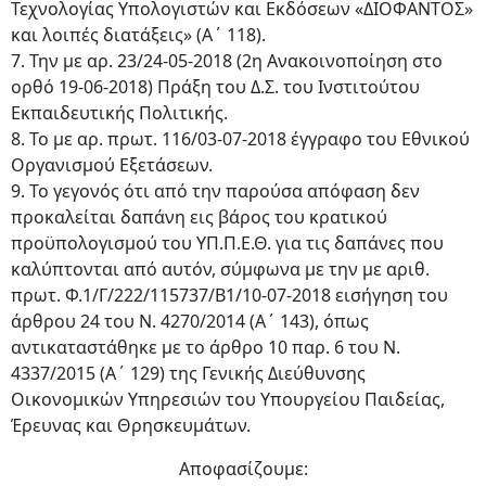
Τεχνολογίας Υπολογιστών και Εκδόσεων «ΔΙΟΦΑΝΤΟΣ»
και λοιπές διατάξεις» (Α΄ 118).
7. Την με αρ. 23/24-05-2018 (2η Ανακοινοποίηση στο
ορθό 19-06-2018) Πράξη του Δ.Σ. του Ινστιτούτου
Εκπαιδευτικής Πολιτικής.
8. Το με αρ. πρωτ. 116/03-07-2018 έγγραφο του Εθνικού
Οργανισμού Εξετάσεων.
9. Το γεγονός ότι από την παρούσα απόφαση δεν
προκαλείται δαπάνη εις βάρος του κρατικού
προϋπολογισμού του ΥΠ.Π.Ε.Θ. για τις δαπάνες που
καλύπτονται από αυτόν, σύμφωνα με την με αριθ.
πρωτ. Φ.1/Γ/222/115737/Β1/10-07-2018 εισήγηση του
άρθρου 24 του Ν. 4270/2014 (Α΄ 143), όπως
αντικαταστάθηκε με το άρθρο 10 παρ. 6 του Ν.
4337/2015 (Α΄ 129) της Γενικής Διεύθυνσης
Οικονομικών Υπηρεσιών του Υπουργείου Παιδείας,
Έρευνας και Θρησκευμάτων.
Αποφασίζουμε: