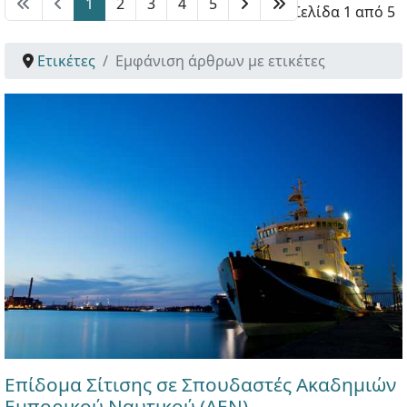
1
2
3
4
5
Σελίδα 1 από 5
Ετικέτες
Εμφάνιση άρθρων με ετικέτες
Επίδομα Σίτισης σε Σπουδαστές Ακαδημιών
Εμπορικού Ναυτικού (ΑΕΝ)