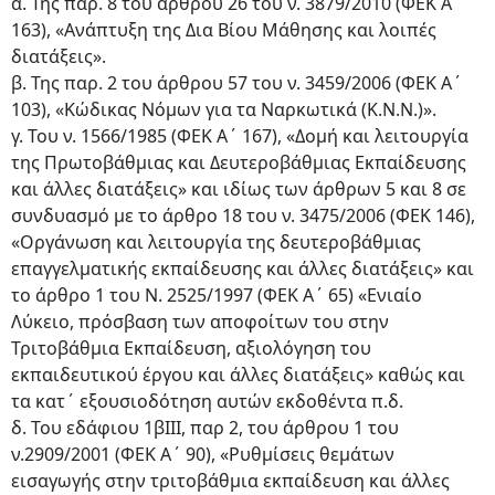
α. Της παρ. 8 του άρθρου 26 του ν. 3879/2010 (ΦΕΚ Α΄
163), «Ανάπτυξη της Δια Βίου Μάθησης και λοιπές
διατάξεις».
β. Της παρ. 2 του άρθρου 57 του ν. 3459/2006 (ΦΕΚ Α΄
103), «Κώδικας Νόμων για τα Ναρκωτικά (Κ.Ν.Ν.)».
γ. Του ν. 1566/1985 (ΦΕΚ Α΄ 167), «Δομή και λειτουργία
της Πρωτοβάθμιας και Δευτεροβάθμιας Εκπαίδευσης
και άλλες διατάξεις» και ιδίως των άρθρων 5 και 8 σε
συνδυασμό με το άρθρο 18 του ν. 3475/2006 (ΦΕΚ 146),
«Οργάνωση και λειτουργία της δευτεροβάθμιας
επαγγελματικής εκπαίδευσης και άλλες διατάξεις» και
το άρθρο 1 του Ν. 2525/1997 (ΦΕΚ Α΄ 65) «Ενιαίο
Λύκειο, πρόσβαση των αποφοίτων του στην
Τριτοβάθμια Εκπαίδευση, αξιολόγηση του
εκπαιδευτικού έργου και άλλες διατάξεις» καθώς και
τα κατ΄ εξουσιοδότηση αυτών εκδοθέντα π.δ.
δ. Του εδάφιου 1βΙΙΙ, παρ 2, του άρθρου 1 του
ν.2909/2001 (ΦΕΚ Α΄ 90), «Ρυθμίσεις θεμάτων
εισαγωγής στην τριτοβάθμια εκπαίδευση και άλλες