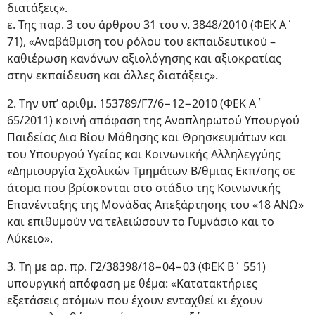
διατάξεις».
ε. Της παρ. 3 του άρθρου 31 του ν. 3848/2010 (ΦΕΚ Α΄
71), «Αναβάθμιση του ρόλου του εκπαιδευτικού –
καθιέρωση κανόνων αξιολόγησης και αξιοκρατίας
στην εκπαίδευση και άλλες διατάξεις».
2. Tην υπ’ αριθμ. 153789/Γ7/6−12−2010 (ΦΕΚ Α΄
65/2011) κοινή απόφαση της Αναπληρωτού Υπουργού
Παιδείας Δια Βίου Μάθησης και Θρησκευμάτων και
του Υπουργού Υγείας και Κοινωνικής Αλληλεγγύης
«Δημιουργία Σχολικών Τμημάτων Β/θμιας Εκπ/σης σε
άτομα που βρίσκονται στο στάδιο της Κοινωνικής
Επανένταξης της Μονάδας Απεξάρτησης του «18 ΑΝΩ»
και επιθυμούν να τελειώσουν το Γυμνάσιο και το
Λύκειο».
3. Τη με αρ. πρ. Γ2/38398/18−04−03 (ΦΕΚ Β΄ 551)
υπουργική απόφαση με θέμα: «Κατατακτήριες
εξετάσεις ατόμων που έχουν ενταχθεί κι έχουν