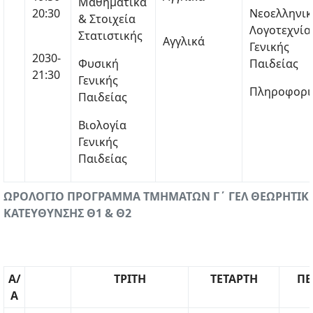
Μαθηματικά
20:30
Νεοελληνικ
& Στοιχεία
Λογοτεχνία
Στατιστικής
Αγγλικά
Γενικής
2030-
Φυσική
Παιδείας
21:30
Γενικής
Πληροφορι
Παιδείας
Βιολογία
Γενικής
Παιδείας
ΩΡΟΛΟΓΙΟ ΠΡΟΓΡΑΜΜΑ ΤΜΗΜΑΤΩΝ Γ΄ ΓΕΛ ΘΕΩΡΗΤΙΚ
ΚΑΤΕΥΘΥΝΣΗΣ Θ1 & Θ2
Α/
ΤΡΙΤΗ
ΤΕΤΑΡΤΗ
ΠΕ
Α