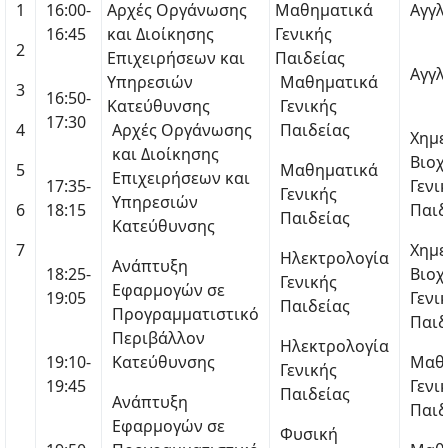
1
16:00-
Αρχές Οργάνωσης
Μαθηματικά
Αγγλ
16:45
και Διοίκησης
Γενικής
2
Επιχειρήσεων και
Παιδείας
Αγγλ
Υπηρεσιών
Μαθηματικά
3
16:50-
Κατεύθυνσης
Γενικής
17:30
4
Αρχές Οργάνωσης
Παιδείας
Χημε
και Διοίκησης
Βιοχ
5
Μαθηματικά
Επιχειρήσεων και
17:35-
Γενι
Γενικής
Υπηρεσιών
6
18:15
Παιδ
Παιδείας
Κατεύθυνσης
7
Χημε
Ηλεκτρολογία
Ανάπτυξη
18:25-
Βιοχ
Γενικής
Εφαρμογών σε
19:05
Γενι
Παιδείας
Προγραμματιστικό
Παιδ
Περιβάλλον
Ηλεκτρολογία
19:10-
Κατεύθυνσης
Μαθ
Γενικής
19:45
Γενι
Παιδείας
Ανάπτυξη
Παιδ
Εφαρμογών σε
Φυσική