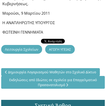
Κυβερνήσεως.
Mαρούσι, 9 Μαρτίου 2011
Η ΑΝΑΠΛΗΡΩΤΗΣ ΥΠΟΥΡΓΟΣ
ΦΩΤΕΙΝΗ ΓΕΝΝΗΜΑΤΑ
Λειτουργία Σχολείων
ΑΓΩΓΗ ΥΓΕΙΑΣ
Προηγούμενο άρθρο: Δημιουργία Λογαριασμού Μαθητών στο Σχ
Δημιουργία Λογαριασμού Μαθητών στο Σχολικό Δίκτυο
Επόμενο άρθρο: Εκδηλώσεις από Ιδιώτες σε σχολεία για Επ
Εκδηλώσεις από Ιδιώτες σε σχολεία για Επαγγελματικό
Προσανατολισμό
Σχετικά Άρθρα