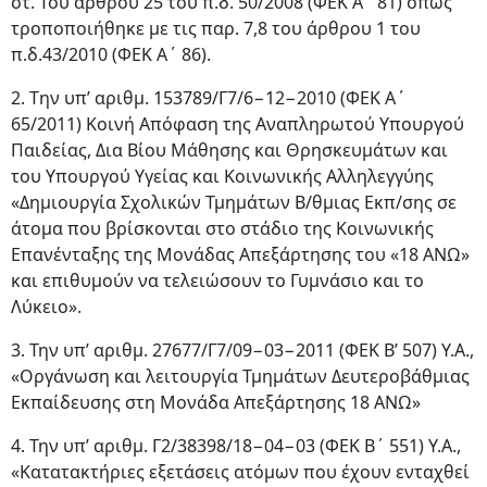
στ. Του άρθρου 25 του π.δ. 50/2008 (ΦΕΚ Α΄ 81) όπως
τροποποιήθηκε με τις παρ. 7,8 του άρθρου 1 του
π.δ.43/2010 (ΦΕΚ Α΄ 86).
2. Tην υπ’ αριθμ. 153789/Γ7/6−12−2010 (ΦΕΚ Α΄
65/2011) Κοινή Απόφαση της Αναπληρωτού Υπουργού
Παιδείας, Δια Βίου Μάθησης και Θρησκευμάτων και
του Υπουργού Υγείας και Κοινωνικής Αλληλεγγύης
«Δημιουργία Σχολικών Τμημάτων Β/θμιας Εκπ/σης σε
άτομα που βρίσκονται στο στάδιο της Κοινωνικής
Επανένταξης της Μονάδας Απεξάρτησης του «18 ΑΝΩ»
και επιθυμούν να τελειώσουν το Γυμνάσιο και το
Λύκειο».
3. Την υπ’ αριθμ. 27677/Γ7/09−03−2011 (ΦΕΚ Β’ 507) Υ.Α.,
«Οργάνωση και λειτουργία Τμημάτων Δευτεροβάθμιας
Εκπαίδευσης στη Μονάδα Απεξάρτησης 18 ΑΝΩ»
4. Την υπ’ αριθμ. Γ2/38398/18−04−03 (ΦΕΚ Β΄ 551) Υ.Α.,
«Κατατακτήριες εξετάσεις ατόμων που έχουν ενταχθεί