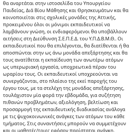
θα αναρτάται στην ιστοσελίδα του Υπουργείου
Παιδείας, Διά Βίου Μάθησης και Θρησκευμάτων και θα
κοινοποιείται στις σχολικές μονάδες της Αττικής,
προκειμένου όλοι οι μόνιμοι εκπαιδευτικοί να
λαμβάνουν γνώση, οι ενδιαφερόμενοι θα υποβάλλουν
αιτήσεις στη Διεύθυνση Σ.Ε.Π.Ε.Δ. του Υ.Π.Δ.Β.Μ.Θ.. Οι
εκπαιδευτικοί που θα επιλέγονται, θα διατίθενται ή θα
αποσπώνται στην ως άνω μονάδα απεξάρτησης και θα
τους ανατίθεται η εκπαίδευση των ανωτέρω ατόμων
ως υπερωριακή εργασία, υποχρεωτικά πέραν του
ωραρίου τους. Οι εκπαιδευτικοί υποχρεούνται να
συνεργάζονται, στο πλαίσιο της εκεί παροχής του
έργου τους, με τα στελέχη της μονάδας απεξάρτησης,
τουλάχιστον μία φορά την εβδομάδα, για συζήτηση
πιθανών προβλημάτων, αξιολόγηση, βελτίωση και
προσαρμογή της εκπαιδευτικής διαδικασίας ανάλογα
με τις ψυχοκοινωνικές ανάγκες των ατόμων του κάθε
τμήματος. Στις συναντήσεις μπορούν να συμμετέχουν
και οι μαθητές/τριες εφόσον παρίσταται ανάγκη.