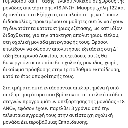
Γυμνασίου και Γ΄ τάξης Γενικού Λυκείου σε χώρους της
μονάδας απεξάρτησης «18 ΑΝΩ», Μαυρομιχάλη 122 και
Αριανήτου στα Εξάρχεια, στο πλαίσιο της κατ’ οίκον
διδασκαλίας, προκειμένου οι μαθητές αυτών να έχουν
τη δυνατότητα κατατακτήριας εξέτασης, ως κατ’ ιδίαν
διδαχθέντες, για την απόκτηση απολυτηρίου τίτλου,
στη σχολική μονάδα μετεγγραφής τους. Εφόσον
επιλέξουν να δώσουν απολυτήριες εξετάσεις στη Δ΄
τάξη Εσπερινού Λυκείου, οι εξετάσεις αυτές θα
διενεργούνται σε επίπεδο σχολικής μονάδας, χωρίς
δικαίωμα πρόσβασης στην Τριτοβάθμια Εκπαίδευση,
κατά το έτος αποφοίτησής τους.
Στα τμήματα αυτά εντάσσονται απεξαρτημένα ή υπό
απεξάρτηση άτομα που βρίσκονται στο τελικό στάδιο
στεγνών προγραμμάτων απεξάρτησης της μονάδας «18
ΑΝΩ», εφόσον έχουν παρέλθει 3 χρόνια από την
τελευταία εγγραφή τους στην αντίστοιχη σχολική
μονάδα Δευτεροβάθμιας Εκπαίδευσης.