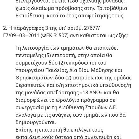
διενεργούνται σε επίπεδο σχολικής μονάδας,
χωρίς δικαίωμα πρόσβασης στην Τριτοβάθμια
Εκπαίδευση, κατά το έτος αποφοίτησής τους.
2. Η παράγραφος 3 της υπ’ αριθμ. 27677/
Γ7/09−03−2011 (ΦΕΚ Β’ 507) αντικαθίσταται ως εξής:
Τη λειτουργία των τμημάτων θα εποπτεύει
πενταμελής (5) επιτροπή, στην οποία θα
συμμετέχουν δύο (2) εκπρόσωποι του
Υπουργείου Παιδείας, Δια Βίου Μάθησης και
Θρησκευμάτων, δύο (2) εκπρόσωποι της ομάδας
θεραπευτών και ο/η επιστημονικά υπεύθυνος/η
της μονάδας απεξάρτησης «18 ΑΝΩ» και θα
διαμορφώνει το ωρολόγιο πρόγραμμα σε
συνεργασία με τη Διεύθυνση Σπουδών Δ.Ε.
ανάλογα με τις ανάγκες των τμημάτων που θα
δημιουργούνται.
Επίσης, η επιτροπή θα επιλέγει τους
εκπαιδευτικούς ύστερα από συνέντευξη και