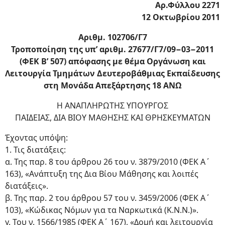
Αρ.Φύλλου 2271
12 Οκτωβρίου 2011
Αριθμ. 102706/Γ7
Τροποποίηση της υπ’ αριθμ. 27677/Γ7/09−03−2011
(ΦΕΚ B’ 507) απόφασης με θέμα Οργάνωση και
Λειτουργία Τμημάτων Δευτεροβάθμιας Εκπαίδευσης
στη Μονάδα Απεξάρτησης 18 ΑΝΩ
Η ΑΝΑΠΛΗΡΩΤΗΣ ΥΠΟΥΡΓΟΣ
ΠΑΙΔΕΙΑΣ, ΔΙΑ ΒΙΟΥ ΜΑΘΗΣΗΣ ΚΑΙ ΘΡΗΣΚΕΥΜΑΤΩΝ
Έχοντας υπόψη:
1. Τις διατάξεις:
α. Της παρ. 8 του άρθρου 26 του ν. 3879/2010 (ΦΕΚ Α΄
163), «Ανάπτυξη της Δια Βίου Μάθησης και λοιπές
διατάξεις».
β. Της παρ. 2 του άρθρου 57 του ν. 3459/2006 (ΦΕΚ Α΄
103), «Κώδικας Νόμων για τα Ναρκωτικά (Κ.Ν.Ν.)».
γ. Του ν. 1566/1985 (ΦΕΚ Α΄ 167), «Δομή και λειτουργία