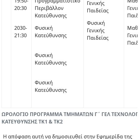
19:50-
Προγραμματιστικό
Μαθ
Γενικής
20:30
Περιβάλλον
Γενι
Παιδείας
Κατεύθυνσης
Παιδ
Φυσική
2030-
Φυσική
Μαθ
Γενικής
21:30
Κατεύθυνσης
Γενι
Παιδείας
Παιδ
Φυσική
Κατεύθυνσης
Φυσική
Κατεύθυνσης
ΩΡΟΛΟΓΙΟ ΠΡΟΓΡΑΜΜΑ ΤΜΗΜΑΤΩΝ Γ΄ ΓΕΛ ΤΕΧΝΟΛΟΓ
ΚΑΤΕΥΘΥΝΣΗΣ ΤΚ1 & ΤΚ2
Η απόφαση αυτή να δημοσιευθεί στην Εφημερίδα της