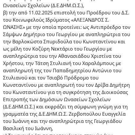
Ωνασείων Σχολείων (Δ.Ε.ΔΗΜ.Ω.Σ.),
β) την από 11.02.2025 επιστολή του Προέδρου του Δ.Σ.
του Κοινωφελούς Ιδρύματος «ΑΛΕΞΑΝΔΡΟΣ Σ.
ΩΝΑΣΗΣ» με την οποία προτείνει: ως Αντιπρόεδρο τον
Σάμψων Δημήτριο του Γεωργίου με αναπληρώτρια του
την Βαρλοκώστα Σπυριδούλα του Κωνσταντίνου και
ως μέλη τον Κοζύρη Νεκτάριο του Γεωργίου με
αναπληρώτρια του την Αθανασιάδου Χριστίνα του
Χρήστου, την Τάτση Στυλιανή του Χαραλάμπους με
αναπληρωτή της τον Παπαδημητρίου Αντώνιο του
Στυλιανού και τον Τσιαβό Πρόδρομο του
Κωνσταντίνου με αναπληρωτή του τον Δρίβα Δημήτρη
του Κωνσταντίνου για τη συγκρότηση της Διοικούσας
Επιτροπής των Δημόσιων Ωνασείων Σχολείων
(Δ.Ε.ΔΗΜ.Ω.Σ.) και εκφράζει τη σύμφωνη γνώμη για τη
γραμματέα της Δ.Ε.ΔΗΜ.Ω.Σ. Ζερβοπούλου Ευαγγελία
του Ιωάννη και την αναπληρώτρια της Γεωργιάδου
Βασιλική του Ιωάννη,