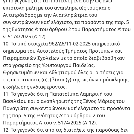
γ) Το γεγονός ότι τα προτεινόμενα στην ώς άνω
επιστολή μέλη με του αναπληρωτές τους και ο
Αντιπρόεδρος με την Αναπληρώτρια του
συγκεντρώνουν κατ’ ελάχιστο, τα προσόντα της παρ. 5
της Ενότητας Α’ του άρθρου 2 του Παραρτήματος Α’ του
ν. 5174/2025 (Α’ 12).
10. Το υπό στοιχεία 962/Δ6/11-02-2025 υπηρεσιακό
σημείωμα του Αυτοτελούς Τμήματος Προτύπων και
Πειραματικών Σχολείων με το οποίο διαβιβάσθηκαν
στο γραφείο της Υφυπουργού Παιδείας,
Θρησκευμάτων και Αθλητισμού όλες οι αιτήσεις για
τις περιπτώσεις (α), (β) και (γ) της ως άνω πρόσκλησης
εκδήλωσης ενδιαφέροντος.
11. Το γεγονός ότι η Παπατσίμπα Λαμπρινή του
Βασιλείου και ο αναπληρωτής της Ξένος Μάριος του
Παναγιώτη συγκεντρώνουν κατ’ ελάχιστο τα προσόντα
της παρ. 5 της Ενότητας Α’ του άρθρου 2 του
Παραρτήματος Α’ του ν. 5174/2025 (Α’ 12).
12. Το γεγονός ότι από τις διατάξεις της παρούσας δεν