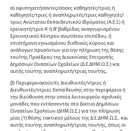
α) αφυπηρετήσαντες/σασες καθηγητές/τριες ή
καθηγητές/τριες ή αναπληρωτές/τριες καθηγητές/
τριες Ανώτατου Εκπαιδευτικού Ιδρύματος (Α.Ε.Ι.) ή
ερευνητή/τρια Α’ ή Β’ βαθμίδας αναγνωρισμένου
Ερευνητικού Κέντρου ανωτάτου επιπέδου, ή
επιστήμονα εγνωσμένου διεθνούς κύρους και
ανάλογων προσόντων για την πλήρωση της θέσης
του/της Προέδρου της Διοικούσας Επιτροπής
Δημόσιων Ωνασείων Σχολείων (Δ.Ε.ΔΗΜ.Ω.Σ.) και
αυτής του/της αναπληρωτή/τριας του/της,
β) Περιφερειακούς/ές Διευθυντές/ντριες ή
Διευθυντές/ντριες Εκπαίδευσης στην περιφέρεια ή
την διεύθυνση στην οποία λειτουργούν σχολικές
μονάδες που εντάσσονται στο Δίκτυο Δημόσιων
Ωνασείων Σχολείων (ΔΗΜ.Ω.Σ.) για την πλήρωση
μίας (1) θέσης τακτικού μέλους της Δ.Ε.ΔΗΜ.Ω.Σ.. και
αυτής του/της αναπληρωτή/τριας του/της, όπως οι