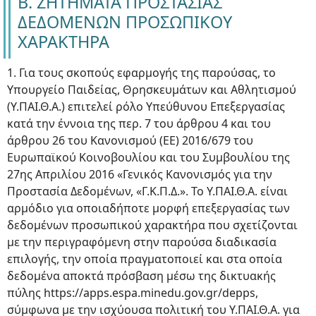
Β. ΖΗΤΗΜΑΤΑ ΠΡΟΣΤΑΣΙΑΣ
ΔΕΔΟΜΕΝΩΝ ΠΡΟΣΩΠΙΚΟΥ
ΧΑΡΑΚΤΗΡΑ
1. Για τους σκοπούς εφαρμογής της παρούσας, το
Υπουργείο Παιδείας, Θρησκευμάτων και Αθλητισμού
(Υ.ΠΑΙ.Θ.Α.) επιτελεί ρόλο Υπεύθυνου Επεξεργασίας
κατά την έννοια της περ. 7 του άρθρου 4 και του
άρθρου 26 του Κανονισμού (ΕΕ) 2016/679 του
Ευρωπαϊκού Κοινοβουλίου και του Συμβουλίου της
27ης Απριλίου 2016 «Γενικός Κανονισμός για την
Προστασία Δεδομένων, «Γ.Κ.Π.Δ.». Το Υ.ΠΑΙ.Θ.Α. είναι
αρμόδιο για οποιαδήποτε μορφή επεξεργασίας των
δεδομένων προσωπικού χαρακτήρα που σχετίζονται
με την περιγραφόμενη στην παρούσα διαδικασία
επιλογής, την οποία πραγματοποιεί και στα οποία
δεδομένα αποκτά πρόσβαση μέσω της δικτυακής
πύλης https://apps.espa.minedu.gov.gr/depps,
σύμφωνα με την ισχύουσα πολιτική του Υ.ΠΑΙ.Θ.Α. για