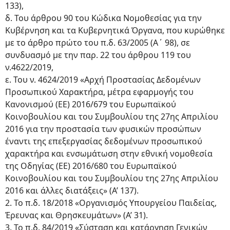
133),
δ. Του άρθρου 90 του Κώδικα Νομοθεσίας για την
Κυβέρνηση και τα Κυβερνητικά Όργανα, που κυρώθηκε
με το άρθρο πρώτο του π.δ. 63/2005 (Α΄ 98), σε
συνδυασμό με την παρ. 22 του άρθρου 119 του
ν.4622/2019,
ε. Του ν. 4624/2019 «Αρχή Προστασίας Δεδομένων
Προσωπικού Χαρακτήρα, μέτρα εφαρμογής του
Κανονισμού (ΕΕ) 2016/679 του Ευρωπαϊκού
Κοινοβουλίου και του Συμβουλίου της 27ης Απριλίου
2016 για την προστασία των φυσικών προσώπων
έναντι της επεξεργασίας δεδομένων προσωπικού
χαρακτήρα και ενσωμάτωση στην εθνική νομοθεσία
της Οδηγίας (ΕΕ) 2016/680 του Ευρωπαϊκού
Κοινοβουλίου και του Συμβουλίου της 27ης Απριλίου
2016 και άλλες διατάξεις» (Α’ 137).
2. Το π.δ. 18/2018 «Οργανισμός Υπουργείου Παιδείας,
Έρευνας και Θρησκευμάτων» (A’ 31).
3. Το π.δ. 84/2019 «Σύσταση και κατάργηση Γενικών