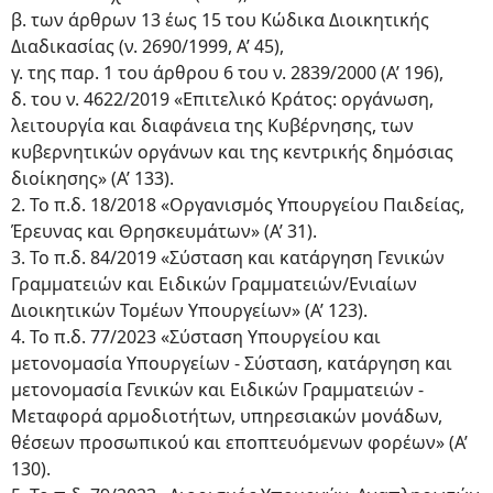
β. των άρθρων 13 έως 15 του Κώδικα Διοικητικής
Διαδικασίας (ν. 2690/1999, Α’ 45),
γ. της παρ. 1 του άρθρου 6 του ν. 2839/2000 (Α’ 196),
δ. του ν. 4622/2019 «Επιτελικό Κράτος: οργάνωση,
λειτουργία και διαφάνεια της Κυβέρνησης, των
κυβερνητικών οργάνων και της κεντρικής δημόσιας
διοίκησης» (Α’ 133).
2. Το π.δ. 18/2018 «Οργανισμός Υπουργείου Παιδείας,
Έρευνας και Θρησκευμάτων» (Α’ 31).
3. Το π.δ. 84/2019 «Σύσταση και κατάργηση Γενικών
Γραμματειών και Ειδικών Γραμματειών/Ενιαίων
Διοικητικών Τομέων Υπουργείων» (Α’ 123).
4. Το π.δ. 77/2023 «Σύσταση Υπουργείου και
μετονομασία Υπουργείων - Σύσταση, κατάργηση και
μετονομασία Γενικών και Ειδικών Γραμματειών -
Μεταφορά αρμοδιοτήτων, υπηρεσιακών μονάδων,
θέσεων προσωπικού και εποπτευόμενων φορέων» (Α’
130).