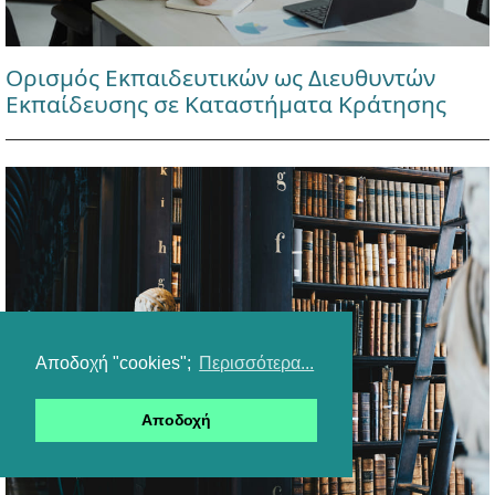
Ορισμός Εκπαιδευτικών ως Διευθυντών
Εκπαίδευσης σε Καταστήματα Κράτησης
Αποδοχή "cookies";
Περισσότερα...
Αποδοχή