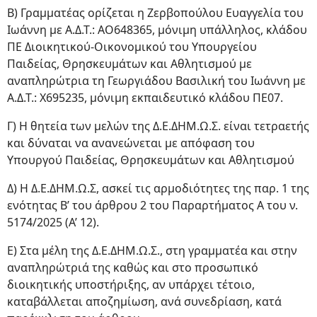
Β) Γραμματέας ορίζεται η Ζερβοπούλου Ευαγγελία του
Ιωάννη με Α.Δ.Τ.: ΑΟ648365, μόνιμη υπάλληλος, κλάδου
ΠΕ Διοικητικού-Οικονομικού του Υπουργείου
Παιδείας, Θρησκευμάτων και Αθλητισμού με
αναπληρώτρια τη Γεωργιάδου Βασιλική του Ιωάννη με
Α.Δ.Τ.: Χ695235, μόνιμη εκπαιδευτικό κλάδου ΠΕ07.
Γ) Η θητεία των μελών της Δ.Ε.ΔΗΜ.Ω.Σ. είναι τετραετής
και δύναται να ανανεώνεται με απόφαση του
Υπουργού Παιδείας, Θρησκευμάτων και Αθλητισμού
Δ) Η Δ.Ε.ΔΗΜ.Ω.Σ, ασκεί τις αρμοδιότητες της παρ. 1 της
ενότητας Β’ του άρθρου 2 του Παραρτήματος Α του ν.
5174/2025 (Α’ 12).
Ε) Στα μέλη της Δ.Ε.ΔΗΜ.Ω.Σ., στη γραμματέα και στην
αναπληρώτριά της καθώς και στο προσωπικό
διοικητικής υποστήριξης, αν υπάρχει τέτοιο,
καταβάλλεται αποζημίωση, ανά συνεδρίαση, κατά