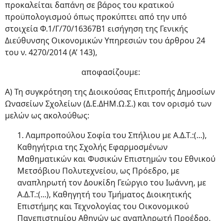
προκαλείται δαπάνη σε βάρος του κρατικού
προϋπολογισμού όπως προκύπτει από την υπό
στοιχεία Φ.1/Γ/70/16367Β1 εισήγηση της Γενικής
Διεύθυνσης Οικονομικών Υπηρεσιών του άρθρου 24
του ν. 4270/2014 (Α’ 143),
αποφασίζουμε:
Α) Τη συγκρότηση της Διοικούσας Επιτροπής Δημοσίων
Ωνασείων Σχολείων (Δ.Ε.ΔΗΜ.Ω.Σ.) και τον ορισμό των
μελών ως ακολούθως:
1. Λαμπροπούλου Σοφία του Σπήλιου με Α.Δ.Τ.:(...),
Kαθηγήτρια της Σχολής Εφαρμοσμένων
Μαθηματικών και Φυσικών Επιστημών του Εθνικού
Μετσόβιου Πολυτεχνείου, ως Πρόεδρο, με
αναπληρωτή τον Δουκίδη Γεώργιο του Ιωάννη, με
Α.Δ.Τ.:(...), Καθηγητή του Τμήματος Διοικητικής
Επιστήμης και Τεχνολογίας του Οικονομικού
Πανεπιστημίου Αθηνών ως αναπληρωτή Προέδρο.