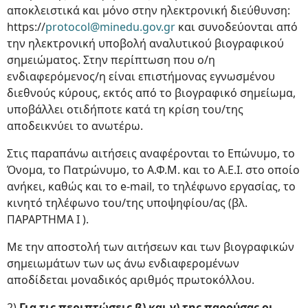
αποκλειστικά και μόνο στην ηλεκτρονική διεύθυνση:
https://
protocol@minedu.gov.gr
και συνοδεύονται από
την ηλεκτρονική υποβολή αναλυτικού βιογραφικού
σημειώματος. Στην περίπτωση που ο/η
ενδιαφερόμενος/η είναι επιστήμονας εγνωσμένου
διεθνούς κύρους, εκτός από το βιογραφικό σημείωμα,
υποβάλλει οτιδήποτε κατά τη κρίση του/της
αποδεικνύει το ανωτέρω.
Στις παραπάνω αιτήσεις αναφέρονται το Επώνυμο, το
Όνομα, το Πατρώνυμο, το Α.Φ.Μ. και το Α.Ε.Ι. στο οποίο
ανήκει, καθώς και το e-mail, το τηλέφωνο εργασίας, το
κινητό τηλέφωνο του/της υποψηφίου/ας (βλ.
ΠΑΡΑΡΤΗΜΑ I ).
Με την αποστολή των αιτήσεων και των βιογραφικών
σημειωμάτων των ως άνω ενδιαφερομένων
αποδίδεται μοναδικός αριθμός πρωτοκόλλου.
2)
Για τις περιπτώσεις β) και γ) της παρούσας οι