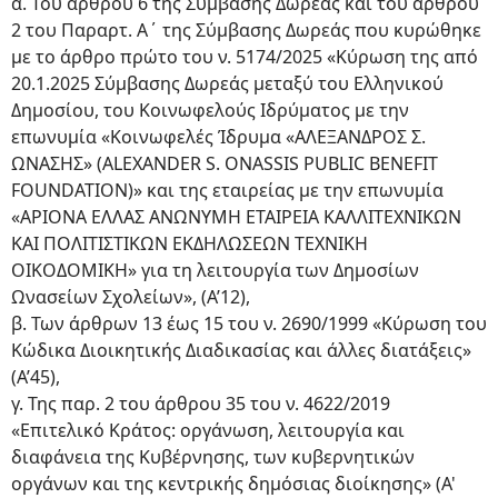
α. Του άρθρου 6 της Σύμβασης Δωρεάς και του άρθρου
2 του Παραρτ. Α΄ της Σύμβασης Δωρεάς που κυρώθηκε
με το άρθρο πρώτο του ν. 5174/2025 «Κύρωση της από
20.1.2025 Σύμβασης Δωρεάς μεταξύ του Ελληνικού
Δημοσίου, του Κοινωφελούς Ιδρύματος με την
επωνυμία «Κοινωφελές Ίδρυμα «ΑΛΕΞΑΝΔΡΟΣ Σ.
ΩΝΑΣΗΣ» (ΑLEXANDER S. ONASSIS PUBLIC BENEFIT
FOUNDATION)» και της εταιρείας με την επωνυμία
«ΑΡΙΟΝΑ ΕΛΛΑΣ ΑΝΩΝΥΜΗ ΕΤΑΙΡΕΙΑ ΚΑΛΛΙΤΕΧΝΙΚΩΝ
ΚΑΙ ΠΟΛΙΤΙΣΤΙΚΩΝ ΕΚΔΗΛΩΣΕΩΝ ΤΕΧΝΙΚΗ
ΟΙΚΟΔΟΜΙΚΗ» για τη λειτουργία των Δημοσίων
Ωνασείων Σχολείων», (A’12),
β. Των άρθρων 13 έως 15 του ν. 2690/1999 «Κύρωση του
Κώδικα Διοικητικής Διαδικασίας και άλλες διατάξεις»
(Α’45),
γ. Της παρ. 2 του άρθρου 35 του ν. 4622/2019
«Επιτελικό Κράτος: οργάνωση, λειτουργία και
διαφάνεια της Κυβέρνησης, των κυβερνητικών
οργάνων και της κεντρικής δημόσιας διοίκησης» (Α'