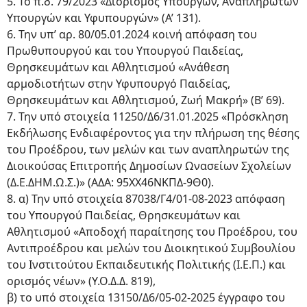
5. Το π.δ. 79/2023 «Διορισμός Υπουργών, Αναπληρωτών
Υπουργών και Υφυπουργών» (Α’ 131).
6. Την υπ’ αρ. 80/05.01.2024 κοινή απόφαση του
Πρωθυπουργού και του Υπουργού Παιδείας,
Θρησκευμάτων και Αθλητισμού «Ανάθεση
αρμοδιοτήτων στην Υφυπουργό Παιδείας,
Θρησκευμάτων και Αθλητισμού, Ζωή Μακρή» (Β’ 69).
7. Την υπό στοιχεία 11250/Δ6/31.01.2025 «Πρόσκληση
Εκδήλωσης Ενδιαφέροντος για την πλήρωση της θέσης
του Προέδρου, των μελών και των αναπληρωτών της
Διοικούσας Επιτροπής Δημοσίων Ωνασείων Σχολείων
(Δ.Ε.ΔΗΜ.Ω.Σ.)» (ΑΔΑ: 95ΧΧ46ΝΚΠΔ-9Θ0).
8. α) Την υπό στοιχεία 87038/Γ4/01-08-2023 απόφαση
του Υπουργού Παιδείας, Θρησκευμάτων και
Αθλητισμού «Αποδοχή παραίτησης του Προέδρου, του
Αντιπροέδρου και μελών του Διοικητικού Συμβουλίου
του Ινστιτούτου Εκπαιδευτικής Πολιτικής (Ι.Ε.Π.) και
ορισμός νέων» (Υ.Ο.Δ.Δ. 819),
β) το υπό στοιχεία 13150/Δ6/05-02-2025 έγγραφο του