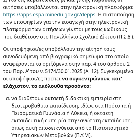
αιτήσεις υποβάλλονται στην ηλεκτρονική πλατφόρμα:
https://apps.espa.minedu.gov.gr/depps.
Η πιστοποίηση
των υποψηφίων για την εισαγωγή στην ηλεκτρονική
πλατφόρμα των αιτήσεων γίνεται με τους κωδικούς
που διαθέτουν στο Πανελλήνιο Σχολικό Δίκτυο (Π.Σ.Δ.).
Οι υποψήφιοι/ες υποβάλλουν την αίτησή τους
συνοδευόμενη από βιογραφικό σημείωμα στο οποίο
αναφέρονται τα οριζόμενα στην παρ. 4 του άρθρου 2
του Παρ. Α’ του ν. 5174/30.01.2025 (Α΄12). Συγκεκριμένα
οι υποψήφιοι/ες πρέπει
να συγκεντρώνουν, κατ’
ελάχιστον, τα ακόλουθα προσόντα:
να διαθέτουν οκταετή διδακτική εμπειρία στη
δευτεροβάθμια εκπαίδευση, ιδίως στα Πρότυπα ή
Πειραματικά Γυμνάσια ή Λύκεια, ή οκταετή
εκπαιδευτική εμπειρία στην ανώτατη εκπαίδευση,
όπως αυτή αποδεικνύεται από το Πιστοποιητικό
Υπηρεσιακών Μεταβολών (Π.Υ.Μ),