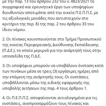
με την παρ. 13 του άρθρου 232 του ν. 4823/2021 το
συγγραφικό και ερευνητικό έργο των υποψηφίων
διευθυντών αποτιμάται από την οικεία Π.Ε.Π.Π.Σ. με
τις αξιολογικές μονάδες που αντιστοιχούν στο
κριτήριο της περ. δ) της παρ. 2 του άρθρου 33 του
ίδιου νόμου.
2. Οι πίνακες κοινοποιούνται στο Τμήμα Προσωπικού
της οικείας Περιφερειακής Διεύθυνσης Εκπαίδευσης
(Π.Δ.Ε.), το οποίο μεριμνά για την ανάρτησή τους στην
ιστοσελίδα της Π.Δ.Ε.
3. Οι υποψήφιοι μπορούν να υποβάλουν ένσταση κατά
των πινάκων μέσα σε τρεις (3) εργάσιμες ημέρες από
την επόμενη της ανάρτησής τους. Οι ενστάσεις
υποβάλλονται μέσω της ειδικής εφαρμογής της
υποβολής αιτήσεων της παρ. 4 τους άρθρου 1.
4. Οι Π.Ε.Π.Π.Σ. αποφαίνονται αιτιολογημένα για τις
ενστάσεις, αναπροσαρμόζουν τους πίνακες και