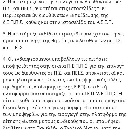
2. Η προκήρυξη για την επιλογή των Διευθυντών των
Π.Σ. και ΠΕΙ.Σ. αναρτάται στις ιστοσελίδες των
Περιφερειακών Διευθύνσεων Εκπαίδευσης, της
Δ.Ε.Π.Π.Σ., καθώς και στην ιστοσελίδα του Α.Σ.Ε.Π.
3. Η προκήρυξη εκδίδεται τρεις (3) τουλάχιστον μήνες
πριν από τη λήξη της θητείας των Διευθυντών σε Π.Σ.
και ΠΕΙ.Σ.
4. Οι ενδιαφερόμενοι υποβάλλουν τις αιτήσεις
υποψηφιότητας στην οικεία Π.Ε.Π.Π.Σ. για την επιλογή
τους ως Διευθυντές σε Π.Σ. και ΠΕΙ.Σ. αποκλειστικά και
μόνο ηλεκτρονικά μέσω της ενιαίας ψηφιακής πύλης
της Δημόσιας Διοίκησης (gov.gr, ΕΨΠ) σε ειδική
πλατφόρμα που υποστηρίζεται από Ι.Ε.Π./Δ.Ε.Π.Π.Σ. Η
αίτηση κάθε υποψηφίου συνοδεύεται από τα αναγκαία
δικαιολογητικά σε ψηφιακή μορφή. Η πιστοποίηση
των υποψηφίων για την εισαγωγή στην πλατφόρμα της
αίτησης γίνεται με τους κωδικούς που οι υποψήφιοι
διαθέτουν στο Πανελλήνιο Σχολικό Δίκτυο. Κατά την