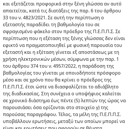
και εξετάζεται προφορικά στην ξένη γλώσσα αν αυτό
απαιτείται, κατά τις διατάξεις της παρ. 6 του άρθρου
33 του ν. 4823/2021. Σε αυτή την περίπτωση ο
εξεταστής παραδίδει τη βαθμολογία του σε
σφραγισμένο φάκελο στον πρόεδρο της Π.Ε.Π.Π.Σ. Σε
περίπτωση που η εξέταση της ξένης γλώσσας δεν είναι
εφικτό να πραγματοποιηθεί με φυσική παρουσία του
εξεταστή και η εξέταση γίνεται εξ αποστάσεως με τη
χρήση ηλεκτρονικών μέσων, σύμφωνα με την παρ. 1
του άρθρου 374 του ν. 4957/2022, η παράδοση της
βαθμολογίας του γίνεται με οποιοδήποτε πρόσφορο
μέσο και σε χρόνο που θα κρίνει ο πρόεδρος της
Π.Ε.Π.Π.Σ. έτσι ώστε να διασφαλίζεται το αδιάβλητο
της διαδικασίας. Στη συνέχεια ο υποψήφιος καλείται
σε χρονικό διάστημα έως πέντε (5) λεπτών της ώρας να
παρουσιάσει όσα ορίζονται στο στοιχείο γ) της
παρούσας παραγράφου. Τέλος, τα μέλη της Π.Ε.Π.Π.Σ.
υποβάλλουν ερωτήσεις, μεταξύ των οποίων μπορεί να
είναι και ερωτήσεις που αφορούν σε θέματα