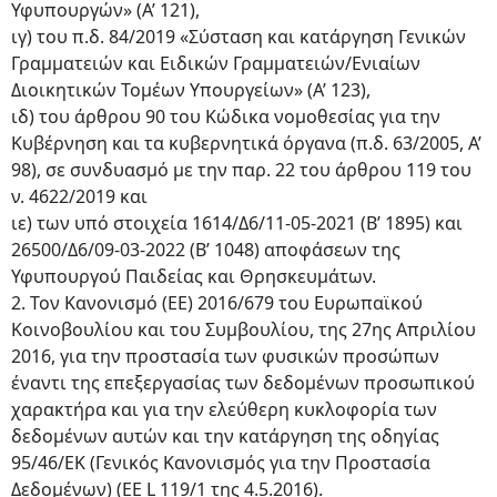
Υφυπουργών» (Α’ 121),
ιγ) του π.δ. 84/2019 «Σύσταση και κατάργηση Γενικών
Γραμματειών και Ειδικών Γραμματειών/Ενιαίων
Διοικητικών Τομέων Υπουργείων» (Α’ 123),
ιδ) του άρθρου 90 του Κώδικα νομοθεσίας για την
Κυβέρνηση και τα κυβερνητικά όργανα (π.δ. 63/2005, Α’
98), σε συνδυασμό με την παρ. 22 του άρθρου 119 του
ν. 4622/2019 και
ιε) των υπό στοιχεία 1614/Δ6/11-05-2021 (Β’ 1895) και
26500/Δ6/09-03-2022 (Β’ 1048) αποφάσεων της
Υφυπουργού Παιδείας και Θρησκευμάτων.
2. Τον Κανονισμό (ΕΕ) 2016/679 του Ευρωπαϊκού
Κοινοβουλίου και του Συμβουλίου, της 27ης Απριλίου
2016, για την προστασία των φυσικών προσώπων
έναντι της επεξεργασίας των δεδομένων προσωπικού
χαρακτήρα και για την ελεύθερη κυκλοφορία των
δεδομένων αυτών και την κατάργηση της οδηγίας
95/46/ΕΚ (Γενικός Κανονισμός για την Προστασία
Δεδομένων) (ΕΕ L 119/1 της 4.5.2016).