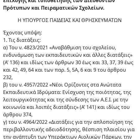
επιλογής και τοποθέτησης των Διευθυντών
Πρότυπων και Πειραματικών Σχολείων.
Η ΥΠΟΥΡΓΟΣ ΠΑΙΔΕΙΑΣ ΚΑΙ ΘΡΗΣΚΕΥΜΑΤΩΝ
Έχοντας υπόψη:
1. Τις διατάξεις:
α) Του ν. 4823/2021 «Αναβάθμιση του σχολείου,
ενδυνάμωση των εκπαιδευτικών και άλλες διατάξεις»
(Α’ 136) και ιδίως των άρθρων 30 έως και 33, 37, 39 έως
και 42, 49, 64 και των παρ. 5, 5Α, 6 και 9 του άρθρου
232,
β) του ν. 4957/2022 «Νέοι Ορίζοντες στα Ανώτατα
Εκπαιδευτικά Ιδρύματα: Ενίσχυση της ποιότητας, της
λειτουργικότητας και της σύνδεσης των Α.Ε.Ι. με την
κοινωνία και λοιπές διατάξεις» (Α’ 141) και ιδίως του
άρθρου 374,
γ) του ν. 4964/2022 «Διατάξεις για την απλοποίηση της
περιβαλλοντικής αδειοδότησης, θέσπιση πλαισίου για
την ανάπτυξη των Υπεράκτιων Αιολικών Πάρκων, την