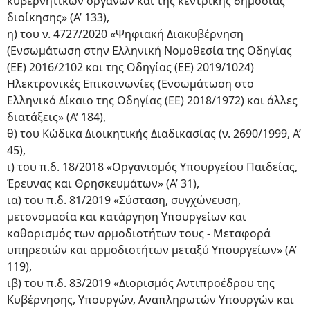
κυβερνητικών οργάνων και της κεντρικής δημόσιας
διοίκησης» (Α’ 133),
η) του ν. 4727/2020 «Ψηφιακή Διακυβέρνηση
(Ενσωμάτωση στην Ελληνική Νομοθεσία της Οδηγίας
(ΕΕ) 2016/2102 και της Οδηγίας (ΕΕ) 2019/1024)
Ηλεκτρονικές Επικοινωνίες (Ενσωμάτωση στο
Ελληνικό Δίκαιο της Οδηγίας (ΕΕ) 2018/1972) και άλλες
διατάξεις» (Α’ 184),
θ) του Κώδικα Διοικητικής Διαδικασίας (ν. 2690/1999, Α’
45),
ι) του π.δ. 18/2018 «Οργανισμός Υπουργείου Παιδείας,
Έρευνας και Θρησκευμάτων» (Α’ 31),
ια) του π.δ. 81/2019 «Σύσταση, συγχώνευση,
μετονομασία και κατάργηση Υπουργείων και
καθορισμός των αρμοδιοτήτων τους - Μεταφορά
υπηρεσιών και αρμοδιοτήτων μεταξύ Υπουργείων» (Α’
119),
ιβ) του π.δ. 83/2019 «Διορισμός Αντιπροέδρου της
Κυβέρνησης, Υπουργών, Αναπληρωτών Υπουργών και