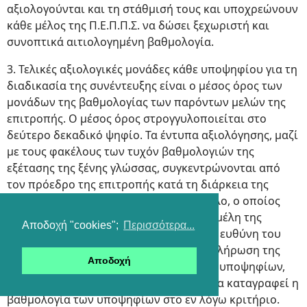
αξιολογούνται και τη στάθμισή τους και υποχρεώνουν
κάθε μέλος της Π.Ε.Π.Π.Σ. να δώσει ξεχωριστή και
συνοπτικά αιτιολογημένη βαθμολογία.
3. Τελικές αξιολογικές μονάδες κάθε υποψηφίου για τη
διαδικασία της συνέντευξης είναι ο μέσος όρος των
μονάδων της βαθμολογίας των παρόντων μελών της
επιτροπής. Ο μέσος όρος στρογγυλοποιείται στο
δεύτερο δεκαδικό ψηφίο. Τα έντυπα αξιολόγησης, μαζί
με τους φακέλους των τυχόν βαθμολογιών της
εξέτασης της ξένης γλώσσας, συγκεντρώνονται από
τον πρόεδρο της επιτροπής κατά τη διάρκεια της
συνεδρίασης και φυλάσσονται σε φάκελο, ο οποίος
μονογράφεται από τον πρόεδρο και τα μέλη της
Αποδοχή "cookies";
Περισσότερα...
επιτροπής. Οι φάκελοι φυλάσσονται με ευθύνη του
προέδρου της Π.Ε.Π.Π.Σ. μέχρι την ολοκλήρωση της
Αποδοχή
διαδικασίας της συνέντευξης όλων των υποψηφίων,
οπότε αποσφραγίζονται προκειμένου να καταγραφεί η
βαθμολογία των υποψηφίων στο εν λόγω κριτήριο.