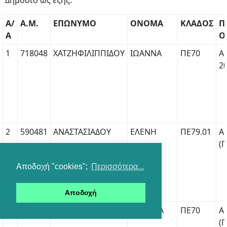
Δημόσιο ως εξής:
Α/
Α.Μ.
ΕΠΩΝΥΜΟ
ΟΝΟΜΑ
ΚΛΑΔΟΣ
Π
Α
Ο
1
718048
ΧΑΤΖΗΦΙΛΙΠΠΙΔΟΥ
ΙΩΑΝΝΑ
ΠΕ70
Α΄
2
2
590481
ΑΝΑΣΤΑΣΙΑΔΟΥ
ΕΛΕΝΗ
ΠΕ79.01
Α
(Π
Αποδοχή "cookies";
Περισσότερα...
Αποδοχή
3
614561
ΜΟΥΧΤΑΡΗ
ΕΥΘΑΛΙΑ
ΠΕ70
Α
(Π