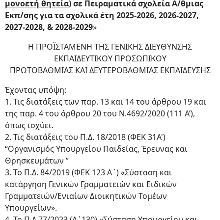
μονοετή θητεία
) σε Πειραματικά σχολεία Α/θμιας
Εκπ/σης για τα σχολικά έτη 2025-2026, 2026-2027,
2027-2028, & 2028-2029
»
Η ΠΡΟΪΣΤΑΜΕΝΗ ΤΗΣ ΓΕΝΙΚΗΣ ΔΙΕΥΘΥΝΣΗΣ
ΕΚΠΑΙΔΕΥΤΙΚΟΥ ΠΡΟΣΩΠΙΚΟΥ
ΠΡΩΤΟΒΑΘΜΙΑΣ ΚΑΙ ΔΕΥΤΕΡΟΒΑΘΜΙΑΣ ΕΚΠΑΙΔΕΥΣΗΣ
Έχοντας υπόψη:
1. Τις διατάξεις των παρ. 13 και 14 του άρθρου 19 και
της παρ. 4 του άρθρου 20 του Ν.4692/2020 (111 Α’),
όπως ισχύει.
2. Τις διατάξεις του Π.Δ. 18/2018 (ΦΕΚ 31Α')
“Οργανισμός Υπουργείου Παιδείας, Έρευνας και
Θρησκευμάτων ”
3. Το Π.Δ. 84/2019 (ΦΕΚ 123 Α΄) «Σύσταση και
κατάργηση Γενικών Γραμματειών και Ειδικών
Γραμματειών/Ενιαίων Διοικητικών Τομέων
Υπουργείων».
4. Το Π.Δ.77/2023 (Α΄130) «Σύσταση Υπουργείου και