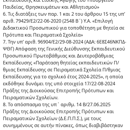
Εκπαίδευσης και Ειδικής Αγωγής του Υπουργείου
Παιδείας, Θρησκευμάτων και Αθλητισμού»
6. Τις διατάξεις των παρ. 1 και 2 του άρθρου 15 της υπ’
αριθ. 79429/Ε2/22-06-2020 (2548 Β΄) Υ.Α. «Επιλογή
Διδακτικού Προσωπικού για τοποθέτηση με θητεία σε
Πρότυπα και Πειραματικά Σχολεία»
7. Την υπ’ αριθ. 96904/Ε2/29-08-2024 (ΑΔΑ: 6Ε8Σ46ΝΚΠΔ-
ΨΘΓ) Απόφαση της Γενικής Διεύθυνσης Εκπαιδευτικού
Προσωπικού Πρωτοβάθμιας και Δευτεροβάθμιας
Εκπαίδευσης «Παράταση θητείας εκπαιδευτικών Π/
θμιας Εκπαίδευσης σε Πειραματικά Σχολεία Π/θμιας
Εκπαίδευσης για το σχολικό έτος 2024-2025», η οποία
εκδόθηκε δυνάμει της υπό στοιχεία 17/22-08-2024
Πράξης της Διοικούσας Επιτροπής Πρότυπων και
Πειραματικών Σχολείων.
8. Το απόσπασμα της υπ΄ αριθμ. 14 Β/27.06.2025
Πράξης της Διοικούσας Επιτροπής Πρότυπων και
Πειραματικών Σχολείων (Δ.Ε.Π.Π.Σ.), με τους
συνημμένους σε αυτήν πίνακες, όπως διαβιβάστηκαν