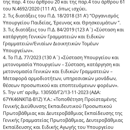
της παρ. 4 του άρθρου 20 και της παρ.4 του άρθρου 61
του Ν.4692/2020 (111 Α’), όπως ισχύει.
2. Τις διατάξεις του Π.Δ. 18/2018 (31 Α') “Οργανισμός
Υπουργείου Παιδείας, Έρευνας και Θρησκευμάτων ”.
3. Τις διατάξεις του Π.Δ. 84/2019 (123 Α΄) «Σύσταση και
κατάργηση Γενικών Γραμματειών και Ειδικών
Γραμματειών/Ενιαίων Διοικητικών Τομέων
Υπουργείων».
4. Το Π.Δ. 77/2023 (130 Α΄) «Σύσταση Υπουργείου και
μετονομασία Υπουργείων – Σύσταση, κατάργηση και
μετονομασία Γενικών και Ειδικών Γραμματειών –
Μεταφορά αρμοδιοτήτων, υπηρεσιακών μονάδων,
θέσεων προσωπικού και εποπτευόμενων φορέων».
5. Την υπ’ αριθμ. 130500/Γ2/13-11-2023 (ΑΔΑ:
67ΥΚ46ΝΚΠΔ-Β1Ζ) Υ.Α.: «Τοποθέτηση Προϊσταμένης
Γενικής Διεύθυνσης Εκπαιδευτικού Προσωπικού
Πρωτοβάθμιας και Δευτεροβάθμιας Εκπαίδευσης της
Γενικής Γραμματείας Πρωτοβάθμιας, Δευτεροβάθμιας
Εκπαίδευσης και Ειδικής Αγωγής του Υπουργείου