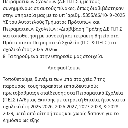
Πειραματικών Σχολείων (Δ.Ε.Π.Π.Σ.), με τους
συνημμένους σε αυτούς πίνακες, όπως διαβιβάστηκαν
στην υπηρεσία μας με το υπ΄αριθμ. 5355/Δ6/10- 9 -2025
ΥΣ του Αυτοτελούς Τμήματος Πρότυπων και
Πειραματικών Σχολείων: «Διαβίβαση Πράξης Δ.Ε.Π.Π.Σ
για τοποθέτηση με μονοετή και τετραετή θητεία στα
Πρότυπα και Πειραματικά Σχολεία (Π.Σ. & ΠΕΙ.Σ.) το
σχολικό έτος 2025-2026»
8. Τα τηρούμενα στην υπηρεσία μας στοιχεία.
Αποφασίζουμε
Τοποθετούμε, δυνάμει των υπό στοιχεία 7 της
παρούσας, τους παρακάτω εκπαιδευτικούς
πρωτοβάθμιας εκπαίδευσης στα Πειραματικά Σχολεία
(ΠΕΙ.Σ.) Α/θμιας Εκπ/σης με τετραετή θητεία, ήτοι για τα
σχολικά έτη 2025-2026, 2026-2027, 2027-2028, & 2028-
2029, μετά από αίτησή τους και χωρίς δαπάνη για το
Δημόσιο ως εξής: