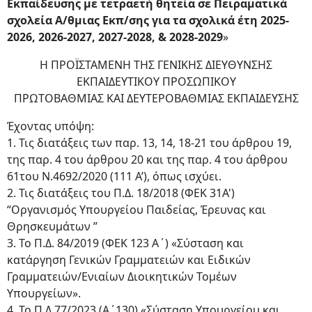
Εκπαίδευσης με τετραετή θητεία σε Πειραματικά
σχολεία Α/θμιας Εκπ/σης για τα σχολικά έτη 2025-
2026, 2026-2027, 2027-2028, & 2028-2029
»
Η ΠΡΟΪΣΤΑΜΕΝΗ ΤΗΣ ΓΕΝΙΚΗΣ ΔΙΕΥΘΥΝΣΗΣ
ΕΚΠΑΙΔΕΥΤΙΚΟΥ ΠΡΟΣΩΠΙΚΟΥ
ΠΡΩΤΟΒΑΘΜΙΑΣ ΚΑΙ ΔΕΥΤΕΡΟΒΑΘΜΙΑΣ ΕΚΠΑΙΔΕΥΣΗΣ
Έχοντας υπόψη:
1. Τις διατάξεις των παρ. 13, 14, 18-21 του άρθρου 19,
της παρ. 4 του άρθρου 20 και της παρ. 4 του άρθρου
61του Ν.4692/2020 (111 Α’), όπως ισχύει.
2. Τις διατάξεις του Π.Δ. 18/2018 (ΦΕΚ 31Α')
“Οργανισμός Υπουργείου Παιδείας, Έρευνας και
Θρησκευμάτων ”
3. Το Π.Δ. 84/2019 (ΦΕΚ 123 Α΄) «Σύσταση και
κατάργηση Γενικών Γραμματειών και Ειδικών
Γραμματειών/Ενιαίων Διοικητικών Τομέων
Υπουργείων».
4. Το Π.Δ.77/2023 (Α΄130) «Σύσταση Υπουργείου και