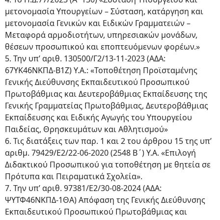
μετονομασία Υπουργείων – Σύσταση, κατάργηση και
μετονομασία Γενικών και Ειδικών Γραμματειών –
Μεταφορά αρμοδιοτήτων, υπηρεσιακών μονάδων,
θέσεων προσωπικού και εποπτευόμενων φορέων.»
5. Την υπ’ αριθ. 130500/Γ2/13-11-2023 (ΑΔΑ:
67ΥΚ46ΝΚΠΔ-Β1Ζ) Υ.Α.: «Τοποθέτηση Προϊσταμένης
Γενικής Διεύθυνσης Εκπαιδευτικού Προσωπικού
Πρωτοβάθμιας και Δευτεροβάθμιας Εκπαίδευσης της
Γενικής Γραμματείας Πρωτοβάθμιας, Δευτεροβάθμιας
Εκπαίδευσης και Ειδικής Αγωγής του Υπουργείου
Παιδείας, Θρησκευμάτων και Αθλητισμού»
6. Τις διατάξεις των παρ. 1 και 2 του άρθρου 15 της υπ’
αριθμ. 79429/Ε2/22-06-2020 (2548 Β΄) Υ.Α. «Επιλογή
Διδακτικού Προσωπικού για τοποθέτηση με θητεία σε
Πρότυπα και Πειραματικά Σχολεία».
7. Την υπ’ αριθ. 97381/Ε2/30-08-2024 (ΑΔΑ:
ΨΥΤΦ46ΝΚΠΔ-1ΘΑ) Απόφαση της Γενικής Διεύθυνσης
Εκπαιδευτικού Προσωπικού Πρωτοβάθμιας και