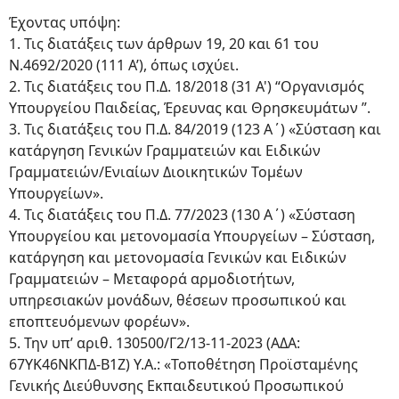
Έχοντας υπόψη:
1. Τις διατάξεις των άρθρων 19, 20 και 61 του
Ν.4692/2020 (111 Α’), όπως ισχύει.
2. Τις διατάξεις του Π.Δ. 18/2018 (31 Α') “Οργανισμός
Υπουργείου Παιδείας, Έρευνας και Θρησκευμάτων ”.
3. Τις διατάξεις του Π.Δ. 84/2019 (123 Α΄) «Σύσταση και
κατάργηση Γενικών Γραμματειών και Ειδικών
Γραμματειών/Ενιαίων Διοικητικών Τομέων
Υπουργείων».
4. Τις διατάξεις του Π.Δ. 77/2023 (130 Α΄) «Σύσταση
Υπουργείου και μετονομασία Υπουργείων – Σύσταση,
κατάργηση και μετονομασία Γενικών και Ειδικών
Γραμματειών – Μεταφορά αρμοδιοτήτων,
υπηρεσιακών μονάδων, θέσεων προσωπικού και
εποπτευόμενων φορέων».
5. Την υπ’ αριθ. 130500/Γ2/13-11-2023 (ΑΔΑ:
67ΥΚ46ΝΚΠΔ-Β1Ζ) Υ.Α.: «Τοποθέτηση Προϊσταμένης
Γενικής Διεύθυνσης Εκπαιδευτικού Προσωπικού