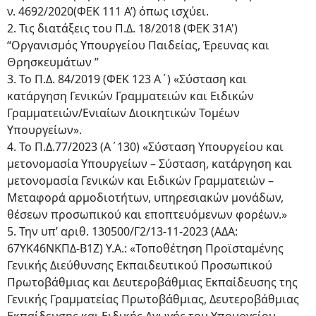
ν. 4692/2020(ΦΕΚ 111 Α’) όπως ισχύει.
2. Τις διατάξεις του Π.Δ. 18/2018 (ΦΕΚ 31Α')
“Οργανισμός Υπουργείου Παιδείας, Έρευνας και
Θρησκευμάτων ”
3. Το Π.Δ. 84/2019 (ΦΕΚ 123 Α΄) «Σύσταση και
κατάργηση Γενικών Γραμματειών και Ειδικών
Γραμματειών/Ενιαίων Διοικητικών Τομέων
Υπουργείων».
4. Το Π.Δ.77/2023 (Α΄130) «Σύσταση Υπουργείου και
μετονομασία Υπουργείων – Σύσταση, κατάργηση και
μετονομασία Γενικών και Ειδικών Γραμματειών –
Μεταφορά αρμοδιοτήτων, υπηρεσιακών μονάδων,
θέσεων προσωπικού και εποπτευόμενων φορέων.»
5. Την υπ’ αριθ. 130500/Γ2/13-11-2023 (ΑΔΑ:
67ΥΚ46ΝΚΠΔ-Β1Ζ) Υ.Α.: «Τοποθέτηση Προϊσταμένης
Γενικής Διεύθυνσης Εκπαιδευτικού Προσωπικού
Πρωτοβάθμιας και Δευτεροβάθμιας Εκπαίδευσης της
Γενικής Γραμματείας Πρωτοβάθμιας, Δευτεροβάθμιας