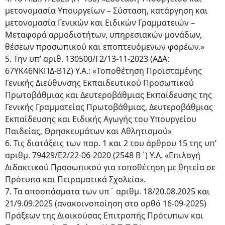
μετονομασία Υπουργείων – Σύσταση, κατάργηση και
μετονομασία Γενικών και Ειδικών Γραμματειών –
Μεταφορά αρμοδιοτήτων, υπηρεσιακών μονάδων,
θέσεων προσωπικού και εποπτευόμενων φορέων.»
5. Την υπ’ αριθ. 130500/Γ2/13-11-2023 (ΑΔΑ:
67ΥΚ46ΝΚΠΔ-Β1Ζ) Υ.Α.: «Τοποθέτηση Προϊσταμένης
Γενικής Διεύθυνσης Εκπαιδευτικού Προσωπικού
Πρωτοβάθμιας και Δευτεροβάθμιας Εκπαίδευσης της
Γενικής Γραμματείας Πρωτοβάθμιας, Δευτεροβάθμιας
Εκπαίδευσης και Ειδικής Αγωγής του Υπουργείου
Παιδείας, Θρησκευμάτων και Αθλητισμού»
6. Τις διατάξεις των παρ. 1 και 2 του άρθρου 15 της υπ’
αριθμ. 79429/Ε2/22-06-2020 (2548 Β΄) Υ.Α. «Επιλογή
Διδακτικού Προσωπικού για τοποθέτηση με θητεία σε
Πρότυπα και Πειραματικά Σχολεία».
7. Τα αποσπάσματα των υπ΄ αριθμ. 18/20.08.2025 και
21/9.09.2025 (ανακοινοποίηση στο ορθό 16-09-2025)
Πράξεων της Διοικούσας Επιτροπής Πρότυπων και