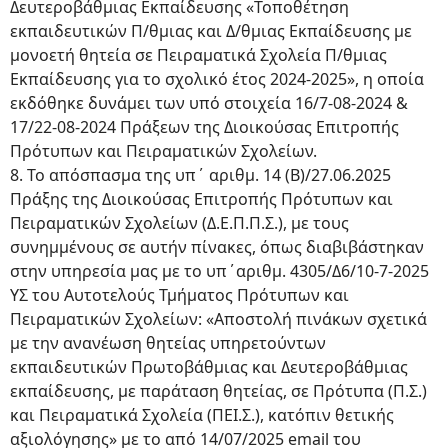
Δευτεροβάθμιας Εκπαίδευσης «Τοποθέτηση
εκπαιδευτικών Π/θμιας και Δ/θμιας Εκπαίδευσης με
μονοετή θητεία σε Πειραματικά Σχολεία Π/θμιας
Εκπαίδευσης για το σχολικό έτος 2024-2025», η οποία
εκδόθηκε δυνάμει των υπό στοιχεία 16/7-08-2024 &
17/22-08-2024 Πράξεων της Διοικούσας Επιτροπής
Πρότυπων και Πειραματικών Σχολείων.
8. Το απόσπασμα της υπ΄ αριθμ. 14 (Β)/27.06.2025
Πράξης της Διοικούσας Επιτροπής Πρότυπων και
Πειραματικών Σχολείων (Δ.Ε.Π.Π.Σ.), με τους
συνημμένους σε αυτήν πίνακες, όπως διαβιβάστηκαν
στην υπηρεσία μας με το υπ΄αριθμ. 4305/Δ6/10-7-2025
ΥΣ του Αυτοτελούς Τμήματος Πρότυπων και
Πειραματικών Σχολείων: «Αποστολή πινάκων σχετικά
με την ανανέωση θητείας υπηρετούντων
εκπαιδευτικών Πρωτοβάθμιας και Δευτεροβάθμιας
εκπαίδευσης, με παράταση θητείας, σε Πρότυπα (Π.Σ.)
και Πειραματικά Σχολεία (ΠΕΙ.Σ.), κατόπιν θετικής
αξιολόγησης» με το από 14/07/2025 email του