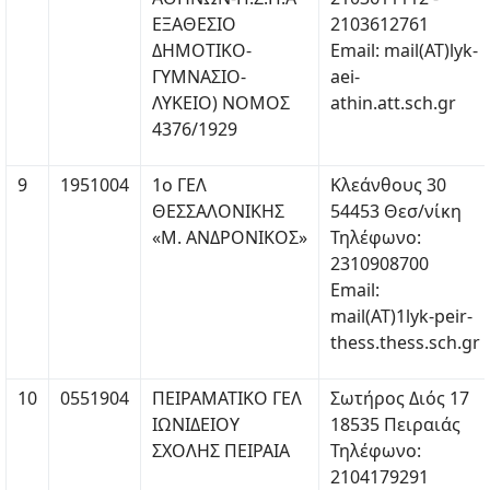
ΕΞΑΘΕΣΙΟ
2103612761
ΔΗΜΟΤΙΚΟ-
Email: mail(ΑΤ)lyk-
ΓΥΜΝΑΣΙΟ-
aei-
ΛΥΚΕΙΟ) ΝΟΜΟΣ
athin.att.sch.gr
4376/1929
9
1951004
1ο ΓΕΛ
Κλεάνθους 30
ΘΕΣΣΑΛΟΝΙΚΗΣ
54453 Θεσ/νίκη
«Μ. ΑΝΔΡΟΝΙΚΟΣ»
Τηλέφωνο:
2310908700
Email:
mail(ΑΤ)1lyk-peir-
thess.thess.sch.gr
10
0551904
ΠΕΙΡΑΜΑΤΙΚΟ ΓΕΛ
Σωτήρος Διός 17
ΙΩΝΙΔΕΙΟΥ
18535 Πειραιάς
ΣΧΟΛΗΣ ΠΕΙΡΑΙΑ
Τηλέφωνο:
2104179291