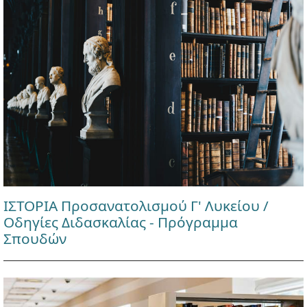
ΙΣΤΟΡΙΑ Προσανατολισμού Γ' Λυκείου /
Οδηγίες Διδασκαλίας - Πρόγραμμα
Σπουδών