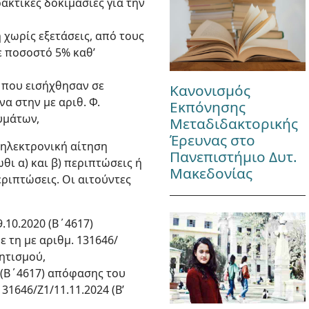
ακτικές δοκιμασίες για την
χωρίς εξετάσεις, από τους
ε ποσοστό 5% καθ’
 που εισήχθησαν σε
Κανονισμός
α στην με αριθ. Φ.
Εκπόνησης
υμάτων,
Μεταδιδακτορικής
Έρευνας στο
 ηλεκτρονική αίτηση
Πανεπιστήμιο Δυτ.
θι α) και β) περιπτώσεις ή
Μακεδονίας
εριπτώσεις. Οι αιτούντες
.10.2020 (Β΄4617)
τη με αριθμ. 131646/
ητισμού,
0 (Β΄4617) απόφασης του
1646/Ζ1/11.11.2024 (Β’