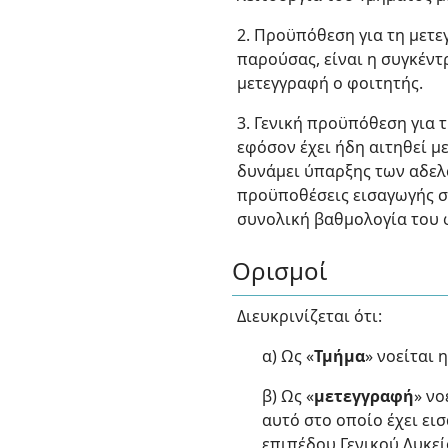
2. Προϋπόθεση για τη μετε
παρούσας, είναι η συγκέντ
μετεγγραφή ο φοιτητής.
3. Γενική προϋπόθεση για 
εφόσον έχει ήδη αιτηθεί μ
δυνάμει ύπαρξης των αδελφ
προϋποθέσεις εισαγωγής σ
συνολική βαθμολογία του φ
Ορισμοί
Διευκρινίζεται ότι:
α) Ως «
Τμήμα
» νοείται 
β) Ως «
μετεγγραφή
» νο
αυτό στο οποίο έχει εισ
επιπέδου Γενικού Λυκεί