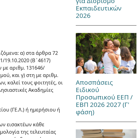
για Διορισμό
Εκπαιδευτικών
2026
ζόμενα: α) στα άρθρα 72
1/19.10.2020 (Β΄4617)
με αριθμ. 131646/
ού, και γ) στη με αριθμ.
Αποσπάσεις
, καλεί τους φοιτητές, οι
Ειδικού
κλησιαστικές Ακαδημίες
Προσωπικού ΕΕΠ /
ΕΒΠ 2026 2027 (Γ'
ίου (ΓΕ.Λ.) ή ημερήσιου ή
φάση)
ων εισακτέων κάθε
μολογία της τελευταίας