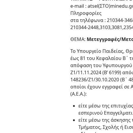
e-mail : atsel(ΣΤΟ)minedu.g
Πληροφορίες
στα τηλέφωνα : 210344-346
210344-2448,3103,3081,235
ΘΕΜΑ:
Μετεγγραφές/Μετακ
Το Υπουργείο Παιδείας, Θρ
έως 81 του Κεφαλαίου Β΄ το
απόφαση του Υφυπουργού Π
Ζ1/11.11.2024 (Β’ 6199) α
148236/Z1/30.10.2020 (Β΄ 
οποίοι έχουν εγγραφεί σε 
(Α.Ε.Α.):
είτε μέσω της επιτυχία
εσπερινού Επαγγελματικ
είτε μέσω της άσκησης
Τμήματος, Σχολής ή Εισ