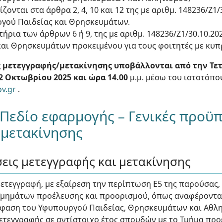
ζονται στα άρθρα 2, 4, 10 και 12 της με αριθμ. 148236/Z1/
γού Παιδείας και Θρησκευμάτων.
ήρια των άρθρων 6 ή 9, της με αριθμ. 148236/Z1/30.10.20
αι Θρησκευμάτων προκειμένου για τους φοιτητές με κυπ
ς μετεγγραφής/μετακίνησης υποβάλλονται από την Τε
2 Οκτωβρίου 2025 και ώρα 14.00
μ.μ. μέσω του ιστοτόπου
ov.gr
.
Πεδίο εφαρμογής – Γενικές προϋ
 μετακίνησης
εις μετεγγραφής και μετακίνησης
μετεγγραφή, με εξαίρεση την περίπτωση Ε5 της παρούσας,
Τμημάτων προέλευσης και προορισμού, όπως αναφέρονται
πόφαση του Υφυπουργού Παιδείας, Θρησκευμάτων και Αθλ
ετεγγραφής σε αντίστοιχο έτος σπουδών με το Τμήμα προ