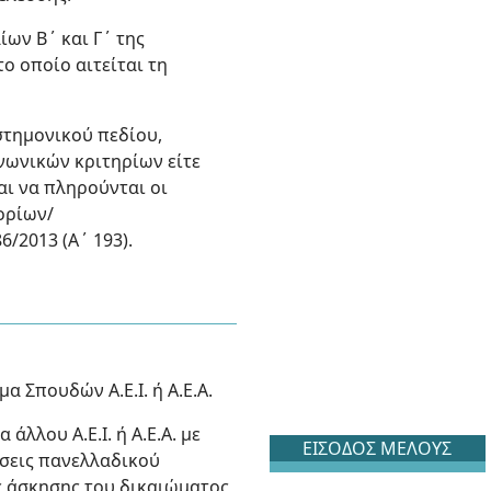
ων Β΄ και Γ΄ της
ο οποίο αιτείται τη
ιστημονικού πεδίου,
νωνικών κριτηρίων είτε
αι να πληρούνται οι
ορίων/
/2013 (Α΄ 193).
α Σπουδών Α.Ε.Ι. ή Α.Ε.Α.
άλλου Α.Ε.Ι. ή Α.Ε.Α. με
ΕΙΣΟΔΟΣ ΜΕΛΟΥΣ
τάσεις πανελλαδικού
ης άσκησης του δικαιώματος