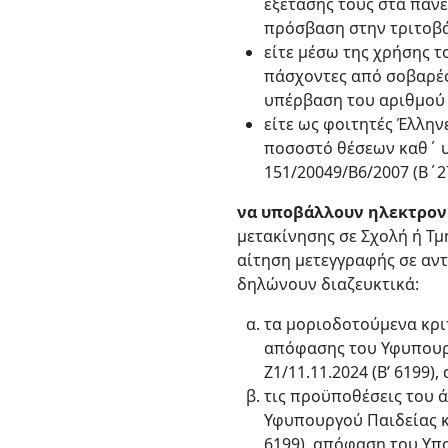
εξέτασής τους στα πανε
πρόσβαση στην τριτοβά
είτε μέσω της χρήσης 
πάσχοντες από σοβαρές
υπέρβαση του αριθμού 
είτε ως φοιτητές Έλλη
ποσοστό θέσεων καθ΄ υ
151/20049/Β6/2007 (Β΄
να υποβάλλουν ηλεκτρον
μετακίνησης σε Σχολή ή Τμ
αίτηση μετεγγραφής σε αντ
δηλώνουν διαζευκτικά:
τα μοριοδοτούμενα κριτ
απόφασης του Υφυπουργ
Ζ1/11.11.2024 (Β’ 6199
τις προϋποθέσεις του ά
Υφυπουργού Παιδείας κ
6199), απόφαση του Υπ