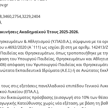
ov.gr
8,3460,2754,3229,2404
4,
ινήσεις Ακαδημαϊκού Έτους 2025-2026.
ησκευμάτων & Αθλητισμού (Υ.ΠΑΙ.Θ.Α.), σύμφωνα με τα ορι
υ ν.4692/2020 (Α΄111) ως ισχύει β) στη με αριθμ. 142413/Ζ
αιδείας και Θρησκευμάτων, όπως τροποποιήθηκε με την 
πόφαση του Υπουργού Παιδείας, Θρησκευμάτων και Αθλητισμ
4806) απόφαση του Υφυπουργού Παιδείας και Θρησκευμάτων
Ανώτατα Εκπαιδευτικά Ιδρύματα (A.E.I.) ή σε Ανώτατες Εκ
ς τους στις εξετάσεις πανελλαδικού επιπέδου Γενικού Λυκε
ού Λυκείου (ΕΠΑ.Λ.),
 του δικαιώματος πρόσβασης (εισαγωγή στο 10% των θέσε
αγωγικής Κατεύθυνσης χωρίς νέα εξέταση, με βάση τη βαθ