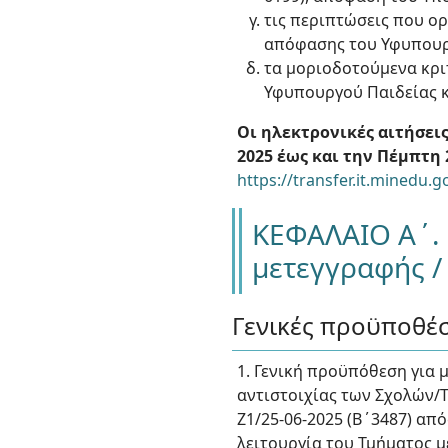
τις περιπτώσεις που ορί
απόφασης του Υφυπουρ
τα μοριοδοτούμενα κριτ
Υφυπουργού Παιδείας κ
Οι ηλεκτρονικές αιτήσει
2025 έως και την Πέμπτη 
https://transfer.it.minedu.g
ΚΕΦΑΛΑΙΟ Α΄. 
μετεγγραφής /
Γενικές προϋποθέσ
1. Γενική προϋπόθεση για 
αντιστοιχίας των Σχολών/
Ζ1/25-06-2025 (Β΄3487) α
λειτουργία του Τμήματος μ