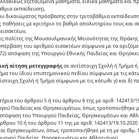
λλαδικώς εξεταζόμενα μαθήματα, ειδικά μαθήματα και πρ
θμια εκπαίδευση),
του δικαιώματος πρόσβασης στην τριτοβάθμια εκπαίδευση 
 παθήσεις με κριτήριο το βαθμό απολυτηρίου τους και σ
εισακτέων,
νες πολίτες της Μουσουλμανικής Μειονότητας της Θράκης
πέρβαση του αριθμού εισακτέων σύμφωνα με τα οριζόμεν
272) απόφαση της Υπουργού Εθνικής Παιδείας και Θρησκε
ική αίτηση μετεγγραφής
σε αντίστοιχη Σχολή ή Τμήμα ή
ήμα του ίδιου επιστημονικού πεδίου σύμφωνα με τις κάτω
ίστοιχη Σχολή ή Τμήμα σύμφωνα με τις κάτωθι γ) και δ) π
ήρια του άρθρου 5 ή του άρθρου 6 της με αριθ. 142413/19
ού Παιδείας και Θρησκευμάτων, όπως τροποποιήθηκε με 
), απόφαση του Υπουργού Παιδείας, Θρησκευμάτων και Αθλ
ρθρου 10 ή του άρθρου 11 της με αριθ. 142413/19.10.202
αι Θρησκευμάτων, όπως τροποποιήθηκε με τη με αριθμ. 13
ουργού Παιδείας, Θρησκευμάτων και Αθλητισμού,