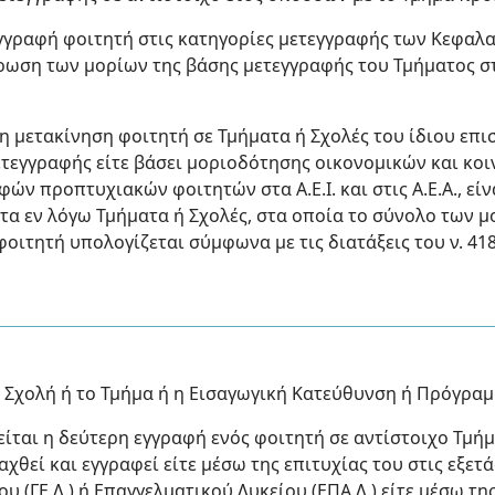
γγραφή φοιτητή στις κατηγορίες μετεγγραφής των Κεφαλαί
ρωση των μορίων της βάσης μετεγγραφής του Τμήματος στ
τη μετακίνηση φοιτητή σε Τμήματα ή Σχολές του ίδιου επ
ετεγγραφής είτε βάσει μοριοδότησης οικονομικών και κοι
ών προπτυχιακών φοιτητών στα Α.Ε.Ι. και στις Α.Ε.Α., είν
τα εν λόγω Τμήματα ή Σχολές, στα οποία το σύνολο των μ
οιτητή υπολογίζεται σύμφωνα με τις διατάξεις του ν. 4186
η Σχολή ή το Τμήμα ή η Εισαγωγική Κατεύθυνση ή Πρόγραμμ
είται η δεύτερη εγγραφή ενός φοιτητή σε αντίστοιχο Τμήμα 
αχθεί και εγγραφεί είτε μέσω της επιτυχίας του στις εξε
ου (ΓΕ.Λ.) ή Επαγγελματικού Λυκείου (ΕΠΑ.Λ.) είτε μέσω τ