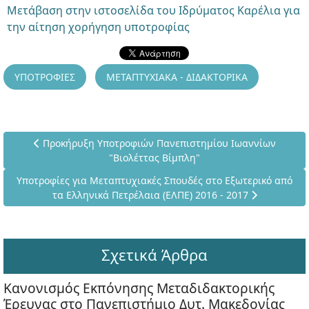
Μετάβαση στην ιστοσελίδα του Ιδρύματος Καρέλια για
την αίτηση χορήγηση υποτροφίας
ΥΠΟΤΡΟΦΙΕΣ
ΜΕΤΑΠΤΥΧΙΑΚΑ - ΔΙΔΑΚΤΟΡΙΚΑ
Προηγούμενο άρθρο: Προκήρυξη Υποτροφιών Πανεπιστημίο
Προκήρυξη Υποτροφιών Πανεπιστημίου Ιωαννίων
"Βιολέττας Βίμπλη"
Επόμενο άρθρο: Υποτροφίες για Μεταπτυχιακές Σπουδές στο Εξ
Υποτροφίες για Μεταπτυχιακές Σπουδές στο Εξωτερικό από
τα Ελληνικά Πετρέλαια (ΕΛΠΕ) 2016 - 2017
Σχετικά Άρθρα
Κανονισμός Εκπόνησης Μεταδιδακτορικής
Έρευνας στο Πανεπιστήμιο Δυτ. Μακεδονίας