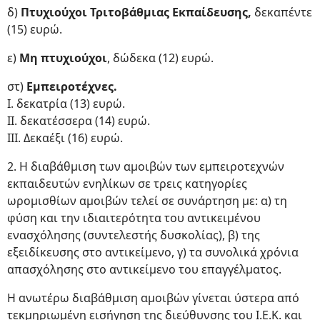
δ)
Πτυχιούχοι Τριτοβάθμιας Εκπαίδευσης,
δεκαπέντε
(15) ευρώ.
ε)
Μη πτυχιούχοι
, δώδεκα (12) ευρώ.
στ)
Εμπειροτέχνες.
Ι. δεκατρία (13) ευρώ.
II. δεκατέσσερα (14) ευρώ.
III. Δεκαέξι (16) ευρώ.
2. Η διαβάθμιση των αμοιβών των εμπειροτεχνών
εκπαιδευτών ενηλίκων σε τρεις κατηγορίες
ωρομισθίων αμοιβών τελεί σε συνάρτηση με: α) τη
φύση και την ιδιαιτερότητα του αντικειμένου
ενασχόλησης (συντελεστής δυσκολίας), β) της
εξειδίκευσης στο αντικείμενο, γ) τα συνολικά χρόνια
απασχόλησης στο αντικείμενο του επαγγέλματος.
Η ανωτέρω διαβάθμιση αμοιβών γίνεται ύστερα από
τεκμηριωμένη εισήγηση της διεύθυνσης του Ι.Ε.Κ. και