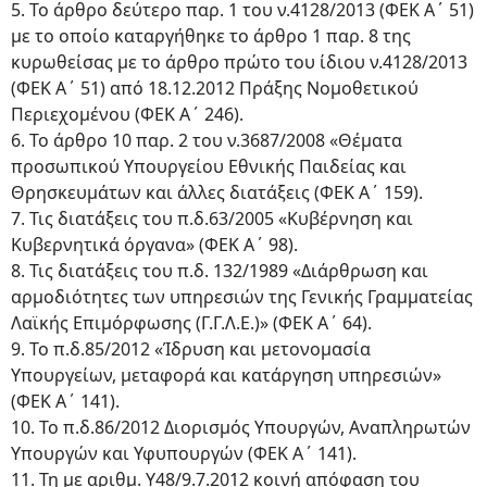
5. Το άρθρο δεύτερο παρ. 1 του ν.4128/2013 (ΦΕΚ Α΄ 51)
με το οποίο καταργήθηκε το άρθρο 1 παρ. 8 της
κυρωθείσας με το άρθρο πρώτο του ίδιου ν.4128/2013
(ΦΕΚ Α΄ 51) από 18.12.2012 Πράξης Νομοθετικού
Περιεχομένου (ΦΕΚ Α΄ 246).
6. Το άρθρο 10 παρ. 2 του ν.3687/2008 «Θέματα
προσωπικού Υπουργείου Εθνικής Παιδείας και
Θρησκευμάτων και άλλες διατάξεις (ΦΕΚ Α΄ 159).
7. Τις διατάξεις του π.δ.63/2005 «Κυβέρνηση και
Κυβερνητικά όργανα» (ΦΕΚ Α΄ 98).
8. Τις διατάξεις του π.δ. 132/1989 «Διάρθρωση και
αρμοδιότητες των υπηρεσιών της Γενικής Γραμματείας
Λαϊκής Επιμόρφωσης (Γ.Γ.Λ.Ε.)» (ΦΕΚ Α΄ 64).
9. Το π.δ.85/2012 «Ίδρυση και μετονομασία
Υπουργείων, μεταφορά και κατάργηση υπηρεσιών»
(ΦΕΚ Α΄ 141).
10. Το π.δ.86/2012 Διορισμός Υπουργών, Αναπληρωτών
Υπουργών και Υφυπουργών (ΦΕΚ Α΄ 141).
11. Τη με αριθμ. Υ48/9.7.2012 κοινή απόφαση του