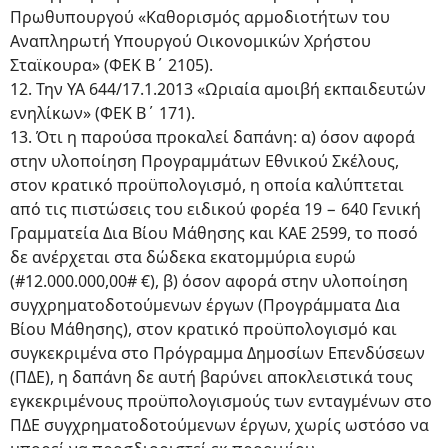
Πρωθυπουργού «Καθορισμός αρμοδιοτήτων του
Αναπληρωτή Υπουργού Οικονομικών Χρήστου
Σταϊκουρα» (ΦΕΚ Β΄ 2105).
12. Την ΥΑ 644/17.1.2013 «Ωριαία αμοιβή εκπαιδευτών
ενηλίκων» (ΦΕΚ Β΄ 171).
13. Ότι η παρούσα προκαλεί δαπάνη: α) όσον αφορά
στην υλοποίηση Προγραμμάτων Εθνικού Σκέλους,
στον κρατικό προϋπολογισμό, η οποία καλύπτεται
από τις πιστώσεις του ειδικού φορέα 19 − 640 Γενική
Γραμματεία Δια Βίου Μάθησης και ΚΑΕ 2599, το ποσό
δε ανέρχεται στα δώδεκα εκατομμύρια ευρώ
(#12.000.000,00# €), β) όσον αφορά στην υλοποίηση
συγχρηματοδοτούμενων έργων (Προγράμματα Δια
Βίου Μάθησης), στον κρατικό προϋπολογισμό και
συγκεκριμένα στο Πρόγραμμα Δημοσίων Επενδύσεων
(ΠΔΕ), η δαπάνη δε αυτή βαρύνει αποκλειστικά τους
εγκεκριμένους προϋπολογισμούς των ενταγμένων στο
ΠΔΕ συγχρηματοδοτούμενων έργων, χωρίς ωστόσο να